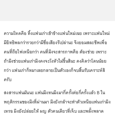
ความโหดคือ ทิ้งแฟนเก่าเข้าข้างแฟนใหม่เฉย เพราะแฟนใหม่
มีอิทธิพลกว่ารวยกว่ามีชื่อเสียงรึเปล่านะ จึงยอมสละชีพเพื่อ
คนที่ถือไพ่เหนือกว่า คนที่มึงจะสารภาพคือ ต้องช่วย เพราะ
ถ้ามึงช่วยแฟนเก่ามึงคงจะโงหัวไม่ขึ้นสินะ คงคิดว่าโดนน้อย
กว่า แฟนเก่าก็หมาเลยกลายเป็นตัวเองก็จบสิ้นรับเคราะห์สิ
ครับ
สงสารแฟนมันนะ แฟนมึงทนมึงมากี่ครั้งต่อกี่ครั้งแล้ว B ใน
พฤติกรรมของมึงที่ผ่านมา มึงยังกล้าจะทำตัวเหนือแฟนเก่ามึง
เหรอ มึงยังปล่อยให้ ผญ ตัวคนเดียวที่เจ็บ และพลั้งพลาด