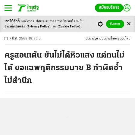
สมัครบริการ
เราใช้คุ้กกี้
เพื่อให้ทุกคนได้ประสบ
การณ์การใช้งานที่ดียิ่งขึ้น
+
ก
ก
-ก
รับทราบ
อ่านเพิ่มเติมคลิก
(Privacy Policy)
และ
(Cookie Policy)
7 มี.ค. 2568 18:26 น.
บันเทิง
ข่าวบันเทิง
ไทยรัฐออนไลน์
ครูสอนเต้น ยันไม่ได้หิวแสง แต่ทนไม่
ได้ ขอแฉพฤติกรรมนาย B ทำผิดซ้ำ
ไม่สำนึก
...