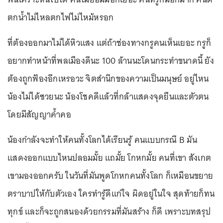
นอกจากนี้ เจ้าตัวก็ยังได้โพสต์ข้อความร่ายความในใจอีกยาว
เหยียดเอาไว้ในเฟซบุ๊กเดิมอีกครั้ง ซึ่งมีข้อความที่เขียนเอาไว้
ว่า
"เด็กไม่รู้เรื่องกฎหมาย เขาตามนักธุรกิจทันที่ไหน อย่าไป
ทำร้ายเขาเลยครับ เขาเป็นคนถูกกระทำ ศีลธรรมสำคัญนะ
ครับ น้องโดนทำร้ายความรู้สึกขนาดนี้ เป็นใครจะไม่มีอารมณ์
ที่ทำให้พลั้งปากบ้าง ถ้ามันจริง ก็อยากให้ลองฟังจากปากน้อง
ไม่ใช่ปาก B ดีกว่านะครับ แต่น้องโคตรเก่ง อดทนได้เก็บ
อาการได้ดี แต่ตาหนูออกมากข้างในคงพังแย่แล้ว จะพูดออก
มาเป็นประโยคเรียบเรียงยังยากเลยมั้ง
ขอให้อดทนไว้นะ ผิดก็ต้องยอมรับว่าผิด ไม่ใช่ว่าไม่เคยมีใคร