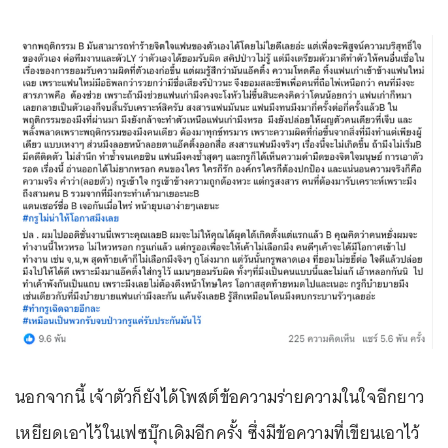
แต่วันนั้นกรูพลาดเอง ที่ยอมไม่ขยี้ต่อ ใจดีแล้วปล่อยมึงไปให้
ได้ดี เพราะมึงมาแอ๊กติ้งใส่กรูไว้ แมนๆ ยอมรับผิด ทั้งๆ ที่มึง
เป็นคนแบบนี้และไม่แก้ เอ้า หลอกกันนิ ไปทำเขาพังกันเป็น
แถบ เพราะมึงเลย ไม่ต้องดึงหน้าโทษใคร
โอกาสสุดท้ายหมดไปและเนอะ กรูก็บ๋ายบายมึง เช่นเดียวกับที่
มึงบ๋ายบายแฟนเก่ามึงละกัน แค้นจังเลย B รู้สึกเหมือนโดนมึง