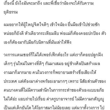
ผิดพลาด พลาดแล้วยอมรับตัวเองให้ได้ แก้ไข แต่พลาดแล้ว
พลาดอีกซ้ำๆ ก็พอเถอะ ความดีความถูกต้องจะช่วยให้น้อง
พ้นเคราะห์นี้ไปได้ คนไม่ยอมมีอีกเยอะ คนที่รู้ก็มีอีกมาก คนดี
ตกน้ำไม่ไหลตกไฟไม่ไหม้หรอก
ที่ต้องออกมาไม่ได้หิวแสง แต่ถ้าช่องทางกรูคนเห็นเยอะ กรูก็
อยากทำหน้าที่พลเมืองดีนะ 100 ล้านนะโดนกระทำขนาดนี้ ยัง
ต้องถูกฟ้องอีกเหรอวะ จิตสำนึกของความเป็นมนุษย์ อยู่ไหน
น้องไม่ได้ซวยนะ น้องโชคดีแล้วที่กล้าแสดงจุดยืนและตัวตน
โดยมีสัญญาค้ำคอ
น้องกำลังจะทำให้คนทั้งโลกได้เรียนรู้ คนแบบกรณี B มัน
แสดงออกแบบไหนปลอมมั้ย แถมั้ย โกหกมั้ย คนที่เขา สังเกต
เขามองออกครับ ในวันที่มันพูดโกหกคนทั้งโลก ก็เหมือนขยาย