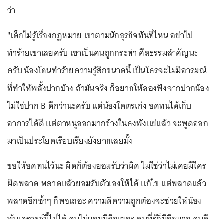
ตบกระบาลรัวๆ เลยอ่ะ #ทำกรูเฉิดฉายอีกละ #เหมือนเป็น
พวกรับจบป่าวกรูแค่รับประกันมันไว้ "