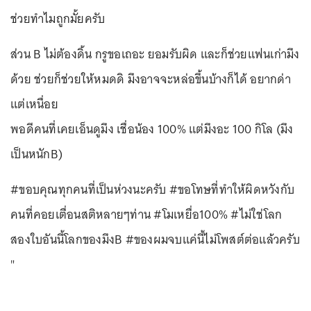
ตราบาปให้กับตัวเอง ใครทำรู้ดีแก่ใจ ผิดอยู่ในใจ สุดท้ายก็ทน
ทุกข์ และก็จะถูกสนองด้วยกรรมที่มันสร้าง ก็ดี เพราะบทสรุป
เรื่องนี้ ยังไงมันจะมาถึง และพี่เชื่อว่าน้องจะได้รับความ
ยุติธรรม
ผมอยากให้ผู้ใหญ่จิตใจดีๆ เข้าใจน้อง ยื่นมือเข้าไปช่วยซัก
หน่อยก็ยังดี หัวเดียวกระเทียมลีบ พ่อแม่ก็ต้องคอยปกป้อง ตัว
เองก็ต้องมารับมือกับนิทานที่มันเล่าให้ฟัง
วงการแดนเซอร์ก็ไม่ได้เพอร์เฟ็กต์อะไร แต่เราก็คอยปลูกฝัง
เด็กๆ รุ่นใหม่ในทางที่ดีๆ กันมาเสมอ อยู่ข้างศิลปินสร้างผล
งานมาก็มากมาย คนในวงการก็พยายามสร้างชื่อเสียงให้
ประเทศ แต่ต้องมาด่างพร้อยเอามากๆ เพราะ นิสัยส่วนตัวของ
คนบางคนที่ไม่มีความสำนึกในการกระทำของตัวเองแบบอภัย