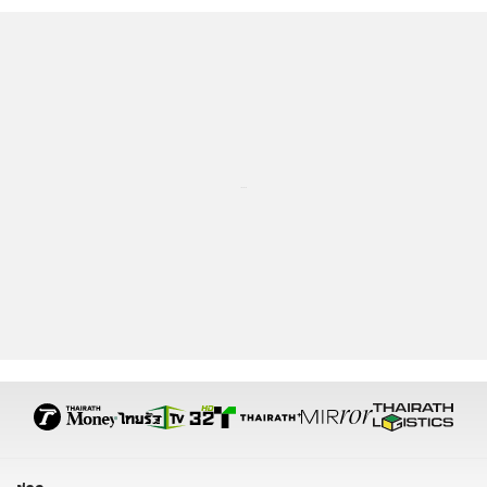
ไม่ได้อ่ะ แอบถ่ายไปเรื่อย ด่าครูบาอาจารย์ ไม่มีความกตัญญู
เป็นแต่เด็กยันโต ได้โอกาสมาไม่น้อยเลย แต่ผวาทั้งวงการ ไป
ช่วยทำไมถูกมั้ยครับ
ส่วน B ไม่ต้องดิ้น กรูขอเถอะ ยอมรับผิด และก็ช่วยแฟนเก่ามึง
ด้วย ช่วยก็ช่วยให้หมดดิ มึงอาจจะหล่อขึ้นบ้างก็ได้ อยากด่า
แต่เหนื่อย
พอดีคนที่เคยเอ็นดูมึง เชื่อน้อง 100% แต่มึงอะ 100 กิโล (มึง
เป็นหนักB)
#ขอบคุณทุกคนที่เป็นห่วงนะครับ #ขอโทษที่ทำให้ผิดหวังกับ
คนที่คอยเตื่อนสติหลายๆท่าน #โมเหยื่อ100% #ไม่ใช่โลก
สองใบอันนี้โลกของมึงB #ของผมจบแค่นี้ไม่โพสต์ต่อแล้วครับ