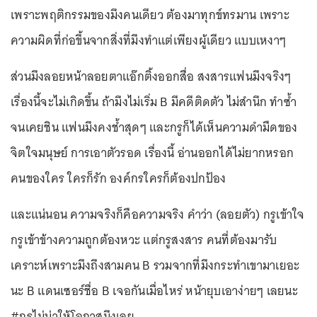
เพราะพฤติกรรมของมึงคนเดียว ต้องมาทุกข์ทรมาน เพราะ
ความผิดที่ก่อขึ้นจากสิ่งที่มึงทำแต่เพียงผู้เดียว แบบเหงาๆ
ส่วนมึงลอยหน้าลอยตาแอ๊กติ้งออกสื่อ สงสารแฟนมึงจริงๆ
เรื่องนี้จะไม่เกิดขึ้น ถ้ามึงไม่เริ่ม B มีคดีติดตัว ไม่สำนึก ทำซ้ำ
จนเคยชิน แฟนมึงคงช้ำสุดๆ และกรูก็ได้เห็นความดำมืดของ
จิตใจมนุษย์ การเอาตัวรอด เรื่องนี้ อ่านออกได้ไม่ยากหรอก
คนของใคร ใครก็รัก องค์กรใครก็ต้องปกป้อง
และแน่นอน ความจริงก็คือความจริง คำว่า (ลอยตัว) กรูเข้าใจ
กรูเข้าข้างความถูกต้องหวะ แต่กรูสงสาร คนที่ต้องมารับ
เคราะห์เพราะมึงถึงสามคน B รวมจากที่มึงกระทำเขามาเยอะ
นะ B แดนเซอร์ชื่อ B เจอกันเมื่อไหร่ หน้ายุบเอาง่ายๆ เลยนะ
#กรูไม่น่าให้โอกาสมึงเลย