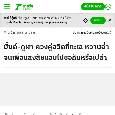
สมัครบริการ
เราใช้คุ้กกี้
เพื่อให้ทุกคนได้ประสบ
การณ์การใช้งานที่ดียิ่งขึ้น
+
ก
ก
-ก
รับทราบ
อ่านเพิ่มเติมคลิก
(Privacy Policy)
และ
(Cookie Policy)
2 มี.ค. 2568 18:23 น.
บันเทิง
ข่าวบันเทิง
ไทยรัฐออนไลน์
มิ้นต์-ภูผา ควงคู่สวีตที่ทะเล หวานฉ่ำ
จนเพื่อนสงสัยแอบไปขอกันหรือเปล่า
...