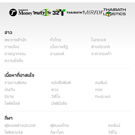
เพราะลืม
ภูผา เตชะณรงค์ เปิดแชตแรกที่ทักไปคุย มิ้นต์ ชาลิดา งานนี้ แอฟ-ใหม่ คอม
เมนต์แซว
เสิร์ฟโปรเจกต์ลับ! เจนี่ ขึ้นแท่นผู้จัด ดึงสองนางเอกดังประชันดราม่า-ทริล
เลอร์
มิ้นต์ ชาลิดา เผยสาเหตุไม่ไปงานบอลช่อง 3 เคลียร์ชัดแก๊งเฟอร์บี้วงแตก
หรือไม่
แท็กที่เกี่ยวข้อง
มิ้นต์ ชาลิดา
มิ้นต์ ชาลิดา วิจิตรวงศ์ทอง
ภูผา เตชะณรงค์
มิ้นต์ ภูผา
ข่าวบันเทิง
ข่าวบันเทิงวันนี้
ข่าววันนี้
ข่าวดารา
อินสตาแกรมดารา