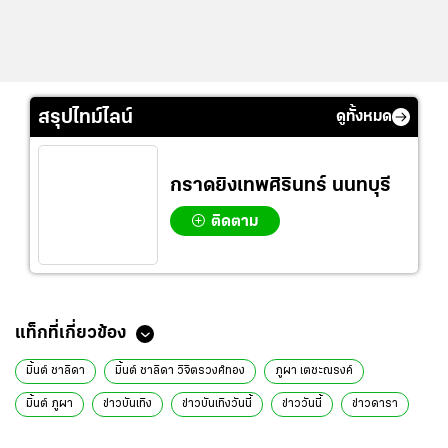
สรุปไทม์ไลน์
ดูทั้งหมด
กราดยิงเทพศิรินทร์ นนทบุรี
ติดตาม
ข่าวที่เกี่ยวข้อง
เรื่องย่อ "ตถตา" เมื่อเวทีแห่งฝันกลายเป็นฆาตกรรมที่เต็มไปด้วยความลับ
พร้อมเผยออนแอร์ทางไหน
ส่องโมเมนต์ แก๊งเฟอร์บี้ รวมตัวทานข้าว ขาด แมท เผยเหตุผลสุดฮา ไม่มา