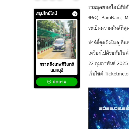
รวมสุดยอดไลน์อัปต
สรุปไทม์ไลน์
ซอง), BamBam, MINNI
ระเบิดความมันส์ที่สุ
ปาร์ตี้สุดยิ่งใหญ่ท
เหวี่ยงไปด้วยกันในค่
22 กุมภาพันธ์ 2025
กราดยิงเทพศิรินทร์
นนทบุรี
เว็บไซต์ Ticketmel
ติดตาม