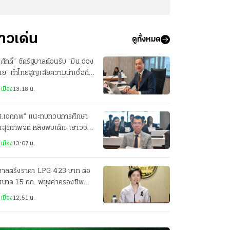
่าวเด่น
ดูทั้งหมด
ศักดิ์” ซัดรัฐบาลต้อนรับ “มิน อ่อง
าย” ทำไทยสูญเสียความน่าเชื่อถือ
วทีโลก
เมือง
13:18 น.
ส.เอกภพ” แนะทบทวนการศึกษา
านสุขภาพจิต หลังพบเด็ก-เยาวชน
่ยงซึมเศร้าสูง
เมือง
13:07 น.
ฐบาลตรึงราคา LPG 423 บาท ต่อ
ขนาด 15 กก. พยุงค่าครองชีพ
ะชาชน
เมือง
12:51 น.