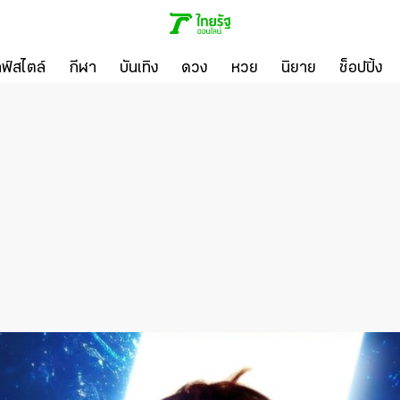
ลฟ์สไตล์
กีฬา
บันเทิง
ดวง
หวย
นิยาย
ช็อปปิ้ง