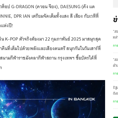
ัวท็อป G-DRAGON (ควอน จียง), DAESUNG (คัง แด
E, DPR IAN เตรียมจัดเต็มทั้งแสง สี เสียง กับเวทีที่
ข
ดแห่งปี!
“สร
ี่แฟน K-POP ตัวจริงต้องมา 22 กุมภาพันธ์ 2025 มาสนุกสุด
หล่
ในเ
การ
ำคืนที่เต็มไปด้วยพลังและเสียงดนตรี สนุกกันในวันเสาร์ที่
 สนามกีฬาราชมังคลากีฬาสถาน กรุงเทพฯ ซื้อบัตรได้ที่
“ส
on
ด้
เสี
การ
รั
ถัง
ปร
การ