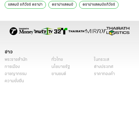
แสตมป์ อภิวัชร์ ดราม่า
ดราม่าแสตมป์
ดราม่าแสตมป์อภิวัชร์
ข่าวบันเทิง
ข่าวบันเทิงวันนี้
ข่าววันนี้
ข่าวดารา
นักร้อง
ข่าว
พระราชสำนัก
ทั่วไทย
ในกระแส
การเมือง
นโยบายรัฐ
ต่างประเทศ
อาชญากรรม
ยานยนต์
ราคาทองคำ
ความยั่งยืน
เนื้อหาที่น่าสนใจ
รายงานพิเศษ
หนังสือพิมพ์
คอลัมน์
บันเทิง
ดวง
หวย
นิยาย
วิดีโอ
Podcast
ไลฟ์สไตล์
มัลติมีเดีย