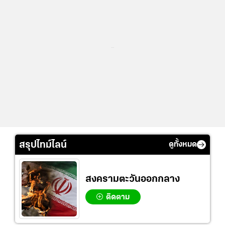
...
สรุปไทม์ไลน์
ดูทั้งหมด
สงครามตะวันออกกลาง
ติดตาม