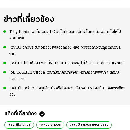
ข่าวที่เกี่ยวข้อง
Tilly Birds เผยโมเมนต์ FC วัยใสทักขอคลิปทำสไลด์ กลัวพ่อแม่ไม่ให้ไป
คอนเสิร์ต
แสตมป์ อภิวัชร์ ขึ้นเวทีร้องเพลงอีกครั้ง หลังเจอข่าวฉาวจนถูกแคนเซิล
งาน
“ไอติม” ไม่เห็นด้วย ปาขยะใส่ “ทักษิณ” ขอรอดูปมใช้ ม.112 เล่นงานแสตมป์
โอม Cocktail ชี้แจงละเอียดในมุมคนกลางระหว่างกรณีพิพาท แสตมป์-
แจม-แก็ป
แสตมป์ แชร์แถลงสรุปข้อเท็จจริงโดยค่าย GeneLab เผยที่มาของการฟ้อง
ร้อง
แท็กที่เกี่ยวข้อง
เติร์ด tilly birds
แสตมป์ อภิวัชร์
แสตมป์ อภิวัชร์ เอื้อถาวรสุข