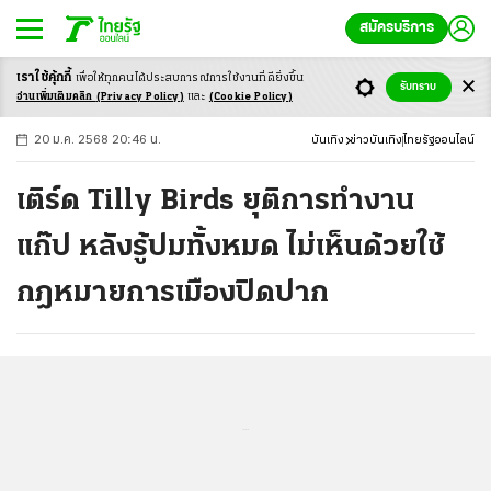
สมัครบริการ
เราใช้คุ้กกี้
เพื่อให้ทุกคนได้ประสบ
การณ์การใช้งานที่ดียิ่งขึ้น
+
ก
ก
-ก
รับทราบ
อ่านเพิ่มเติมคลิก
(Privacy Policy)
และ
(Cookie Policy)
20 ม.ค. 2568 20:46 น.
บันเทิง
ข่าวบันเทิง
ไทยรัฐออนไลน์
เติร์ด Tilly Birds ยุติการทำงาน
แก๊ป หลังรู้ปมทั้งหมด ไม่เห็นด้วยใช้
กฎหมายการเมืองปิดปาก
...