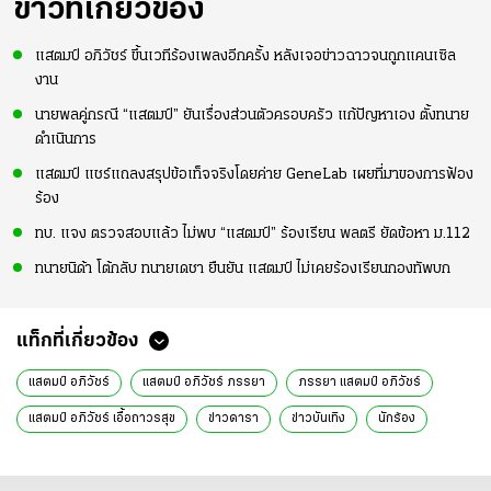
ข่าวที่เกี่ยวข้อง
แสตมป์ อภิวัชร์ ขึ้นเวทีร้องเพลงอีกครั้ง หลังเจอข่าวฉาวจนถูกแคนเซิล
งาน
นายพลคู่กรณี “แสตมป์” ยันเรื่องส่วนตัวครอบครัว แก้ปัญหาเอง ตั้งทนาย
ดำเนินการ
แสตมป์ แชร์แถลงสรุปข้อเท็จจริงโดยค่าย GeneLab เผยที่มาของการฟ้อง
ร้อง
ทบ. แจง ตรวจสอบแล้ว ไม่พบ “แสตมป์” ร้องเรียน พลตรี ยัดข้อหา ม.112
ทนายนิด้า โต้กลับ ทนายเดชา ยืนยัน แสตมป์ ไม่เคยร้องเรียนกองทัพบก
แท็กที่เกี่ยวข้อง
แสตมป์ อภิวัชร์
แสตมป์ อภิวัชร์ ภรรยา
ภรรยา แสตมป์ อภิวัชร์
แสตมป์ อภิวัชร์ เอื้อถาวรสุข
ข่าวดารา
ข่าวบันเทิง
นักร้อง