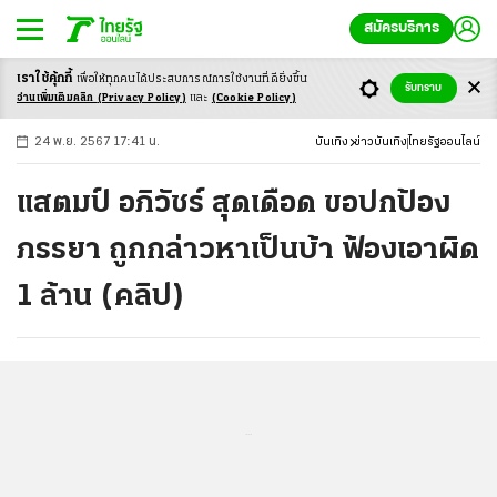
สมัครบริการ
เราใช้คุ้กกี้
เพื่อให้ทุกคนได้ประสบ
การณ์การใช้งานที่ดียิ่งขึ้น
+
ก
ก
-ก
รับทราบ
อ่านเพิ่มเติมคลิก
(Privacy Policy)
และ
(Cookie Policy)
24 พ.ย. 2567 17:41 น.
บันเทิง
ข่าวบันเทิง
ไทยรัฐออนไลน์
แสตมป์ อภิวัชร์ สุดเดือด ขอปกป้อง
ภรรยา ถูกกล่าวหาเป็นบ้า ฟ้องเอาผิด
1 ล้าน (คลิป)
...