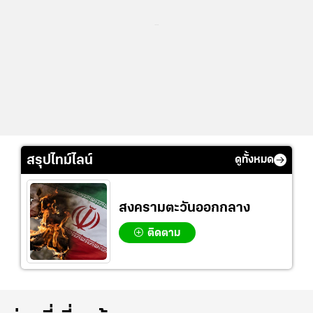
...
สรุปไทม์ไลน์
ดูทั้งหมด
สงครามตะวันออกกลาง
ติดตาม