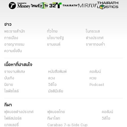
ข่าว
พระราชสำนัก
ทั่วไทย
ในกระแส
การเมือง
นโยบายรัฐ
ต่างประเทศ
อาชญากรรม
ยานยนต์
ราคาทองคำ
ความยั่งยืน
เนื้อหาที่น่าสนใจ
รายงานพิเศษ
หนังสือพิมพ์
คอลัมน์
บันเทิง
ดวง
หวย
นิยาย
วิดีโอ
Podcast
ไลฟ์สไตล์
มัลติมีเดีย
กีฬา
ฟุตบอลต่่างประเทศ
ฟุตบอลไทย
คอลัมน์
ไฟต์สปอร์ต
กีฬาโลก
วิดีโอ
แกลเลอรี่
Carabao 7-a-Side Cup