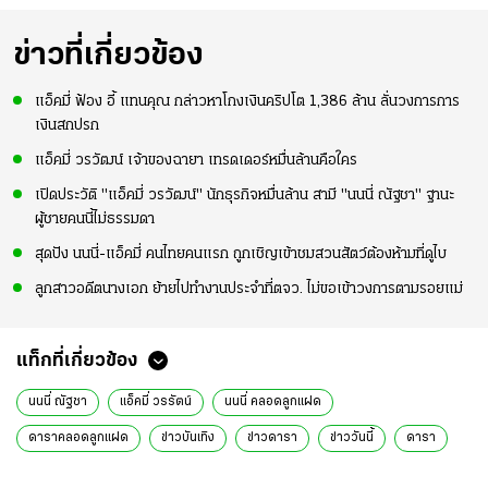
ข่าวที่เกี่ยวข้อง
แอ็คมี่ ฟ้อง อี้ แทนคุณ กล่าวหาโกงเงินคริปโต 1,386 ล้าน ลั่นวงการการ
เงินสกปรก
แอ็คมี่ วรวัฒน์ เจ้าของฉายา เทรดเดอร์หมื่นล้านคือใคร
เปิดประวัติ "แอ็คมี่ วรวัฒน์" นักธุรกิจหมื่นล้าน สามี "นนนี่ ณัฐชา" ฐานะ
ผู้ชายคนนี้ไม่ธรรมดา
สุดปัง นนนี่-แอ็คมี่ คนไทยคนแรก ถูกเชิญเข้าชมสวนสัตว์ต้องห้ามที่ดูไบ
ลูกสาวอดีตนางเอก ย้ายไปทำงานประจำที่ตจว. ไม่ขอเข้าวงการตามรอยแม่
แท็กที่เกี่ยวข้อง
นนนี่ ณัฐชา
แอ็คมี่ วรรัตน์
นนนี่ คลอดลูกแฝด
ดาราคลอดลูกแฝด
ข่าวบันเทิง
ข่าวดารา
ข่าววันนี้
ดารา