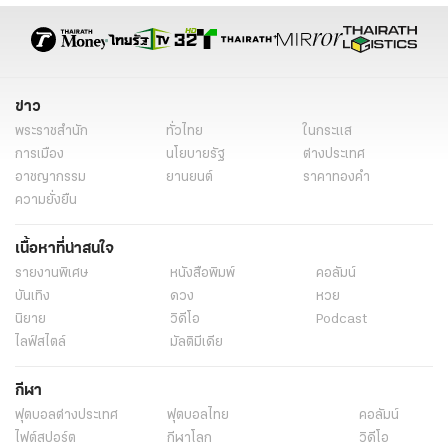
ข่าว
พระราชสำนัก
ทั่วไทย
ในกระแส
การเมือง
นโยบายรัฐ
ต่างประเทศ
อาชญากรรม
ยานยนต์
ราคาทองคำ
ความยั่งยืน
เนื้อหาที่น่าสนใจ
รายงานพิเศษ
หนังสือพิมพ์
คอลัมน์
บันเทิง
ดวง
หวย
นิยาย
วิดีโอ
Podcast
ไลฟ์สไตล์
มัลติมีเดีย
กีฬา
ฟุตบอลต่่างประเทศ
ฟุตบอลไทย
คอลัมน์
ไฟต์สปอร์ต
กีฬาโลก
วิดีโอ