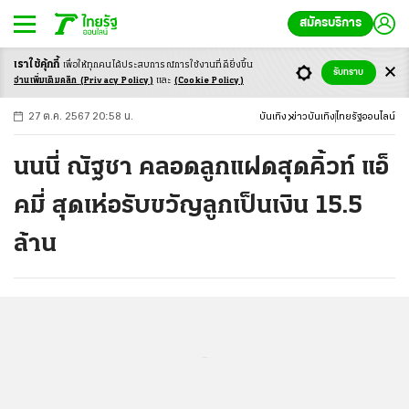
สมัครบริการ
เราใช้คุ้กกี้
เพื่อให้ทุกคนได้ประสบ
การณ์การใช้งานที่ดียิ่งขึ้น
+
ก
ก
-ก
รับทราบ
อ่านเพิ่มเติมคลิก
(Privacy Policy)
และ
(Cookie Policy)
27 ต.ค. 2567 20:58 น.
บันเทิง
ข่าวบันเทิง
ไทยรัฐออนไลน์
นนนี่ ณัฐชา คลอดลูกแฝดสุดคิ้วท์ แอ็
คมี่ สุดเห่อรับขวัญลูกเป็นเงิน 15.5
ล้าน
...