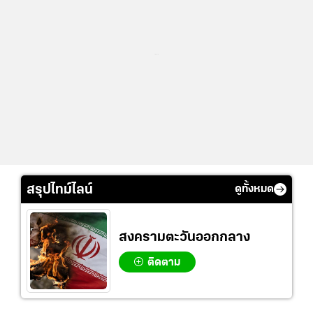
...
สรุปไทม์ไลน์
ดูทั้งหมด
สงครามตะวันออกกลาง
ติดตาม