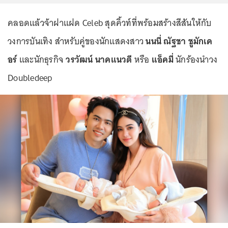
คลอดแล้วจ้าฝาแฝด Celeb สุดคิ้วท์ที่พร้อมสร้างสีสันให้กับ
วงการบันเทิง สำหรับคู่ของนักแสดงสาว
นนนี่ ณัฐชา ชูมักเค
อร์
และนักธุรกิจ
วรวัฒน์ นาคแนวดี
หรือ
แอ็คมี่
นักร้องนำวง
Doubledeep