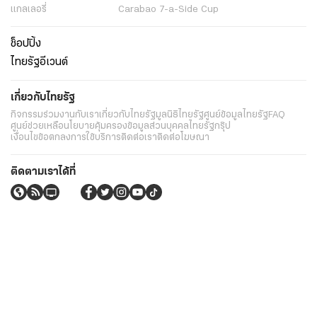
แกลเลอรี่
Carabao 7-a-Side Cup
ช็อปปิ้ง
ไทยรัฐอีเวนต์
เกี่ยวกับไทยรัฐ
กิจกรรม
ร่วมงานกับเรา
เกี่ยวกับไทยรัฐ
มูลนิธิไทยรัฐ
ศูนย์ข้อมูลไทยรัฐ
FAQ
ศูนย์ช่วยเหลือ
นโยบายคุ้มครองข้อมูลส่วนบุคคลไทยรัฐกรุ๊ป
เงื่อนไขข้อตกลงการใช้บริการ
ติดต่อเรา
ติดต่อโฆษณา
ติดตามเราได้ที่
Application
My THAIRATH