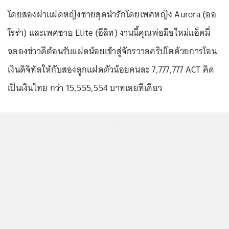
โดยสองฝาแฝดหญิงชายสุดน่ารักโดยเพศหญิง Aurora (ออ
โรร่า) และเพศชาย Elite (อีลิท) งานนี้คุณพ่อมือใหม่แอ็คมี่
ฉลองข่าวดีต้อนรับแฝดน้อยเข้าสู่จักรวาลคริปโตด้วยการโอน
เงินดิจิทัลให้กับสองลูกแฝดตัวน้อยคนละ 7,777,777 ACT คิด
เป็นเงินไทย กว่า 15,555,554 บาทเลยทีเดียว
...