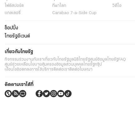
ไฟต์สปอร์ต
กีฬาโลก
วิดีโอ
แกลเลอรี่
Carabao 7-a-Side Cup
ช็อปปิ้ง
ไทยรัฐอีเวนต์
เกี่ยวกับไทยรัฐ
กิจกรรม
ร่วมงานกับเรา
เกี่ยวกับไทยรัฐ
มูลนิธิไทยรัฐ
ศูนย์ข้อมูลไทยรัฐ
FAQ
ศูนย์ช่วยเหลือ
นโยบายคุ้มครองข้อมูลส่วนบุคคลไทยรัฐกรุ๊ป
เงื่อนไขข้อตกลงการใช้บริการ
ติดต่อเรา
ติดต่อโฆษณา
ติดตามเราได้ที่
Application
My THAIRATH