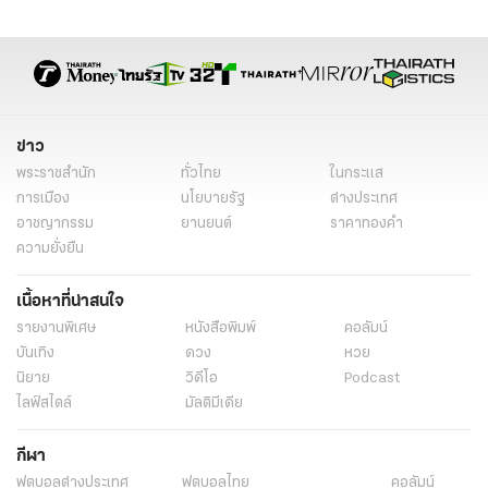
ข่าว
พระราชสำนัก
ทั่วไทย
ในกระแส
การเมือง
นโยบายรัฐ
ต่างประเทศ
อาชญากรรม
ยานยนต์
ราคาทองคำ
ความยั่งยืน
เนื้อหาที่น่าสนใจ
รายงานพิเศษ
หนังสือพิมพ์
คอลัมน์
บันเทิง
ดวง
หวย
นิยาย
วิดีโอ
Podcast
ไลฟ์สไตล์
มัลติมีเดีย
กีฬา
ฟุตบอลต่่างประเทศ
ฟุตบอลไทย
คอลัมน์