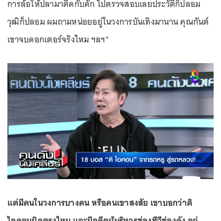
การล้อให้ปลามาติดกับดัก ไปตรวจสอบเลยประวัติก็ปลอม
วุฒิก็ปลอม ผมถามหน่อยอยู่ในวงการบันเทิงมานาน คุณกันต์
เขาจบดอกเตอร์จริงไหม ฯลฯ"
แต่มีคนในวงการบางคน หรือคนเขาสงสัย เขาบอกว่าดิ
ไอคอนผิดตรงไหน และมีอดีตผู้บริหารช่องทีวีช่องดัง อยู่