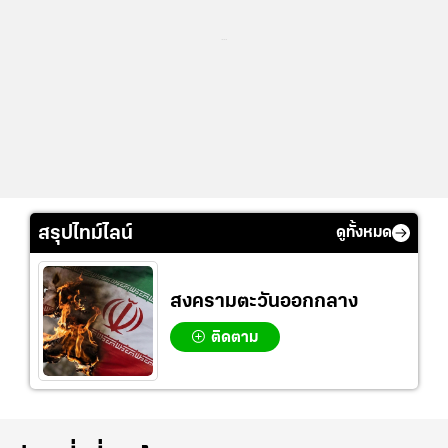
...
สรุปไทม์ไลน์
ดูทั้งหมด
สงครามตะวันออกกลาง
ติดตาม