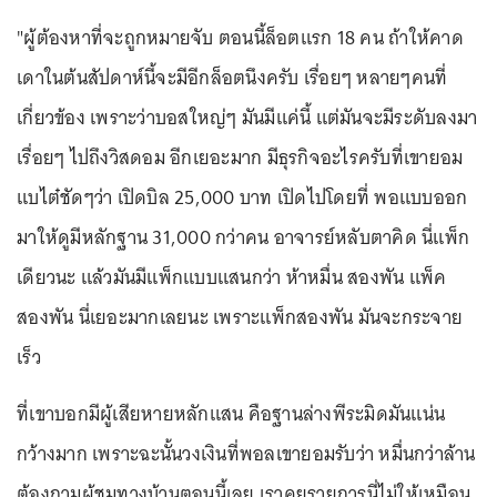
"ผู้ต้องหาที่จะถูกหมายจับ ตอนนี้ล็อตแรก 18 คน ถ้าให้คาด
เดาในต้นสัปดาห์นี้จะมีอีกล็อตนึงครับ เรื่อยๆ หลายๆคนที่
เกี่ยวข้อง เพราะว่าบอสใหญ่ๆ มันมีแค่นี้ แต่มันจะมีระดับลงมา
เรื่อยๆ ไปถึงวิสดอม อีกเยอะมาก มีธุรกิจอะไรครับที่เขายอม
แบไต๋ชัดๆว่า เปิดบิล 25,000 บาท เปิดไปโดยที่ พอแบบออก
มาให้ดูมีหลักฐาน 31,000 กว่าคน อาจารย์หลับตาคิด นี่แพ็ก
เดียวนะ แล้วมันมีแพ็กแบบแสนกว่า ห้าหมื่น สองพัน แพ็ค
สองพัน นี่เยอะมากเลยนะ เพราะแพ็กสองพัน มันจะกระจาย
เร็ว
ที่เขาบอกมีผู้เสียหายหลักแสน คือฐานล่างพีระมิดมันแน่น
กว้างมาก เพราะฉะนั้นวงเงินที่พอลเขายอมรับว่า หมื่นกว่าล้าน
ต้องถามผู้ชมทางบ้านตอนนี้เลย เราคุยรายการนี่ไม่ให้เหมือน