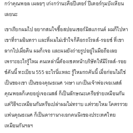
กว่าคุณพอล เผลอๆ เก่งกว่านะคือปีเตอร์ ปีเตอร์กุมบังเหียน
เลยนะ
เขาเรียกผมไป อยากสนใจซื้อสปอนเซอร์มิสแกรนด์ ผมก็ไปหา
เขาที่รามอินทรา และที่ผมไม่เข้าใจก็คือรถโรลส์-รอยซ์ ที่เขา
ลากไปเมื่อคืน ผมก็เจอ และผมยังถ่ายรูปอยู่ในมือถือเลย
เพราะอะไรรู้ไหม คนเหล่านี้ต้องเซตหน้าบริษัทให้มีโรลส์-รอย
ซ์คันนี้ ทะเบียน 555 อะไรนี่แหละ รู้ไหมรถคันนี้ เมื่อก่อนไม่ใช่
เป็นของเขา เป็นของคุณธเนศ วงษา แกเป็นเจ้าพ่อเจอเนสส์
คุณพอลก็เคยอยู่เจอเนสส์ ก็เป็นลักษณะเครือข่ายเหมือนกัน
แต่วิธีจะเหมือนกันหรือเปล่าผมไม่ทราบ แต่รวยไหม โคตรรวย
แฟนคุณธเนศ ก็เป็นดารานางเอกคนนึงของประเทศไทย
เหมือนกันฯลฯ