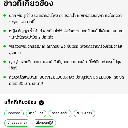
ข่าวที่เกี่ยวข้อง
นิกกี้ พิ้ม รู้ทำไม เต้ ดราก้อนไฟว์ ถึงเลือกน้ำ เผยเพื่อนมีปัญหา แต่ไม่คิดว่า
จะรุนแรงขนาดนี้
หญิง กัญญา ร่ำไห้ เต้ ดราก้อนไฟว์ ส่งข้อความบอกรักแต่ไม่ได้ตอบ เผยเคย
แนะนำนักจิตบำบัด 2 ปีที่แล้ว
พิธีสวดพระอภิธรรม เต้ ดราก้อนไฟว์ คืนแรก เพื่อนดารานักร้องร่วมอาลัย
สุดเศร้า
ญาญ่า เล่าทริปควง ณเดชน์ ฮันนีมูนสกอตแลนด์ สามีไฟเขียวถ่ายรูปใส่ชุด
เซ็กซี่
ถึงคิวเด็กข้างบ้าน!! BOYNEXTDOOR เคาะประตูเรียก ONEDOOR ไทย ปัก
ดีเดย์ 30 ม.ค. ปีหน้า!!
แท็กที่เกี่ยวข้อง
ข่าวดารา
ข่าวบันเทิง
ดาราเลิกกัน
ซุบซิบดารา
อักษรย่อดารา
ดิไอคอนกรุ๊ป