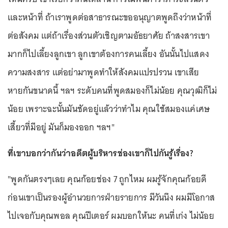
และหน้าที่ ถ้าเราพูดต่อสาธารณะขออนุญาตพูดถึงว่าหน้าที่
ต่อสังคม แต่ถ้าเรื่องส่วนตัวเชิญตามอัธยาศัย ถ้าสงสารเขา
มากก็ไปเลี้ยงลูกเขา ลูกเขาต้องการคนเลี้ยง อันนั้นไปแสดง
ความสงสาร แต่อย่ามาพูดทำให้สังคมแปรปรวน เขาเสีย
หายกันขนาดนี้ ฯลฯ ระดับคนที่พูดสมองก็ไม่น้อย คุณวุฒิก็ไม่
น้อย เพราะฉะนั้นมันชัดอยู่แล้วว่าทำไม คุณใช้สมองแค่เศษ
เสี้ยวที่มีอยู่ มันก็มองออก ฯลฯ"
ที่เขาบอกว่ากันว่าอดีตผู้บริหารช่องเขาก็ไปกันรู้เรื่อง?
"พูดกันตรงๆเลย คุณก้อยช่อง 7 ถูกไหม ผมรู้จักคุณก้อยดี
ก่อนเขาเป็นรองผู้อำนวยการฝ่ายรายการ มีวันนึง ผมมีโอกาส
ไปเจอกับคุณพอล คุณปีเตอร์ ผมบอกให้นะ คนที่เก่ง ไม่น้อย