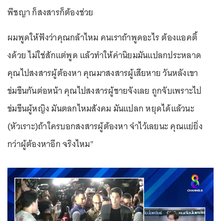
พีชญา ก็สงสารก็ต้องช่วย
ผมพูดให้ฟังว่าคุณกล้าไหม คนเราถ้าพูดอะไร ต้องแอคติ้
งด้วย ไม่ใช่สักแต่พูด แล้วทำให้ค่านิยมมันแปลกประหลาด
คุณไปสงสารผู้ต้องหา คุณมาสงสารผู้เสียหาย วันหลังเขา
ข่มขืนกันต่อหน้า คุณไปสงสารผู้ชายจังเลย ถูกจับเพราะไป
ข่มขืนผู้หญิง มันตลกไหมสังคม มันแปลก หยุดได้แล้วนะ
(หัวเราะ)ถ้าใครบอกสงสารผู้ต้องหา จำไว้เลยนะ คุณแย่ยิ่ง
กว่าผู้ต้องหาอีก จริงไหม"