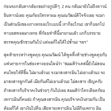
ก่อนจะกลับตากล้องขอถ่ายรูปดีๆ 2 คน กลับมายังไม่ถึงทาวน์
อินทาวน์เลย คุณก้อยโทรหาผม คุณณวัฒน์ดีใจจังเลย จะมา
เป็นส่วนนึงของเราเหรออะไรแบบนี้ เราก็อะไรนะ เขาก็บอกไป
หาบอสพอลมาเหรอ พี่ก้อยทำที่นี้มานานแล้ว แกก็บรรยาย
สรรพคุณชักชวนกันไป แต่ผมก็ไม่ได้ไปซ้ำนะ ฯลฯ"
สุดท้ายระหว่างพูดคุย คุณณวัฒน์ ได้พูดทิ้งท้ายช่วงพูดคุยกับ
แฟนรายการในช่องทางออนไลน์ว่า "สมมติว่าเคสนี้ยังไม่สอน
คนไทยให้ดีขึ้น ไม่มาแล้วนะ จะมาสงสารมิน ไม่เอาแล้วนะ จะ
มาสงสารลูกกันต์ เมียกันต์ไม่เอาแล้วนะ ไม่สงสาร เชิญครับ
ถ้าสงสารก็บริจาคเงินช่วยๆ กันไปเลย สมมติว่าใครเดือดร้อน
เพราะมินกี่คนล่ะ ถ้าคุณสงสารมิน คุณบริจาคเงินรวมกัน เป็น
ด้อมก็ได้ เอาเงินไปคืน เสียหายเพราะมิน ไม่มีกินเพราะ มิน