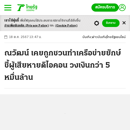
สมัครบริการ
เราใช้คุ้กกี้
เพื่อให้ทุกคนได้ประสบ
การณ์การใช้งานที่ดียิ่งขึ้น
+
ก
ก
-ก
รับทราบ
อ่านเพิ่มเติมคลิก
(Privacy Policy)
และ
(Cookie Policy)
18 ต.ค. 2567 13:47 น.
บันเทิง
ข่าวบันเทิง
ไทยรัฐออนไลน์
ณวัฒน์ เคยถูกชวนทำเครือข่ายยักษ์
ชี้ผู้เสียหายดิไอคอน วงเงินกว่า 5
หมื่นล้าน
...