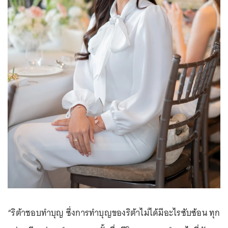
“ริต้าชอบทำบุญ ซึ่งการทำบุญของริต้าไม่ได้มีอะไรซับซ้อน ทุก