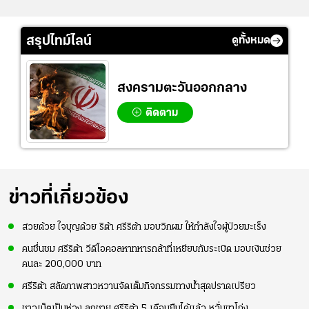
สรุปไทม์ไลน์
ดูทั้งหมด
สงครามตะวันออกกลาง
ติดตาม
ข่าวที่เกี่ยวข้อง
สวยด้วย ใจบุญด้วย ริต้า ศรีริต้า มอบวิกผม ให้กำลังใจผู้ป่วยมะเร็ง
คนชื่นชม ศรีริต้า วีดีโอคอลหาทหารกล้าที่เหยียบกับระเบิด มอบเงินช่วย
คนละ 200,000 บาท
ศรีริต้า สลัดภาพสาวหวานจัดเต็มกิจกรรมทางน้ำสุดปราดเปรียว
ชาวเน็ตเป็นห่วง ลูกชาย ศรีริต้า 5 เดือนยืนได้แล้ว หวั่นขาโก่ง