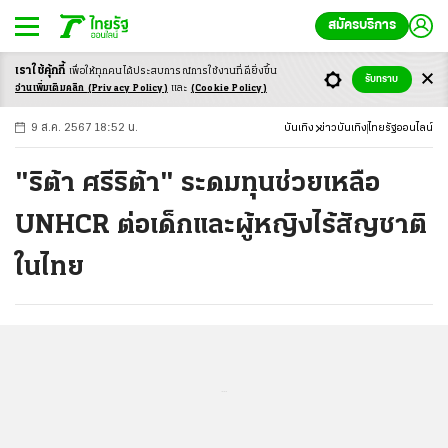
สมัครบริการ
เราใช้คุ้กกี้
เพื่อให้ทุกคนได้ประสบ
การณ์การใช้งานที่ดียิ่งขึ้น
+
ก
ก
-ก
รับทราบ
อ่านเพิ่มเติมคลิก
(Privacy Policy)
และ
(Cookie Policy)
9 ส.ค. 2567 18:52 น.
บันเทิง
ข่าวบันเทิง
ไทยรัฐออนไลน์
"ริต้า ศรีริต้า" ระดมทุนช่วยเหลือ
UNHCR ต่อเด็กและผู้หญิงไร้สัญชาติ
ในไทย
...