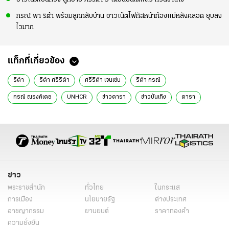
กรณ์ พา ริต้า พร้อมลูกกลับบ้าน ชาวเน็ตโฟกัสหน้าท้องแม่หลังคลอด ยุบลง
ไวมาก
แท็กที่เกี่ยวข้อง
ริต้า
ริต้า ศรีริต้า
ศรีริต้า เจนเซ่น
ริต้า กรณ์
กรณ์ ณรงค์เดช
UNHCR
ข่าวดารา
ข่าวบันเทิง
ดารา
ข่าว
พระราชสำนัก
ทั่วไทย
ในกระแส
การเมือง
นโยบายรัฐ
ต่างประเทศ
อาชญากรรม
ยานยนต์
ราคาทองคำ
ความยั่งยืน