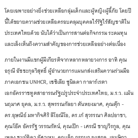
โดยเฉพาะอย่างยิ่งช่วยเหลือกลุ่มเด็กและผู้หญิงผู้ลี้ภัย โดยปี
นี้ได้ขยายความช่วยเหลือครอบคลุมบุคคลไร้รัฐไร้สัญชาติใน
ประเทศไทยด้วย นับได้ว่าเป็นการสานต่อกิจกรรม ระดมทุน
และเล็งเห็นถึงความสำคัญของการช่วยเหลืออย่างต่อเนื่อง
ภายในงานมีแขกผู้มีเกียรติจากหลากหลายวงการ อาทิ คุณ
อรุณี อัชชะกุลวิสุทธิ์ ผู้อำนวยการแผนกส่งเสริมความร่วมมือ
ภาคเอกชน UNHCR, เซซิเลีย ซูนิลดา กาลาร์เรตา
เอกอัครราชทูตสาธารณรัฐเปรูประจำประเทศไทย, ม.ร.ว. แม้น
นฤมาศ ยุคล, ม.ร.ว. สุพรรณกัลยา ตันหยงมาศ, คุณตุ๊ก -
ดร.อุษณีย์ มหากิจศิริ ลีโอณีโอ, ดร.เก๋ สุวรรณา ศิลปอาชา,
คุณโอ๊ค อัครรัฐ วรรณรัตน์, คุณเป๊ก - เศรณี ชาญวีรกูล, คุณ
เพลง ชนม์ทิดา อัศวเหม, คุณเล็ก กรกนก ยงสกุล, เอมษิกา