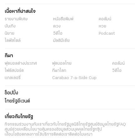
เนื้อหาที่น่าสนใจ
รายงานพิเศษ
หนังสือพิมพ์
คอลัมน์
บันเทิง
ดวง
หวย
นิยาย
วิดีโอ
Podcast
ไลฟ์สไตล์
มัลติมีเดีย
กีฬา
ฟุตบอลต่่างประเทศ
ฟุตบอลไทย
คอลัมน์
ไฟต์สปอร์ต
กีฬาโลก
วิดีโอ
แกลเลอรี่
Carabao 7-a-Side Cup
ช็อปปิ้ง
ไทยรัฐอีเวนต์
เกี่ยวกับไทยรัฐ
กิจกรรม
ร่วมงานกับเรา
เกี่ยวกับไทยรัฐ
มูลนิธิไทยรัฐ
ศูนย์ข้อมูลไทยรัฐ
FAQ
ศูนย์ช่วยเหลือ
นโยบายคุ้มครองข้อมูลส่วนบุคคลไทยรัฐกรุ๊ป
เงื่อนไขข้อตกลงการใช้บริการ
ติดต่อเรา
ติดต่อโฆษณา