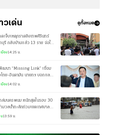
่าวเด่น
ดูทั้งหมด
บาดเจ็บเหตุกราดยิงเทพศิรินทร์
บุรี กลับบ้านแล้ว 13 ราย จ่อให้
บอีก 2 ราย
เมือง
14:25 น.
พัฒนา “Missing Link” เชื่อม
าวไทย-อันดามัน นายกฯ บอกแลนด์
ดจ์ค่อยว่ากัน
เมือง
14:02 น.
ถล่มนครพนม หนักสุดในรอบ 30
 ทำมวลน้ำทะลักท่วมเขตเทศบาล
ือง ถนนหลายจุดจมบาดาล
าน
13:59 น.