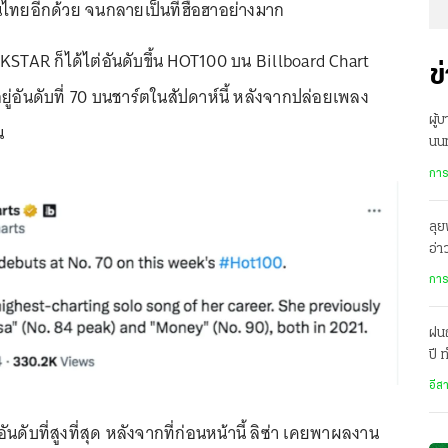
ทยอีกด้วย จนกลายเป็นที่ฮือฮาอย่างมาก
STAR ก็ได้ไต่อันดับขึ้น HOT100 บน Billboard Chart
ข
อยู่อันดับที่ 70 บนชาร์ตในสัปดาห์นี้ หลังจากปล่อยเพลง
ผู้
น
นนท
กลั
การ
ลุย
อ่
บริ
การ
ฝน
ปี
เม
อีส
อันดับที่สูงที่สุด หลังจากที่ก่อนหน้านี้ ลิซ่า เคยพาผลงาน