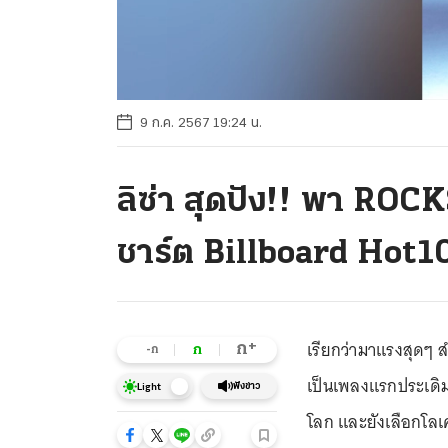
9 ก.ค. 2567 19:24 น.
ลิซ่า สุดปัง!! พา ROCKS
ชาร์ต Billboard Hot1
เรียกว่ามาแรงสุดๆ ส
+
ก
ก
-ก
เป็นเพลงแรกประเดิม
ฟังข่าว
Light
โลก และยังเลือกโลเค