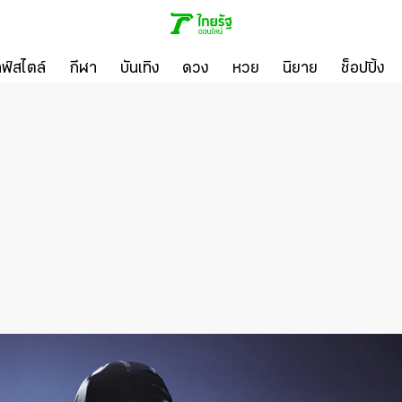
ลฟ์สไตล์
กีฬา
บันเทิง
ดวง
หวย
นิยาย
ช็อปปิ้ง