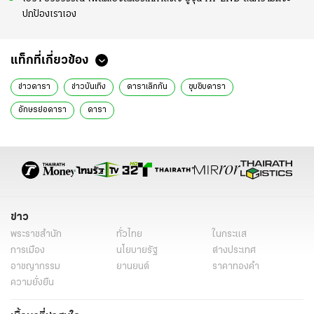
ปกป้องเราเอง
แท็กที่เกี่ยวข้อง
ข่าวดารา
ข่าวบันเทิง
ดาราเลิกกัน
ซุบซิบดารา
อักษรย่อดารา
ดารา
ข่าว
พระราชสำนัก
ทั่วไทย
ในกระแส
การเมือง
นโยบายรัฐ
ต่างประเทศ
อาชญากรรม
ยานยนต์
ราคาทองคำ
ความยั่งยืน