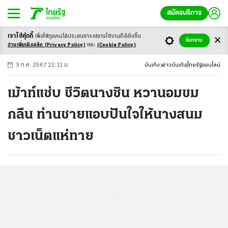
สมัครบริการ
เราใช้คุ้กกี้
เพื่อให้ทุกคนได้ประสบ
การณ์การใช้งานที่ดียิ่งขึ้น
+
ก
ก
-ก
รับทราบ
อ่านเพิ่มเติมคลิก
(Privacy Policy)
และ
(Cookie Policy)
3 ก.ค. 2567 21:11 น.
บันเทิง
ข่าวบันเทิง
ไทยรัฐออนไลน์
เม้าท์แซ่บ ชีวิตนางซิน หวานอมขม
กลืน ท่านชายแอบปันใจให้นางสนม
ชาวเน็ตแห่ทาย
...