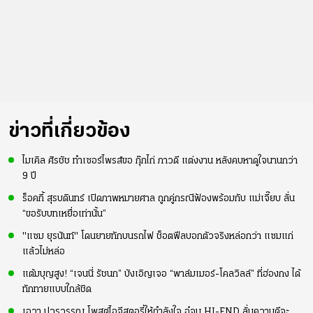
ข่าวที่เกี่ยวข้อง
ไมเคิล ศิรชัช ทำเซอร์ไพรส์ขอ กุ๊กไก่ ภาวดี แต่งงาน หลังคบหาดูใจนานกว่า
9 ปี
ร็อคกี้ สุรบดินทร์ เปิดภาพหมายศาล ถูกคู่กรณีฟ้องพร้อมกับ แม่เจี๊ยบ ลั่น
“ขอรับบทเหยื่อเท่านั้น”
"แซม ยุรนันท์" โดนยายทักบนรถไฟ ช็อตฟีลบอกตัวจริงหล่อกว่า แซมแก่
แล้วไม่หล่อ
แต้มบุญสูง! “เจนนี่ รัชนก” บังเอิญเจอ “พาล์มเมอร์-โคลวิลล์” ที่ฮ่องกง ได้
ทักทายแบบใกล้ชิด
เอวา ปวรวรรณ โพสต์ไอจีสตอรี่ให้กำลังใจ อู๋จุน HI-END ลั่นความดีจะ