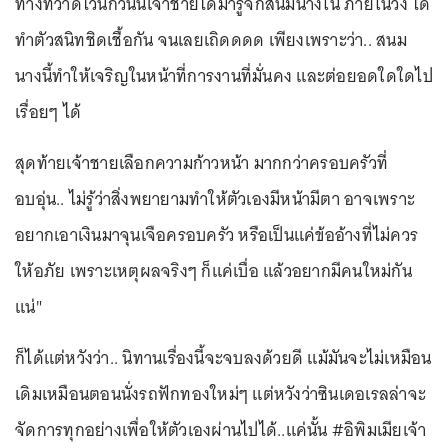
ทางที่วาดไว้นักวันนี้เจ้าชายได้มารู้จักสนมนางใน ภายในวัง ได้
ทำตัวสนิทชิดเชื้อกัน จนเลยเถิดดดด เพียงเพราะว่า.. สนม
นางนี้ทำให้เจริญในหน้าที่การงานที่มั่นคง และต่อยอดใดใดไป
เรื่อยๆ ได้
สุดท้ายเจ้าชายเลือกความก้าวหน้า มากกว่าครอบครัวที่
อบอุ่น.. ไม่รู้ว่าสิ่งพยายามทำให้ตัวเองมีหน้ามีตา อาจเพราะ
อยากเอาเงินมาจุนเจือครอบครัว หรือเป็นแค่ข้ออ้างที่ไม่ควร
ให้อภัย เพราะเหตุผลจริงๆ ก็แค่เบื่อ แล้วอยากมีคนใหม่กัน
แน่"
ก็ได้แต่หวังว่า.. นิทานเรื่องนี้จะจบลงด้วยดี แม้มันจะไม่เหมือน
เดิมเหมือนตอนนั่งรถฟักทองใหม่ๆ แต่หวังว่าซินเดอเรลล่าจะ
จัดการทุกอย่างเพื่อให้ตัวเองผ่านไปได้..แค่นั้น #อิพิมเมียเจ้า