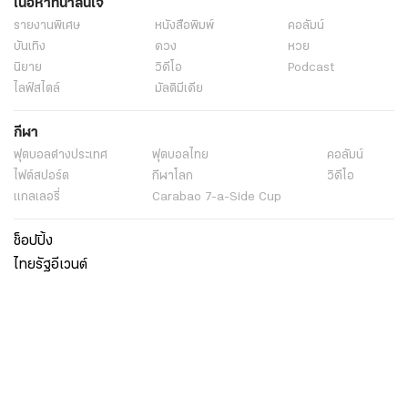
เนื้อหาที่น่าสนใจ
รายงานพิเศษ
หนังสือพิมพ์
คอลัมน์
บันเทิง
ดวง
หวย
นิยาย
วิดีโอ
Podcast
ไลฟ์สไตล์
มัลติมีเดีย
กีฬา
ฟุตบอลต่่างประเทศ
ฟุตบอลไทย
คอลัมน์
ไฟต์สปอร์ต
กีฬาโลก
วิดีโอ
แกลเลอรี่
Carabao 7-a-Side Cup
ช็อปปิ้ง
ไทยรัฐอีเวนต์
เกี่ยวกับไทยรัฐ
กิจกรรม
ร่วมงานกับเรา
เกี่ยวกับไทยรัฐ
มูลนิธิไทยรัฐ
ศูนย์ข้อมูลไทยรัฐ
FAQ
ศูนย์ช่วยเหลือ
นโยบายคุ้มครองข้อมูลส่วนบุคคลไทยรัฐกรุ๊ป
เงื่อนไขข้อตกลงการใช้บริการ
ติดต่อเรา
ติดต่อโฆษณา
ติดตามเราได้ที่