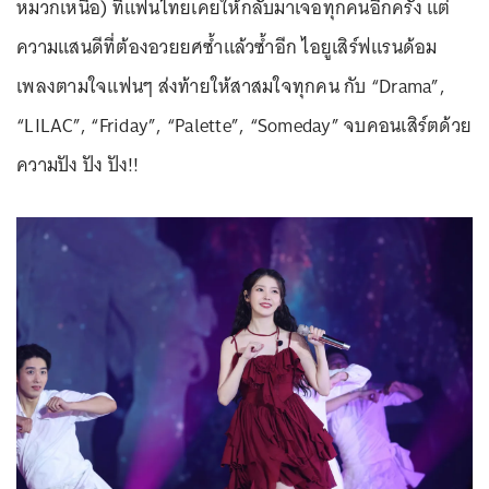
หมวกเหนือ) ที่แฟนไทยเคยให้กลับมาเจอทุกคนอีกครั้ง แต่
ความแสนดีที่ต้องอวยยศซ้ำแล้วซ้ำอีก ไอยูเสิร์ฟแรนด้อม
เพลงตามใจแฟนๆ ส่งท้ายให้สาสมใจทุกคน กับ “Drama”,
“LILAC”, “Friday”, “Palette”, “Someday” จบคอนเสิร์ตด้วย
ความปัง ปัง ปัง!!