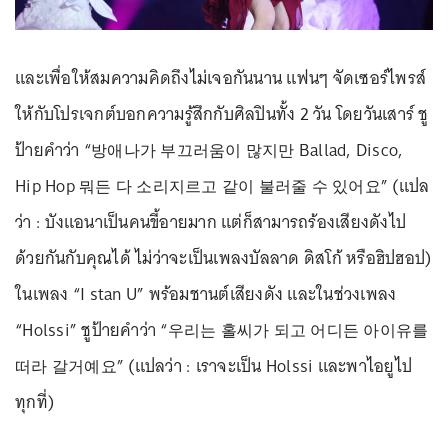
และเพื่อให้สมความคิดถึงไม่เจอกันนาน แฟนๆ จัดเซอร์ไพรส์
ให้กับโปรเจกต์บอกความรู้สึกกับศิลปินทั้ง 2 วัน โดยวันเสาร์ ชู
ป้ายคำว่า “방애나가 부끄러움이 많지만 Ballad, Disco,
Hip Hop 뭐든 다 소리지르고 같이 불러줄 수 있어요” (แปล
ว่า : บังแอนาเป็นคนขี้อายมาก แต่ก็สามารถร้องเสียงดังไป
ด้วยกันกับคุณได้ ไม่ว่าจะเป็นเพลงบัลลาด ดิสโก้ หรือฮิปฮอป)
ในเพลง “I stan U” พร้อมชานต์เสียงดัง และในช่วงเพลง
“Holssi” ชูป้ายคำว่า “우리는 홀씨가 되고 어디든 아이유를
떠라 갈거예요” (แปลว่า : เราจะเป็น Holssi และพาไอยูไป
ทุกที่)