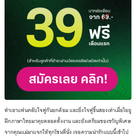
ทำเอาแฟนคลับใจฟูกันยกด้อม และยิ่งใจฟูขึ้นสองเท่าเมื่อไอยู
ฝึกภาษาไทยมาคุยตลอดทั้งงาน และยังเตรียมของขวัญพิเศษ
จากคุณแม่มาแจกให้ทุกโซนที่นั่ง เจอความน่ารักแบบนี้เข้าไป