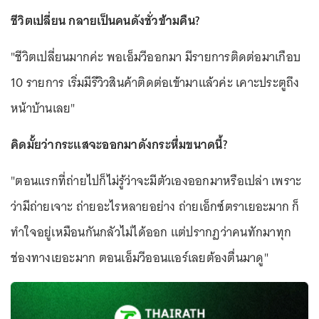
ชีวิตเปลี่ยน กลายเป็นคนดังชั่วข้ามคืน?
"ชีวิตเปลี่ยนมากค่ะ พอเอ็มวีออกมา มีรายการติดต่อมาเกือบ
10 รายการ เริ่มมีรีวิวสินค้าติดต่อเข้ามาแล้วค่ะ เคาะประตูถึง
หน้าบ้านเลย"
คิดมั้ยว่ากระแสจะออกมาดังกระหึ่มขนาดนี้?
"ตอนแรกที่ถ่ายไปก็ไม่รู้ว่าจะมีตัวเองออกมาหรือเปล่า เพราะ
ว่ามีถ่ายเจาะ ถ่ายอะไรหลายอย่าง ถ่ายเอ็กซ์ตราเยอะมาก ก็
ทำใจอยู่เหมือนกันกลัวไม่ได้ออก แต่ปรากฏว่าคนทักมาทุก
ช่องทางเยอะมาก ตอนเอ็มวีออนแอร์เลยต้องตื่นมาดู"