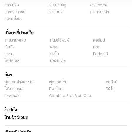
การเมือง
นโยบายรัฐ
ต่างประเทศ
อาชญากรรม
ยานยนต์
ราคาทองคำ
ความยั่งยืน
เนื้อหาที่น่าสนใจ
รายงานพิเศษ
หนังสือพิมพ์
คอลัมน์
บันเทิง
ดวง
หวย
นิยาย
วิดีโอ
Podcast
ไลฟ์สไตล์
มัลติมีเดีย
กีฬา
ฟุตบอลต่่างประเทศ
ฟุตบอลไทย
คอลัมน์
ไฟต์สปอร์ต
กีฬาโลก
วิดีโอ
แกลเลอรี่
Carabao 7-a-Side Cup
ช็อปปิ้ง
ไทยรัฐอีเวนต์