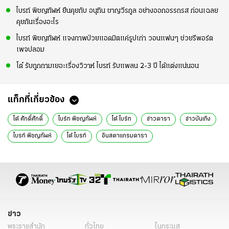
ไบรท์ พิชญทัฬห์ ยืนคุยกับ อนุทิน ชาญวีรกูล อย่างออกอรรถรส ก่อนเฉลย
คุยกันเรื่องอะไร
ไบรท์ พิชญทัฬห์ แจงภาพป่วยแอดมิตแค่รูปเก่า วอนแฟนๆ ช่วยรีพอร์ต
เพจปลอม
โต๋ รับถูกถามเยอะเรื่องวิวาห์ ไบรท์ รับแพลน 2-3 ปี ได้แต่งแน่นอน
แท็กที่เกี่ยวข้อง
โต๋ ศักดิ์ศักดิ์
ไบร์ท พิชญทัฬห์
โต๋ ไบร์ท
ข่าวดารา
ข่าวบันเทิง
ไบรท์ พิชญทัฬห์
โต๋ ไบรท์
อินสตาแกรมดารา
ข่าว
พระราชสำนัก
ทั่วไทย
ในกระแส