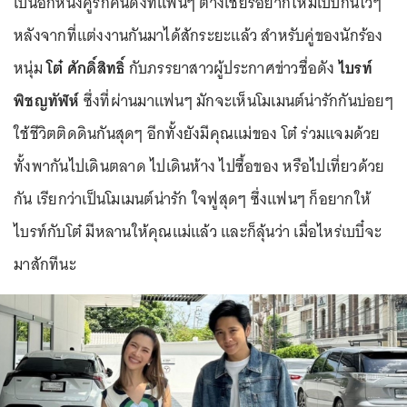
เป็นอีกหนึ่งคู่รักคนดังที่แฟนๆ ต่างเชียร์อยากให้มีเบบี๋กันไวๆ
หลังจากที่แต่งงานกันมาได้สักระยะแล้ว สำหรับคู่ของนักร้อง
หนุ่ม
โต๋ ศักดิ์สิทธิ์
กับภรรยาสาวผู้ประกาศข่าวชื่อดัง
ไบรท์
พิชญทัฬห์
ซึ่งที่ผ่านมาแฟนๆ มักจะเห็นโมเมนต์น่ารักกันบ่อยๆ
ใช้ชีวิตติดดินกันสุดๆ อีกทั้งยังมีคุณแม่ของ โต๋ ร่วมแจมด้วย
ทั้งพากันไปเดินตลาด ไปเดินห้าง ไปซื้อของ หรือไปเที่ยวด้วย
กัน เรียกว่าเป็นโมเมนต์น่ารัก ใจฟูสุดๆ ซึ่งแฟนๆ ก็อยากให้
ไบรท์กับโต๋ มีหลานให้คุณแม่แล้ว และก็ลุ้นว่า เมื่อไหร่เบบี๋จะ
มาสักทีนะ