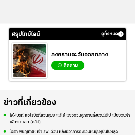
สรุปไทม์ไลน์
ดูทั้งหมด
สงครามตะวันออกกลาง
ติดตาม
ข่าวที่เกี่ยวข้อง
โต๋-ไบรท์ แอโรบิกที่สวนลุมฯ แม่โอ๋ แซวชวนลูกชายตั้งนานไม่ไป เมียชวนคำ
เดียวมาเลย (คลิป)
ไบรท์ พิชญทัฬห์ เข้า รพ. ด่วน หลังมีอาการตะกอนหินปูนหูชั้นในหลุด