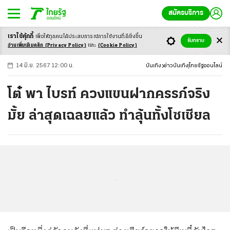
สมัครบริการ
เราใช้คุ้กกี้
เพื่อให้ทุกคนได้ประสบ
การณ์การใช้งานที่ดียิ่งขึ้น
+
ก
ก
-ก
รับทราบ
อ่านเพิ่มเติมคลิก
(Privacy Policy)
และ
(Cookie Policy)
14 มิ.ย. 2567 12:00 น.
บันเทิง
ข่าวบันเทิง
ไทยรัฐออนไลน์
โต๋ พา ไบรท์ ควงแขนฝากครรภ์จริง
มั้ย ล่าสุดเฉลยแล้ว ทำลุ้นทั้งโซเชียล
...