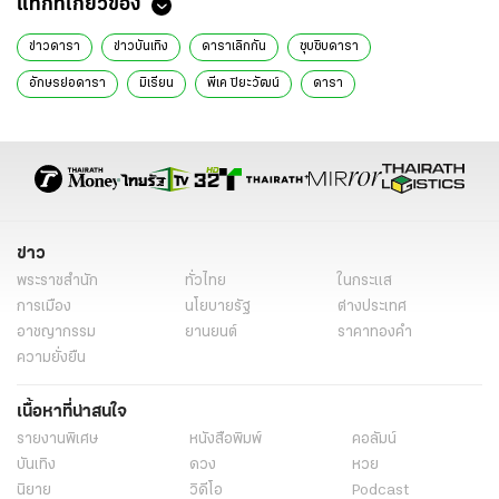
แท็กที่เกี่ยวข้อง
ข่าวดารา
ข่าวบันเทิง
ดาราเลิกกัน
ซุบซิบดารา
อักษรย่อดารา
มิเรียน
พีเค ปิยะวัฒน์
ดารา
ข่าว
พระราชสำนัก
ทั่วไทย
ในกระแส
การเมือง
นโยบายรัฐ
ต่างประเทศ
อาชญากรรม
ยานยนต์
ราคาทองคำ
ความยั่งยืน
เนื้อหาที่น่าสนใจ
รายงานพิเศษ
หนังสือพิมพ์
คอลัมน์
บันเทิง
ดวง
หวย
นิยาย
วิดีโอ
Podcast