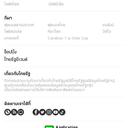
ไลฟ์สไตล์
มัลติมีเดีย
กีฬา
ฟุตบอลต่่างประเทศ
ฟุตบอลไทย
คอลัมน์
ไฟต์สปอร์ต
กีฬาโลก
วิดีโอ
แกลเลอรี่
Carabao 7-a-Side Cup
ช็อปปิ้ง
ไทยรัฐอีเวนต์
เกี่ยวกับไทยรัฐ
กิจกรรม
ร่วมงานกับเรา
เกี่ยวกับไทยรัฐ
มูลนิธิไทยรัฐ
ศูนย์ข้อมูลไทยรัฐ
FAQ
ศูนย์ช่วยเหลือ
นโยบายคุ้มครองข้อมูลส่วนบุคคลไทยรัฐกรุ๊ป
เงื่อนไขข้อตกลงการใช้บริการ
ติดต่อเรา
ติดต่อโฆษณา
ติดตามเราได้ที่
Application