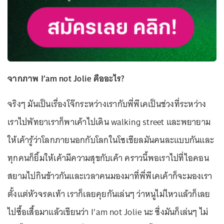
จากภาพ I’am not Jolie คืออะไร?
จริงๆ มันเป็นเรื่องโจ๊กระหว่างเรากับพี่พีเคเป็นช่วงที่ระหว่าง
เราไปพัทยาเราก็พาเค้าไปเดิน walking street และพยายาม
ให้เค้ารู้ว่าโลกภายนอกกับโลกในโซเชียลมันคนละแบบกันและ
ทุกคนก็ยิ้มให้เค้ามีความสุขกับเค้า คราวนี้พอเราไปที่ไอคอน
สยามไปกินข้าวกันและเวลาคนมองมาที่พี่พีเคเค้าก็จะมองเรา
ตั้งแต่หัวจรดเท้า เราก็เลยคุยกันเล่นๆ ว่าหนูไม่ไหวแล้วก็เลย
ไปซื้อเสื้อมาแล้วเขียนว่า I’am not Jolie นะ ซึ่งมันก็เล่นๆ ไม่