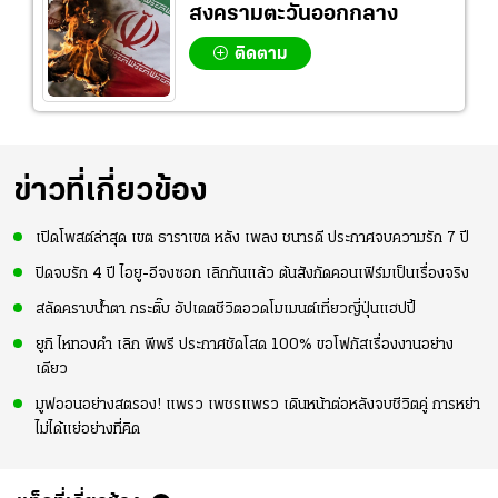
สงครามตะวันออกกลาง
ติดตาม
ข่าวที่เกี่ยวข้อง
เปิดโพสต์ล่าสุด เขต ธาราเขต หลัง เพลง ชนารดี ประกาศจบความรัก 7 ปี
ปิดจบรัก 4 ปี ไอยู-อีจงซอก เลิกกันแล้ว ต้นสังกัดคอนเฟิร์มเป็นเรื่องจริง
สลัดคราบน้ำตา กระติ๊บ อัปเดตชีวิตอวดโมเมนต์เที่ยวญี่ปุ่นแฮปปี้
ยูกิ ไหทองคำ เลิก พีพรี ประกาศชัดโสด 100% ขอโฟกัสเรื่องงานอย่าง
เดียว
มูฟออนอย่างสตรอง! แพรว เพชรแพรว เดินหน้าต่อหลังจบชีวิตคู่ การหย่า
ไม่ได้แย่อย่างที่คิด