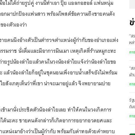
่อไม่ได้ถ่ายรูปคู่ งานนี้ทำเอา ปุ้ย แอลกอฮอล์ แฟนหนุ่ม
ออกมาปกป้องแฟนสาว พร้อมโพสต์ข้อความถึงชายคนดัง
ข
กของตัวเองว่า
“สร
ชายคนนึงอ้างตัวเป็นตำรวจตำแหน่งผู้กำกับของอำเภอแห่ง
หล่
รรมราช นั่งดื่มและมีอาการมึนเมา เหตุเกิดที่ร้านหมูกะทะ
ในเ
การ
ถ่ายรูปน้องลำไยแล้วคนในวงน้องลำไยแจ้งว่าน้องลำไยขอ
“ส
แล้วน้องลำไยก็อยู่ในชุดนอนเพิ่งอาบน้ำเสร็จยังไม่พร้อม
ด้
ยสังเกตุเห็นว่าพี่เขา น่าจะเมาอยู่แล้ว จึงพยายามบ่าย
เสี
การ
รั
ถัง
็เข้ามานั่งประชิดตัวน้องลำไยเลย ทำให้คนในวงเกิดการ
ปร
การ
้ไม่ได้นะคะ ชายคนดังกล่าวก็เกิดอาการอยากอวดยศและ
แหน่งมาอ้างว่าเป็นผู้กำกับ พร้อมกับด่าทอด้วยคำหยาบ