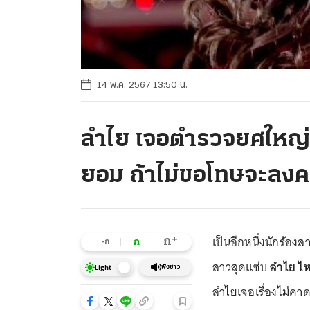
14 พ.ค. 2567 13:50 น.
ลำไย เจอตำรวจยศใหญ่ 
ยอม ถ้าไม่ขอโทษจะลงคล
เป็นอีกหนึ่งนักร้องส
+
ก
ก
-ก
สาวสุดแซ่บ
ลำไย ไ
ฟังข่าว
Light
ลำไยเจอเรื่องไม่คาด