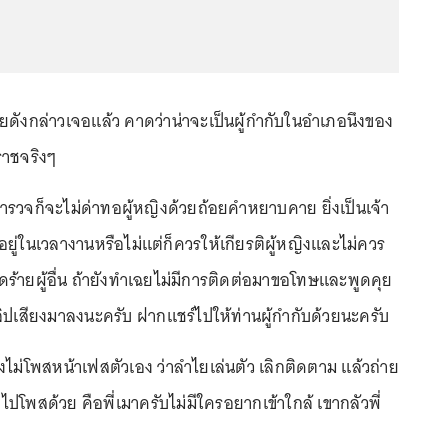
ยดังกล่าวเจอแล้ว คาดว่าน่าจะเป็นผู้กำกับในอำเภอนึงของ
ราชจริงๆ
ช่ตำรวจก็จะไม่ด่าทอผู้หญิงด้วยถ้อยคำหยาบคาย ยิ่งเป็นเจ้า
ะอยู่ในเวลางานหรือไม่แต่ก็ควรให้เกียรติผู้หญิงและไม่ควร
ร้ายผู้อื่น ถ้ายังทำเฉยไม่มีการติดต่อมาขอโทษและพูดคุย
ิปเสียงมาลงนะครับ ฝากแชร์ไปให้ท่านผู้กำกับด้วยนะครับ
ขายังไม่โพสหน้าเฟสตัวเอง ว่าลำไยเล่นตัว เลิกติดตาม แล้วถ่าย
ไปโพสด้วย คือพี่เมาครับไม่มีใครอยากเข้าใกล้ เขากลัวพี่