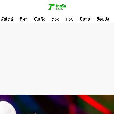
ลฟ์สไตล์
กีฬา
บันเทิง
ดวง
หวย
นิยาย
ช็อปปิ้ง