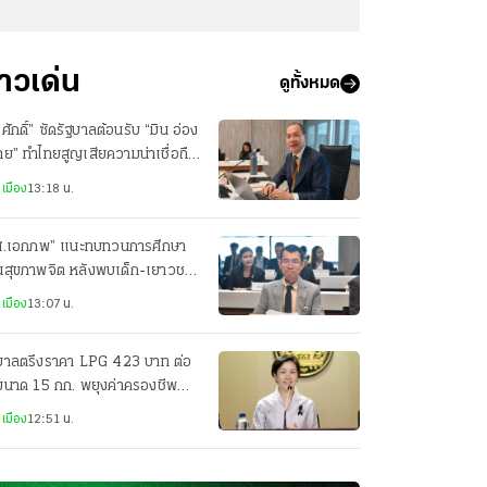
่าวเด่น
ดูทั้งหมด
ศักดิ์” ซัดรัฐบาลต้อนรับ “มิน อ่อง
าย” ทำไทยสูญเสียความน่าเชื่อถือ
วทีโลก
เมือง
13:18 น.
ส.เอกภพ” แนะทบทวนการศึกษา
านสุขภาพจิต หลังพบเด็ก-เยาวชน
่ยงซึมเศร้าสูง
เมือง
13:07 น.
ฐบาลตรึงราคา LPG 423 บาท ต่อ
ขนาด 15 กก. พยุงค่าครองชีพ
ะชาชน
เมือง
12:51 น.