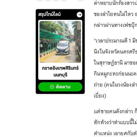
ด่าหยาบนักร้องสาวเมื
ของลำไยทนไม่ไหว 
สรุปไทม์ไลน์
กล่าวผ่านทางเฟซบุ๊
"เวลาประมาณตี 1 มี
นึงในจังหวัดนครศรีธ
ในสุราษฎ์ธานี มาขอ
กราดยิงเทพศิรินทร์
กินหมูกะทะก่อนนะคะ 
นนทบุรี
ถ่าย (คนในวงน้องลำไ
ติดตาม
เบี่ยง)
แต่ชายคนดังกล่าว ก
ทักท้วงว่าทำแบบนี
ตำแหน่ง เอายศกับตำ