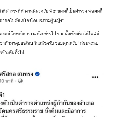
น้าที่ตำรวจที่ทำงานดีนะครับ พี่ชายผมก็เป็นตำรวจ พ่อผมก็
ยเอายศไปรังแกใครโดยเฉพาะผู้หญิง"
กอฮอล์ โพสต์ข้อความดังกล่าวไป จากนั้นเจ้าตัวก็ได้โพสต์
พี่เขาทักมาคุยขอโทษกันแล้วครับ ขอบคุณครับ" ก่อนจะลบ
าวข้างต้นทิ้งไป.