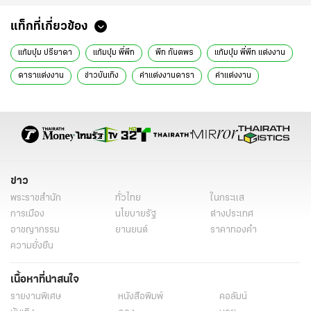
แท็กที่เกี่ยวข้อง
แก้มบุ๋ม ปรียาดา
แก้มบุ๋ม พี่พีท
พีท กันตพร
แก้มบุ๋ม พี่พีท แต่งงาน
ดาราแต่งงาน
ข่าวบันเทิง
ค่าแต่งงานดารา
ค่าแต่งงาน
ข่าวดารา
ข่าววันนี้
ดารา
ข่าว
พระราชสำนัก
ทั่วไทย
ในกระแส
การเมือง
นโยบายรัฐ
ต่างประเทศ
อาชญากรรม
ยานยนต์
ราคาทองคำ
ความยั่งยืน
เนื้อหาที่น่าสนใจ
รายงานพิเศษ
หนังสือพิมพ์
คอลัมน์