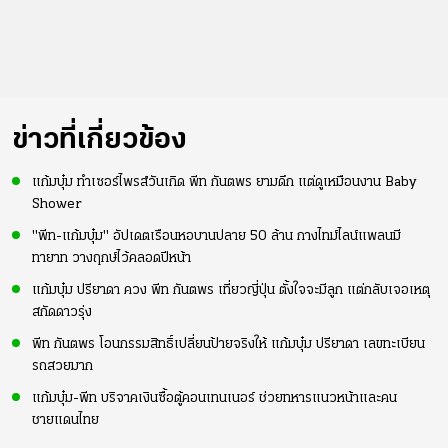
ข่าวที่เกี่ยวข้อง
แก้มบุ๋ม ทำเซอร์ไพรส์วันเกิด พีท กันตพร ยามดึก แต่ดูเหมือนงาน Baby
Shower
"พีท-แก้มบุ๋ม" อัปเดตเรือนหอบานปลาย 50 ล้าน กางไทม์ไลน์แพลนมี
ทายาท วางฤกษ์ไว้คลอดปีหน้า
แก้มบุ๋ม ปรียาดา ควง พีท กันตพร เที่ยวญี่ปุ่น ตั้งใจจะมีลูก แต่กลับเจอเหตุ
สกัดดาวรุ่ง
พีท กันตพร โอนกรรมสิทธิ์เปลี่ยนป้ายจริงให้ แก้มบุ๋ม ปรียาดา เลขทะเบียน
รถสวยมาก
แก้มบุ๋ม-พีท บริจาคเงินซื้อตู้คอนเทนเนอร์ ช่วยทหารแนวหน้าและคน
ชายแดนไทย