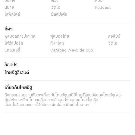
บันเทิง
ดวง
หวย
นิยาย
วิดีโอ
Podcast
ไลฟ์สไตล์
มัลติมีเดีย
กีฬา
ฟุตบอลต่่างประเทศ
ฟุตบอลไทย
คอลัมน์
ไฟต์สปอร์ต
กีฬาโลก
วิดีโอ
แกลเลอรี่
Carabao 7-a-Side Cup
ช็อปปิ้ง
ไทยรัฐอีเวนต์
เกี่ยวกับไทยรัฐ
กิจกรรม
ร่วมงานกับเรา
เกี่ยวกับไทยรัฐ
มูลนิธิไทยรัฐ
ศูนย์ข้อมูลไทยรัฐ
FAQ
ศูนย์ช่วยเหลือ
นโยบายคุ้มครองข้อมูลส่วนบุคคลไทยรัฐกรุ๊ป
เงื่อนไขข้อตกลงการใช้บริการ
ติดต่อเรา
ติดต่อโฆษณา
ติดตามเราได้ที่