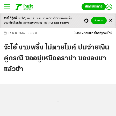
สมัครบริการ
เราใช้คุ้กกี้
เพื่อให้ทุกคนได้ประสบ
การณ์การใช้งานที่ดียิ่งขึ้น
+
ก
ก
-ก
รับทราบ
อ่านเพิ่มเติมคลิก
(Privacy Policy)
และ
(Cookie Policy)
14 พ.ค. 2567 13:56 น.
บันเทิง
ข่าวบันเทิง
ไทยรัฐออนไลน์
จ๊ะโอ๋ งามพริ้ง ไม่ตายไมค์ ปมจ่ายเงิน
คู่กรณี ขออยู่เหนือดราม่า มองลงมา
แล้วขำ
...