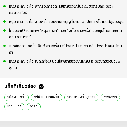
หนุ่ม กะลา-จ๊ะโอ๋ พาครอบครัวตะลุยเที่ยวสิงคโปร์ ตั้งชื่อทริปกระเซอะ
กระเซิงทัวร์
หนุ่ม กะลา-จ๊ะโอ๋ งามพริ้ง ร่วมงานทำบุญที่บ้านแม่ เปิดภาพโมเมนต์สุดอบอุ่น
ใกล้วิวาห์? เปิดภาพ “หนุ่ม กะลา” ควง “จ๊ะโอ๋ งามพริ้ง” ลองชุดไทยแต่งงาน
สวยหล่อเว่อร์
เปิดข้อความสุดซึ้ง จ๊ะโอ๋ งามพริ้ง ปกป้อง หนุ่ม กะลา หลังมีดราม่าคนตะโกน
ด่า
หนุ่ม กะลา-จ๊ะโอ๋ เปิดมิติใหม่ นอนไลฟ์ขายของบนเตียง มีแซวชุดของน้องพี่
ลุกได้
แท็กที่เกี่ยวข้อง
จ๊ะโอ๋ งามพริ้ง
จ๊ะโอ๋ CEO งามพริ้ง
จ๊ะโอ๋ งามพริ้ง คู่กรณี
ข่าวดารา
ข่าวบันเทิง
ดารา