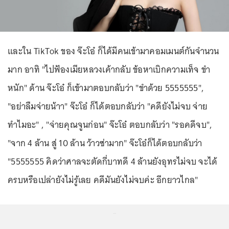
และใน TikTok ของ จ๊ะโอ๋ ก็ได้มีคนเข้ามาคอมเมนต์กันจำนวน
มาก อาทิ "ไปฟ้องเมียหลวงเค้ากลับ ข้อหาเบิกความเท็จ ขำ
หนัก" ด้าน จ๊ะโอ๋ ก็เข้ามาตอบกลับว่า "ขำด้วย 5555555",
"อย่าลืมจ่ายน้าา" จ๊ะโอ๋ ก็ได้ตอบกลับว่า "คดียังไม่จบ จ่าย
ทำไมอะ" , "จ่ายคุณจูนก่อน" จ๊ะโอ๋ ตอบกลับว่า "รอคดีจบ",
"จาก 4 ล้าน สู่ 10 ล้าน ว้าวซ่ามาก" จ๊ะโอ๋ก็ได้ตอบกลับว่า
"5555555 คิดว่าศาลจะตัดกี่บาทดี 4 ล้านยังอุทรไม่จบ จะได้
ครบหรือเปล่ายังไม่รู้เลย คดีมันยังไม่จบค่ะ อีกยาวไกล"
...