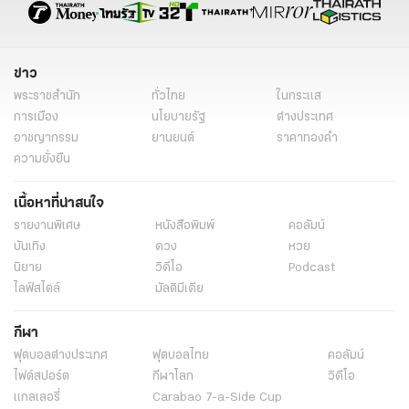
ข่าว
พระราชสำนัก
ทั่วไทย
ในกระแส
การเมือง
นโยบายรัฐ
ต่างประเทศ
อาชญากรรม
ยานยนต์
ราคาทองคำ
ความยั่งยืน
เนื้อหาที่น่าสนใจ
รายงานพิเศษ
หนังสือพิมพ์
คอลัมน์
บันเทิง
ดวง
หวย
นิยาย
วิดีโอ
Podcast
ไลฟ์สไตล์
มัลติมีเดีย
กีฬา
ฟุตบอลต่่างประเทศ
ฟุตบอลไทย
คอลัมน์
ไฟต์สปอร์ต
กีฬาโลก
วิดีโอ
แกลเลอรี่
Carabao 7-a-Side Cup