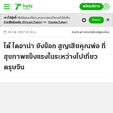
สมัครบริการ
เราใช้คุ้กกี้
เพื่อให้ทุกคนได้ประสบ
การณ์การใช้งานที่ดียิ่งขึ้น
+
ก
ก
-ก
รับทราบ
อ่านเพิ่มเติมคลิก
(Privacy Policy)
และ
(Cookie Policy)
18 ก.พ. 2567 16:41 น.
บันเทิง
ข่าวบันเทิง
ไทยรัฐออนไลน์
ได๋ ไดอาน่า ยังช็อก สูญเสียคุณพ่อ ที่
สุขภาพแข็งแรงในระหว่างไปเที่ยว
ตรุษจีน
...