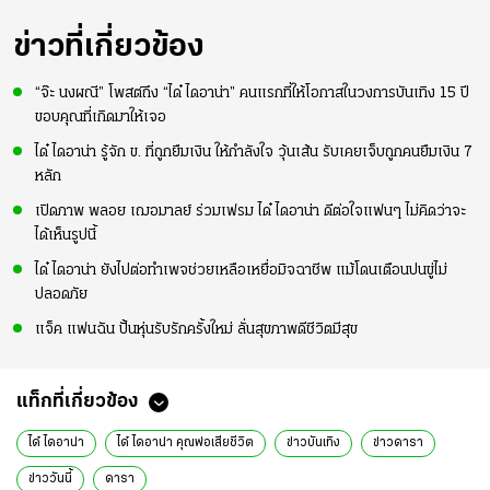
ข่าวที่เกี่ยวข้อง
“จ๊ะ นงผณี” โพสต์ถึง “ได๋ ไดอาน่า” คนแรกที่ให้โอกาสในวงการบันเทิง 15 ปี
ขอบคุณที่เกิดมาให้เจอ
ได๋ ไดอาน่า รู้จัก ข. ที่ถูกยืมเงิน ให้กำลังใจ วุ้นเส้น รับเคยเจ็บถูกคนยืมเงิน 7
หลัก
เปิดภาพ พลอย เฌอมาลย์ ร่วมเฟรม ได๋ ไดอาน่า ดีต่อใจแฟนๆ ไม่คิดว่าจะ
ได้เห็นรูปนี้
ได๋ ไดอาน่า ยังไปต่อทำเพจช่วยเหลือเหยื่อมิจฉาชีพ แม้โดนเตือนปนขู่ไม่
ปลอดภัย
แจ็ค แฟนฉัน ปั้นหุ่นรับรักครั้งใหม่ ลั่นสุขภาพดีชีวิตมีสุข
แท็กที่เกี่ยวข้อง
ได๋ ไดอาน่า
ได๋ ไดอาน่า คุณพ่อเสียชีวิต
ข่าวบันเทิง
ข่าวดารา
ข่าววันนี้
ดารา