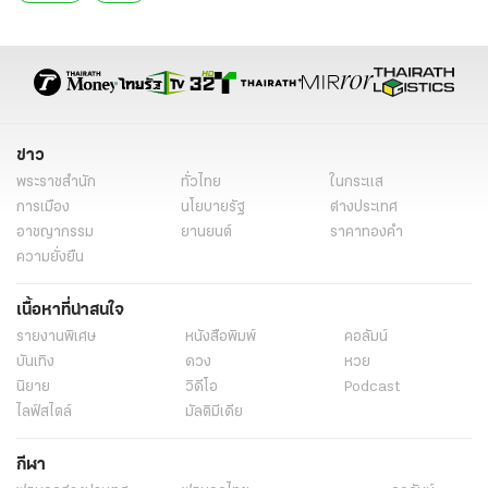
ข่าว
พระราชสำนัก
ทั่วไทย
ในกระแส
การเมือง
นโยบายรัฐ
ต่างประเทศ
อาชญากรรม
ยานยนต์
ราคาทองคำ
ความยั่งยืน
เนื้อหาที่น่าสนใจ
รายงานพิเศษ
หนังสือพิมพ์
คอลัมน์
บันเทิง
ดวง
หวย
นิยาย
วิดีโอ
Podcast
ไลฟ์สไตล์
มัลติมีเดีย
กีฬา