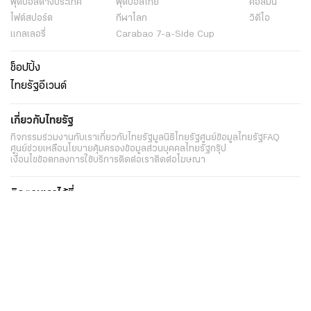
ฟุตบอลต่่างประเทศ
ฟุตบอลไทย
คอลัมน์
ไฟต์สปอร์ต
กีฬาโลก
วิดีโอ
แกลเลอรี่
Carabao 7-a-Side Cup
ช็อปปิ้ง
ไทยรัฐอีเวนต์
เกี่ยวกับไทยรัฐ
กิจกรรม
ร่วมงานกับเรา
เกี่ยวกับไทยรัฐ
มูลนิธิไทยรัฐ
ศูนย์ข้อมูลไทยรัฐ
FAQ
ศูนย์ช่วยเหลือ
นโยบายคุ้มครองข้อมูลส่วนบุคคลไทยรัฐกรุ๊ป
เงื่อนไขข้อตกลงการใช้บริการ
ติดต่อเรา
ติดต่อโฆษณา
ติดตามเราได้ที่
Application
My THAIRATH