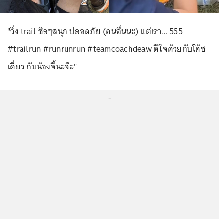
"วิ่ง trail ชิลๆสนุก ปลอดภัย (คนอื่นนะ) แต่เรา… 555
#trailrun #runrunrun #teamcoachdeaw ดีใจด้วยกับโค้ช
เดี่ยว กับน้องจี้นะจ๊ะ"
...