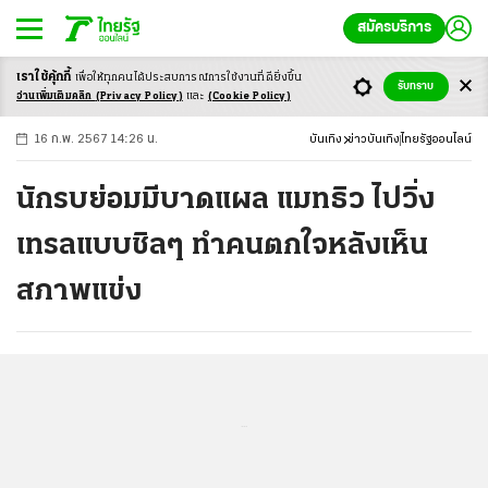
สมัครบริการ
เราใช้คุ้กกี้
เพื่อให้ทุกคนได้ประสบ
การณ์การใช้งานที่ดียิ่งขึ้น
+
ก
ก
-ก
รับทราบ
อ่านเพิ่มเติมคลิก
(Privacy Policy)
และ
(Cookie Policy)
16 ก.พ. 2567 14:26 น.
บันเทิง
ข่าวบันเทิง
ไทยรัฐออนไลน์
นักรบย่อมมีบาดแผล แมทธิว ไปวิ่ง
เทรลแบบชิลๆ ทำคนตกใจหลังเห็น
สภาพแข่ง
...