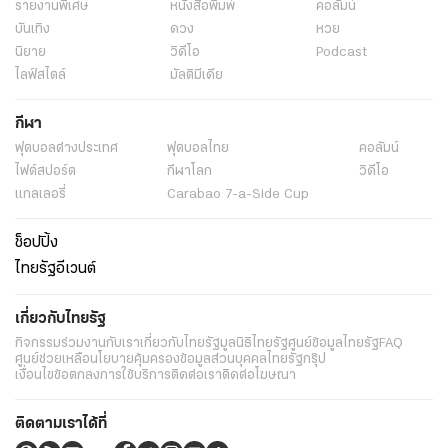
รายงานพิเศษ
หนังสือพิมพ์
คอลัมน์
บันเทิง
ดวง
หวย
นิยาย
วิดีโอ
Podcast
ไลฟ์สไตล์
มัลติมีเดีย
กีฬา
ฟุตบอลต่่างประเทศ
ฟุตบอลไทย
คอลัมน์
ไฟต์สปอร์ต
กีฬาโลก
วิดีโอ
แกลเลอรี่
Carabao 7-a-Side Cup
ช็อปปิ้ง
ไทยรัฐอีเวนต์
เกี่ยวกับไทยรัฐ
กิจกรรม
ร่วมงานกับเรา
เกี่ยวกับไทยรัฐ
มูลนิธิไทยรัฐ
ศูนย์ข้อมูลไทยรัฐ
FAQ
ศูนย์ช่วยเหลือ
นโยบายคุ้มครองข้อมูลส่วนบุคคลไทยรัฐกรุ๊ป
เงื่อนไขข้อตกลงการใช้บริการ
ติดต่อเรา
ติดต่อโฆษณา
ติดตามเราได้ที่