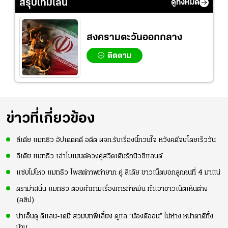
สรุปไทม์ไลน์
ดูทั้งหมด
สงครามตะวันออกกลาง
ติดตาม
ข่าวที่เกี่ยวข้อง
ลีเดีย แมทธิว อัปเดตคดี อดีต ผจก.รับเรื่องนี้กวนใจ หวังคดีจบโดยเร็ววัน
ลีเดีย แมทธิว เล่าโมเมนต์ควงคู่สวีตเติมรักนิวซีแลนด์
แซ่บไม่ไหว แมทธิว โพสต์ภาพท่ายาก คู่ ลีเดีย ชาวเน็ตบอกลูกคนที่ 4 มาแน่
ดราม่าสนั่น แมทธิว ตอบคำถามเรื่องการทำหมัน ทำเอาชาวเน็ตเห็นต่าง
(คลิป)
น่าเอ็นดู ดีแลน-เดมี่ สวมบทพี่เลี้ยง ดูแล “น้องดีออน” ไม่ห่าง หน้าตาดีทั้ง
บ้าน