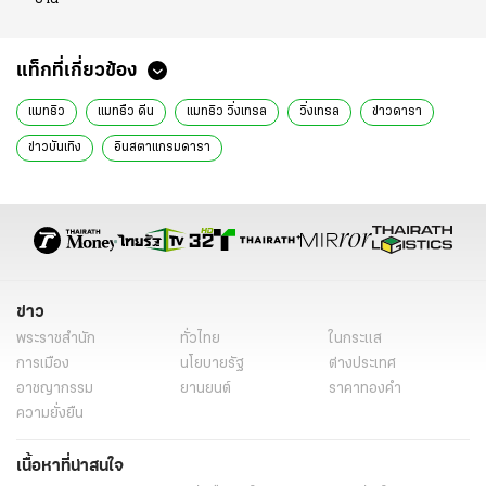
แท็กที่เกี่ยวข้อง
แมทธิว
แมทธืว ดีน
แมทธิว วิ่งเทรล
วิ่งเทรล
ข่าวดารา
ข่าวบันเทิง
อินสตาแกรมดารา
ข่าว
พระราชสำนัก
ทั่วไทย
ในกระแส
การเมือง
นโยบายรัฐ
ต่างประเทศ
อาชญากรรม
ยานยนต์
ราคาทองคำ
ความยั่งยืน
เนื้อหาที่น่าสนใจ