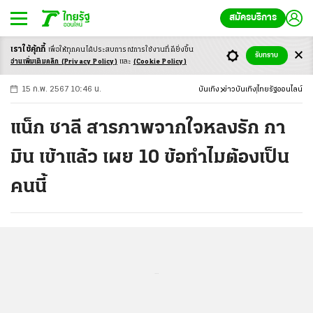
สมัครบริการ
เราใช้คุ้กกี้
เพื่อให้ทุกคนได้ประสบ
การณ์การใช้งานที่ดียิ่งขึ้น
+
ก
ก
-ก
รับทราบ
อ่านเพิ่มเติมคลิก
(Privacy Policy)
และ
(Cookie Policy)
15 ก.พ. 2567 10:46 น.
บันเทิง
ข่าวบันเทิง
ไทยรัฐออนไลน์
แน็ก ชาลี สารภาพจากใจหลงรัก กา
มิน เข้าแล้ว เผย 10 ข้อทำไมต้องเป็น
คนนี้
...