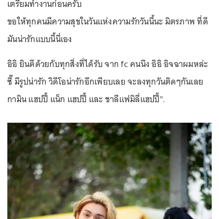
เตรียมทำงานก่อนครับ
ขอให้ทุกคนมีความสุขในวันแห่งความรักวันนี้นะ มิตรภาพ ที่ดี
มันน่ารักแบบนี้นี่เอง
อิอิ ยินดีด้วยกับทุกสิ่งที่ได้รับ จาก fc คนนึง อิอิ อิจฉาผมหล่ะ
ซี๊ มีรูปน่ารัก วิดีโอน่ารักอีกเพียบเลย จะลงทุกวันติดๆกันเลย
กามิน แฮปปี้ แน็ก แฮปปี้ และ ชาลีแฟมิลี่แฮปปี้".