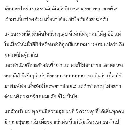
น้อยเท่าไหร่นะ เพราะมันมีหน้าที่การงาน ของพวกเขาจริงๆ
เข้ามาเกี่ยวข้องด้วย เพื่อนๆ ต้องเข้าใจกันด้วยนะครับ
แต่ของผมนี่สิ มันคือใจล้วนๆเลย ที่เล่นให้ทุกคนได้ดู อิอิ แต่
ในเมื่อมันไม่ใช่ซีรี่ย์หรือหนังที่ถูกเขียนบทมา 100% แปลว่า ถึง
ผมจะเป็นผู้กำกับ
และดำเนินเรื่องสร้างมันขึ้นมา แต่ ผมก็ไม่สามารถ เดาตอนจบ
ของมันได้จริงๆนิ เย่ๆ ดีจายยยยยยยยยย เอาเป็นว่า เดี๋ยวไว้
มาพิมพ์ต่อ เผื่อยังมีใครอยากอ่านนะ แต่ถ้ารำคาญ ไม่อยาก
อ่าน หรือจะเกลียดผมแล้ว ก็ไม่เป็นไร
แต่สำหรับผม ทุกคนมีความสุข ผมก็ มีความสุขที่ได้เห็นทุกคน
มีความสุขนะครับ เดี๋ยวมาเล่าต่อ นี่แค่เริ่มเรื่องเอง ขอตัวไป