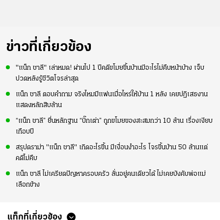
ข่าวที่เกี่ยวข้อง
"แน็ก ชาลี" เล่าหมด! ผ่านไป 1 ปีคดีขโมยขึ้นบ้านมีอะไรไม่คืบหน้าบ้าง เจ็บ
ปวดหลังรู้ชีวิตโจรล่าสุด
แน็ก ชาลี ตอบคำถาม จริงไหมมีแฟนเมื่อไหร่ให้บ้าน 1 หลัง เคยปฏิเสธงาน
แสดงหลักสิบล้าน
“แน็ก ชาลี” ยื่นหลักฐาน “บิ๊กเต่า” ถูกขโมยของสะสมกว่า 10 ล้าน เรื่องเงียบ
เกือบปี
สรุปดราม่า "แน็ก ชาลี" เกิดอะไรขึ้น มีเงื่อนงำอะไร โจรขึ้นบ้าน 50 ล้านแต่
คดีไม่คืบ
แน็ก ชาลี ไม่เครียดปัญหาครอบครัว ลั่นอยู่คนเดียวได้ ไม่เคยบังคับพ่อแม่
เลือกข้าง
แท็กที่เกี่ยวข้อง