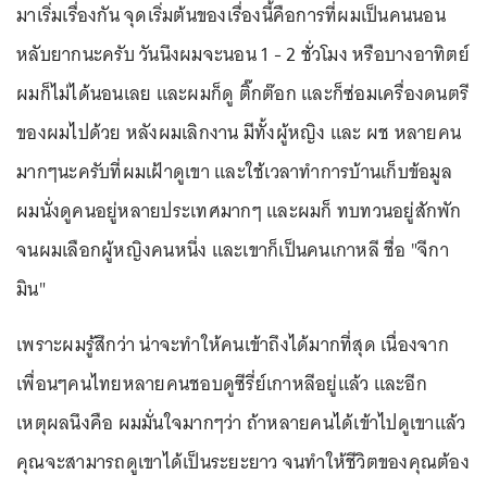
มาเริ่มเรื่องกัน จุดเริ่มต้นของเรื่องนี้คือการที่ผมเป็นคนนอน
หลับยากนะครับ วันนึงผมจะนอน 1 - 2 ชั่วโมง หรือบางอาทิตย์
ผมก็ไม่ได้นอนเลย และผมก็ดู ติ๊กต๊อก และก็ซ่อมเครื่องดนตรี
ของผมไปด้วย หลังผมเลิกงาน มีทั้งผู้หญิง และ ผช หลายคน
มากๆนะครับที่ผมเฝ้าดูเขา และใช้เวลาทำการบ้านเก็บข้อมูล
ผมนั่งดูคนอยู่หลายประเทศมากๆ และผมก็ ทบทวนอยู่สักพัก
จนผมเลือกผู้หญิงคนหนึ่ง และเขาก็เป็นคนเกาหลี ชื่อ "จีกา
มิน"
เพราะผมรู้สึกว่า น่าจะทำให้คนเข้าถึงได้มากที่สุด เนื่องจาก
เพื่อนๆคนไทยหลายคนชอบดูซีรี่ย์เกาหลีอยู่แล้ว และอีก
เหตุผลนึงคือ ผมมั่นใจมากๆว่า ถ้าหลายคนได้เข้าไปดูเขาแล้ว
คุณจะสามารถดูเขาได้เป็นระยะยาว จนทำให้ชีวิตของคุณต้อง