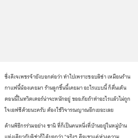
ซึ่งดีเจเพชรจ้ายังบอกต่อว่า ทำไปเพราะชอบลิซ่า เหมือนร้าน
กาแฟนี้น้องเคยมา ร้านลูกชิ้นนี้เคยมา อะไรแบบนี้ ก็ตื่นเต้น
ตอนนี้ในทวิตเตอร์น่าจะหนักอยู่ ขออภัยถ้าทำอะไรแล้วไม่ถูก
ใจเอฟซีด้วยนะครับ ต้องใช้วิจารณญาณอีกเยอะเลย
ด้านพิธีกรร่วมอย่าง ซานิ ที่ก็เป็นคนหนึ่งที่บ้านอยู่ในหมู่บ้าน
แห่งเดียวกับลิซ่าก็ได้บอกว่า "จริงๆ คือเขาแค่ห่วงความ