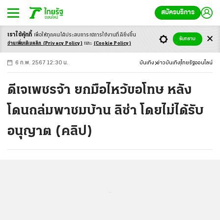
สมัครบริการ
เราใช้คุ้กกี้
เพื่อให้ทุกคนได้ประสบ
การณ์การใช้งานที่ดียิ่งขึ้น
+
ก
ก
-ก
รับทราบ
อ่านเพิ่มเติมคลิก
(Privacy Policy)
และ
(Cookie Policy)
6 ก.พ. 2567 12:30 น.
บันเทิง
ข่าวบันเทิง
ไทยรัฐออนไลน์
ดีเจเพชรจ้า ยกมือไหว้ขอโทษ หลัง
โดนถล่มพาชมบ้าน ลิซ่า โดยไม่ได้รับ
อนุญาต (คลิป)
...