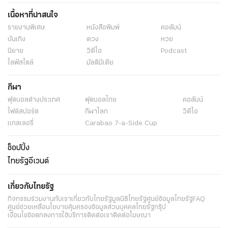
เนื้อหาที่น่าสนใจ
รายงานพิเศษ
หนังสือพิมพ์
คอลัมน์
บันเทิง
ดวง
หวย
นิยาย
วิดีโอ
Podcast
ไลฟ์สไตล์
มัลติมีเดีย
กีฬา
ฟุตบอลต่่างประเทศ
ฟุตบอลไทย
คอลัมน์
ไฟต์สปอร์ต
กีฬาโลก
วิดีโอ
แกลเลอรี่
Carabao 7-a-Side Cup
ช็อปปิ้ง
ไทยรัฐอีเวนต์
เกี่ยวกับไทยรัฐ
กิจกรรม
ร่วมงานกับเรา
เกี่ยวกับไทยรัฐ
มูลนิธิไทยรัฐ
ศูนย์ข้อมูลไทยรัฐ
FAQ
ศูนย์ช่วยเหลือ
นโยบายคุ้มครองข้อมูลส่วนบุคคลไทยรัฐกรุ๊ป
เงื่อนไขข้อตกลงการใช้บริการ
ติดต่อเรา
ติดต่อโฆษณา