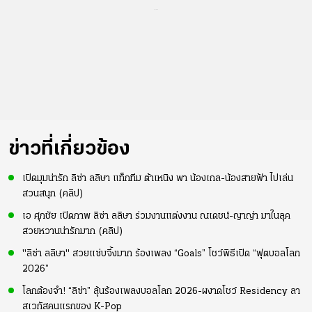
...
ข่าวที่เกี่ยวข้อง
เปิดมุมน่ารัก ลิซ่า ลลิษา แท็กทีม ต้าเหนิง พา น้องเกล-น้องสายฟ้า ไปเล่น
สวนสนุก (คลิป)
เอ ศุภชัย เปิดภาพ ลิซ่า ลลิษา ร่วมงานแต่งงาน ณเดชน์-ญาญ่า มาในลุค
สวยหวานน่ารักมาก (คลิป)
"ลิซ่า ลลิษา" สวยแซ่บจึ้งมาก ร้องเพลง “Goals” โชว์พิธีเปิด “ฟุตบอลโลก
2026”
โลกต้องจำ! “ลิซ่า” ลุ้นร้องเพลงบอลโลก 2026-ผงาดโชว์ Residency ลา
สเวกัสคนแรกของ K-Pop