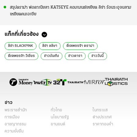
สรุปดราม่า พ่อดาเนียลา KATSEYE คอมเมนต์เหยียด ลิซ่า ร้อนระอุจนลาม
เหยียดคนเอเชีย
แท็กที่เกี่ยวข้อง
ลิซ่า BLACKPINK
ลิซ่า ลลิษา
ดีเจเพชรจ้า ดราม่า
ดีเจเพชรจ้า วิเชียร
ข่าวบันเทิง
ข่าวดารา
ข่าววันนี้
ดีเจเพชรจ้า ขอโทษ
ดารา
ข่าว
พระราชสำนัก
ทั่วไทย
ในกระแส
การเมือง
นโยบายรัฐ
ต่างประเทศ
อาชญากรรม
ยานยนต์
ราคาทองคำ
ความยั่งยืน