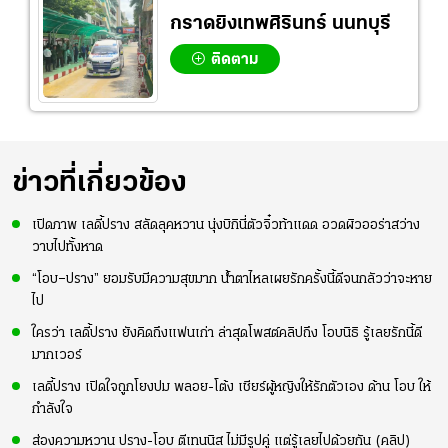
กราดยิงเทพศิรินทร์ นนทบุรี
ติดตาม
ข่าวที่เกี่ยวข้อง
เปิดภาพ เลดี้ปราง สลัดลุคหวาน นุ่งบิกินี่ตัวจิ๋วท้าแดด อวดผิวออร่าสว่าง
วาบไปทั้งหาด
“โอบ–ปราง” ยอมรับมีความสุขมาก น้ำตาไหลเผยรักครั้งนี้ดีจนกลัวว่าจะหาย
ไป
ใครว่า เลดี้ปราง ยังคิดถึงแฟนเก่า ล่าสุดโพสต์คลิปถึง โอบนิธิ รู้เลยรักนี้ดี
มากเวอร์
เลดี้ปราง เปิดใจถูกโยงปม พลอย-โต้ง เชียร์ผู้หญิงให้รักตัวเอง ด้าน โอบ ให้
กำลังใจ
ส่องความหวาน ปราง-โอบ ตีเทนนิส ไม่มีรูปคู่ แต่รู้เลยไปด้วยกัน (คลิป)