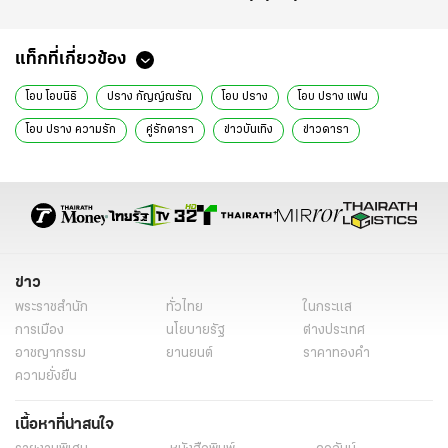
แท็กที่เกี่ยวข้อง
โอบ โอบนิธิ
ปราง กัญญ์ณรัณ
โอบ ปราง
โอบ ปราง แฟน
โอบ ปราง ความรัก
คู่รักดารา
ข่าวบันเทิง
ข่าวดารา
ข่าววันนี้
อินสตาแกรมดารา
ข่าว
พระราชสำนัก
ทั่วไทย
ในกระแส
การเมือง
นโยบายรัฐ
ต่างประเทศ
อาชญากรรม
ยานยนต์
ราคาทองคำ
ความยั่งยืน
เนื้อหาที่น่าสนใจ