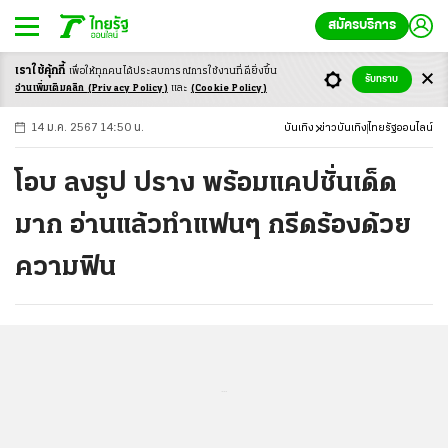
สมัครบริการ
เราใช้คุ้กกี้
เพื่อให้ทุกคนได้ประสบ
การณ์การใช้งานที่ดียิ่งขึ้น
+
ก
ก
-ก
รับทราบ
อ่านเพิ่มเติมคลิก
(Privacy Policy)
และ
(Cookie Policy)
14 ม.ค. 2567 14:50 น.
บันเทิง
ข่าวบันเทิง
ไทยรัฐออนไลน์
โอบ ลงรูป ปราง พร้อมแคปชั่นเด็ด
มาก อ่านแล้วทำแฟนๆ กรีดร้องด้วย
ความฟิน
...