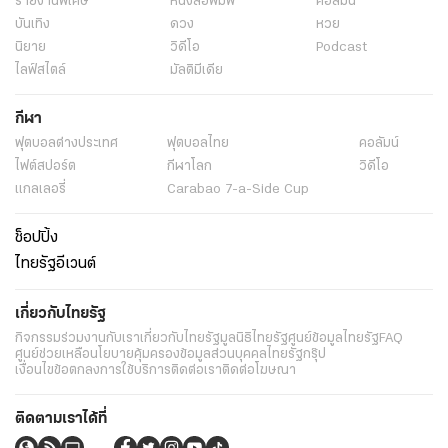
รายงานพิเศษ
หนังสือพิมพ์
คอลัมน์
บันเทิง
ดวง
หวย
นิยาย
วิดีโอ
Podcast
ไลฟ์สไตล์
มัลติมีเดีย
กีฬา
ฟุตบอลต่่างประเทศ
ฟุตบอลไทย
คอลัมน์
ไฟต์สปอร์ต
กีฬาโลก
วิดีโอ
แกลเลอรี่
Carabao 7-a-Side Cup
ช็อปปิ้ง
ไทยรัฐอีเวนต์
เกี่ยวกับไทยรัฐ
กิจกรรม
ร่วมงานกับเรา
เกี่ยวกับไทยรัฐ
มูลนิธิไทยรัฐ
ศูนย์ข้อมูลไทยรัฐ
FAQ
ศูนย์ช่วยเหลือ
นโยบายคุ้มครองข้อมูลส่วนบุคคลไทยรัฐกรุ๊ป
เงื่อนไขข้อตกลงการใช้บริการ
ติดต่อเรา
ติดต่อโฆษณา
ติดตามเราได้ที่