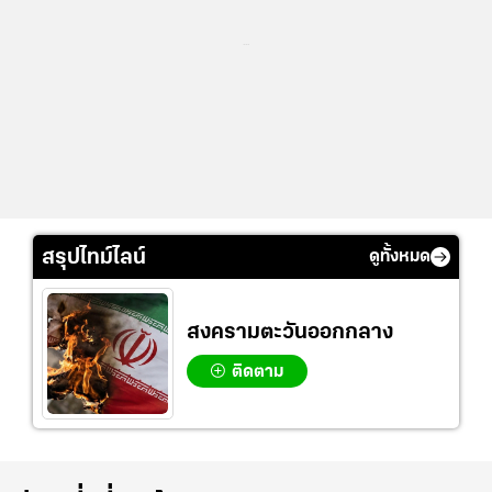
...
สรุปไทม์ไลน์
ดูทั้งหมด
สงครามตะวันออกกลาง
ติดตาม