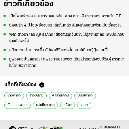
ข่าวที่เกี่ยวข้อง
เปิดโพสต์ล่าสุด เขต ธาราเขต หลัง เพลง ชนารดี ประกาศจบความรัก 7 ปี
ปิดจบรัก 4 ปี ไอยู-อีจงซอก เลิกกันแล้ว ต้นสังกัดคอนเฟิร์มเป็นเรื่องจริง
พิงกี้ สาวิกา เลิก ตุ้ย ธีรภัทร์ เสียงสั่นทุกวันนี้ยังไม่รู้สาเหตุเลิก เพิ่งประกอบ
ร่างตัวเองได้
สลัดคราบน้ำตา กระติ๊บ อัปเดตชีวิตอวดโมเมนต์เที่ยวญี่ปุ่นแฮปปี้
มูฟออนอย่างสตรอง! แพรว เพชรแพรว เดินหน้าต่อหลังจบชีวิตคู่ การหย่า
ไม่ได้แย่อย่างที่คิด
แท็กที่เกี่ยวข้อง
ข่าวดารา
ข่าวบันเทิง
ดาราเลิกกัน
ซุบซิบดารา
อักษรย่อดารา
แม่ภนิดา อายุ
ภนิดา
ดารา