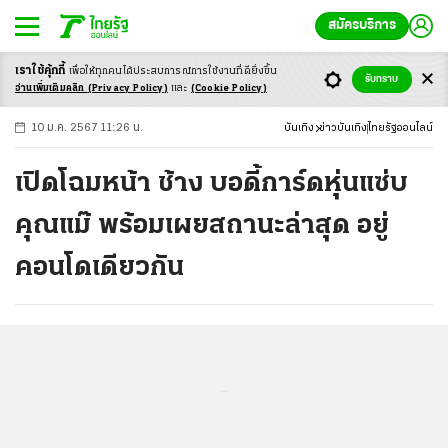
สมัครบริการ
เราใช้คุ้กกี้
เพื่อให้ทุกคนได้ประสบ
การณ์การใช้งานที่ดียิ่งขึ้น
+
ก
ก
-ก
รับทราบ
อ่านเพิ่มเติมคลิก
(Privacy Policy)
และ
(Cookie Policy)
10 ม.ค. 2567 11:26 น.
บันเทิง
ข่าวบันเทิง
ไทยรัฐออนไลน์
เปิดโฉมหน้า ช้าง บอดี้การ์ดหุ่นแซ่บ
คุณแม๊ พร้อมเผยสถานะล่าสุด อยู่
คอนโดเดียวกัน
...