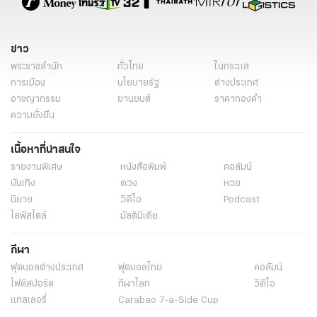
ข่าว
พระราชสำนัก
ทั่วไทย
ในกระแส
การเมือง
นโยบายรัฐ
ต่างประเทศ
อาชญากรรม
ยานยนต์
ราคาทองคำ
ความยั่งยืน
เนื้อหาที่น่าสนใจ
รายงานพิเศษ
หนังสือพิมพ์
คอลัมน์
บันเทิง
ดวง
หวย
นิยาย
วิดีโอ
Podcast
ไลฟ์สไตล์
มัลติมีเดีย
กีฬา
ฟุตบอลต่่างประเทศ
ฟุตบอลไทย
คอลัมน์
ไฟต์สปอร์ต
กีฬาโลก
วิดีโอ
แกลเลอรี่
Carabao 7-a-Side Cup