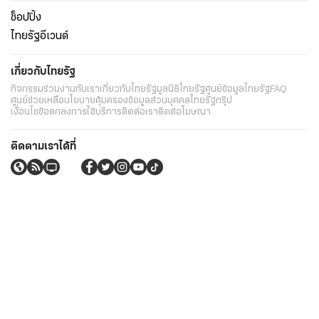
ช็อปปิ้ง
ไทยรัฐอีเวนต์
เกี่ยวกับไทยรัฐ
กิจกรรม
ร่วมงานกับเรา
เกี่ยวกับไทยรัฐ
มูลนิธิไทยรัฐ
ศูนย์ข้อมูลไทยรัฐ
FAQ
ศูนย์ช่วยเหลือ
นโยบายคุ้มครองข้อมูลส่วนบุคคลไทยรัฐกรุ๊ป
เงื่อนไขข้อตกลงการใช้บริการ
ติดต่อเรา
ติดต่อโฆษณา
ติดตามเราได้ที่
Application
My THAIRATH