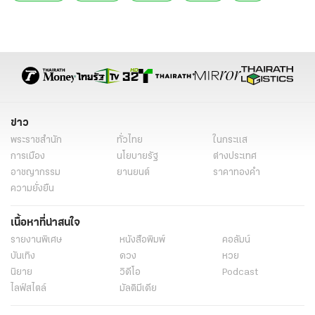
ข่าว
พระราชสำนัก
ทั่วไทย
ในกระแส
การเมือง
นโยบายรัฐ
ต่างประเทศ
อาชญากรรม
ยานยนต์
ราคาทองคำ
ความยั่งยืน
เนื้อหาที่น่าสนใจ
รายงานพิเศษ
หนังสือพิมพ์
คอลัมน์
บันเทิง
ดวง
หวย
นิยาย
วิดีโอ
Podcast
ไลฟ์สไตล์
มัลติมีเดีย