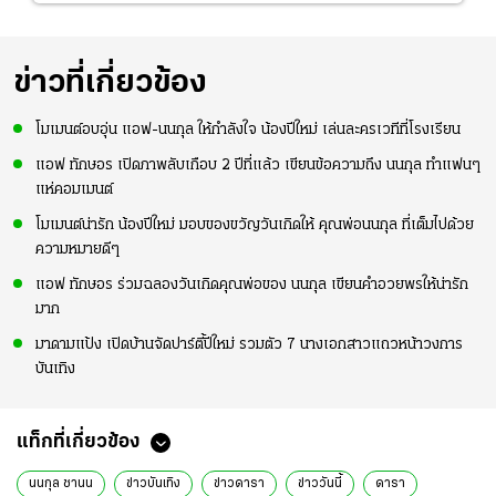
ข่าวที่เกี่ยวข้อง
โมเมนต์อบอุ่น แอฟ-นนกุล ให้กำลังใจ น้องปีใหม่ เล่นละครเวทีที่โรงเรียน
แอฟ ทักษอร เปิดภาพลับเกือบ 2 ปีที่แล้ว เขียนข้อความถึง นนกุล ทำแฟนๆ
แห่คอมเมนต์
โมเมนต์น่ารัก น้องปีใหม่ มอบของขวัญวันเกิดให้ คุณพ่อนนกุล ที่เต็มไปด้วย
ความหมายดีๆ
แอฟ ทักษอร ร่วมฉลองวันเกิดคุณพ่อของ นนกุล เขียนคำอวยพรให้น่ารัก
มาก
มาดามแป้ง เปิดบ้านจัดปาร์ตี้ปีใหม่ รวมตัว 7 นางเอกสาวแถวหน้าวงการ
บันเทิง
แท็กที่เกี่ยวข้อง
นนกุล ชานน
ข่าวบันเทิง
ข่าวดารา
ข่าววันนี้
ดารา