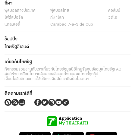
กีฬา
ฟุตบอลต่่างประเทศ
ฟุตบอลไทย
คอลัมน์
ไฟต์สปอร์ต
กีฬาโลก
วิดีโอ
แกลเลอรี่
Carabao 7-a-Side Cup
ช็อปปิ้ง
ไทยรัฐอีเวนต์
เกี่ยวกับไทยรัฐ
กิจกรรม
ร่วมงานกับเรา
เกี่ยวกับไทยรัฐ
มูลนิธิไทยรัฐ
ศูนย์ข้อมูลไทยรัฐ
FAQ
ศูนย์ช่วยเหลือ
นโยบายคุ้มครองข้อมูลส่วนบุคคลไทยรัฐกรุ๊ป
เงื่อนไขข้อตกลงการใช้บริการ
ติดต่อเรา
ติดต่อโฆษณา
ติดตามเราได้ที่
Application
My THAIRATH