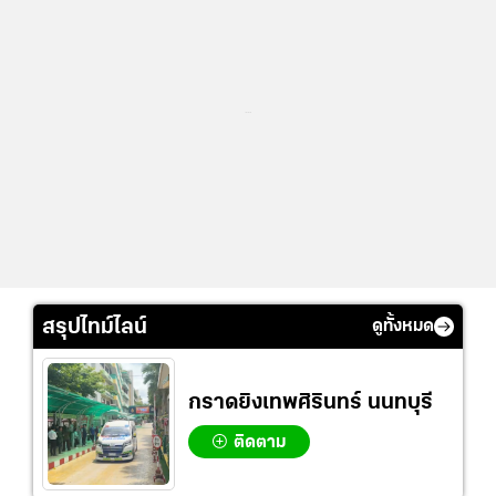
...
สรุปไทม์ไลน์
ดูทั้งหมด
กราดยิงเทพศิรินทร์ นนทบุรี
ติดตาม