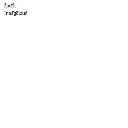
ช็อปปิ้ง
ไทยรัฐอีเวนต์
เกี่ยวกับไทยรัฐ
กิจกรรม
ร่วมงานกับเรา
เกี่ยวกับไทยรัฐ
มูลนิธิไทยรัฐ
ศูนย์ข้อมูลไทยรัฐ
FAQ
ศูนย์ช่วยเหลือ
นโยบายคุ้มครองข้อมูลส่วนบุคคลไทยรัฐกรุ๊ป
เงื่อนไขข้อตกลงการใช้บริการ
ติดต่อเรา
ติดต่อโฆษณา
ติดตามเราได้ที่
Application
My THAIRATH