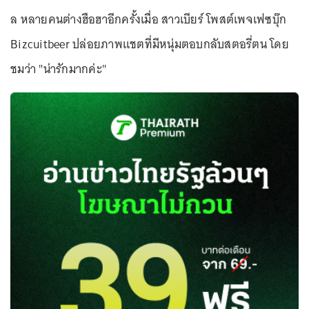
ล หลายคนต่างฮือฮาอีกครั้งเมื่อ สาวเบียร์ โพสต์เพจเฟซบุ๊ก
Bizcuitbeer ปล่อยภาพแชตที่มีหนุ่มตอบกลับสตอรี่ตน โดย
ชมว่า "น่ารักมากค่ะ"