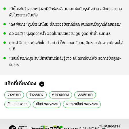
เอ๊ะใครกัน? ดาราหนุ่มสามีนักร้องดัง แอบแซ่บนักธุรกิจสาว อดีตภรรยาคน
ดังในวงการบันเทิง
“ดัง พันกร” ภูมิใจหน้าใหม่ เป็นเวอร์ชันที่ดีที่สุด ลั่นตัดสินใจถูกที่ศัลยกรรม
ดิว อริสรา นุ่งชุดว่ายน้ำ อวดโมเมนต์หวาน จูบ วู้ดดี้ ล่ำซำ ริมทะเล
กานต์ วิภากร ฟาดถึงใคร? อย่าทำให้ครอบครัวตนเสียหาย สันดาxเดิมจบได้
ซะที
แอนดี้ เขมพิมุก รีบไปท่าน้ำทันทีหลังรู้ข่าว เต้ ดราก้อนไฟว์ รอการชันสูตร-
รับร่าง
แท็กที่เกี่ยวข้อง
ข่าวดารา
ข่าวบันเทิง
ดาราเลิกกัน
ซุบซิบดารา
อักษรย่อดารา
เบียร์ the voice
ดราม่าเบียร์ the voice
เบียร์ เดอะวอยซ์
ดารา