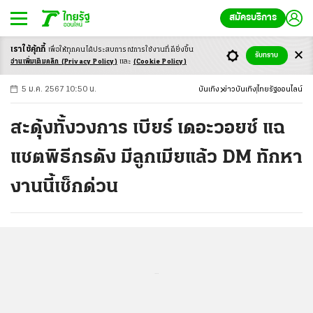
สมัครบริการ
เราใช้คุ้กกี้
เพื่อให้ทุกคนได้ประสบ
การณ์การใช้งานที่ดียิ่งขึ้น
+
ก
ก
-ก
รับทราบ
อ่านเพิ่มเติมคลิก
(Privacy Policy)
และ
(Cookie Policy)
5 ม.ค. 2567 10:50 น.
บันเทิง
ข่าวบันเทิง
ไทยรัฐออนไลน์
สะดุ้งทั้งวงการ เบียร์ เดอะวอยซ์ แฉ
แชตพิธีกรดัง มีลูกเมียแล้ว DM ทักหา
งานนี้เช็กด่วน
...