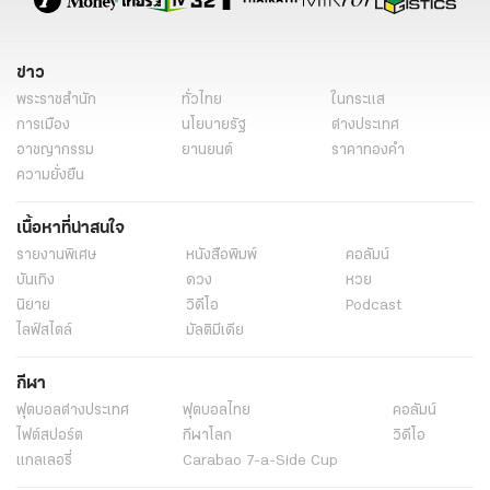
ข่าว
พระราชสำนัก
ทั่วไทย
ในกระแส
การเมือง
นโยบายรัฐ
ต่างประเทศ
อาชญากรรม
ยานยนต์
ราคาทองคำ
ความยั่งยืน
เนื้อหาที่น่าสนใจ
รายงานพิเศษ
หนังสือพิมพ์
คอลัมน์
บันเทิง
ดวง
หวย
นิยาย
วิดีโอ
Podcast
ไลฟ์สไตล์
มัลติมีเดีย
กีฬา
ฟุตบอลต่่างประเทศ
ฟุตบอลไทย
คอลัมน์
ไฟต์สปอร์ต
กีฬาโลก
วิดีโอ
แกลเลอรี่
Carabao 7-a-Side Cup