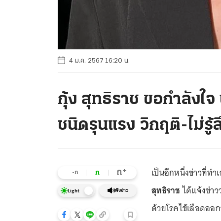
4 ม.ค. 2567 16:20 น.
กุ้ง สุทธิราช ขอกำลังใ
ชนิดรุนแรง วิกฤติ-ไม่รู้
เป็นอีกหนึ่งข่าวที่ท
+
ก
ก
-ก
สุทธิราช
ได้แจ้งข่าว
ฟังข่าว
Light
ด้วยโรคไข้เลือดออกช