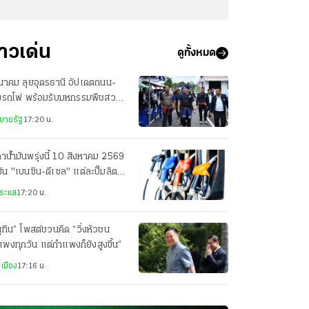
่าวเด่น
ดูทั้งหมด
นาคม ลุยอุดรธานี อัปเดตถนน-
งรถไฟ พร้อมรับมหกรรมพืชสวน
ก 2569
บายรัฐ
17:20 น.
าน้ำมันพรุ่งนี้ 10 สิงหาคม 2569
มัน "เบนซิน-ดีเซล" แต่ละปั๊มลิตร
ท่าไร
ระแส
17:20 น.
ุทิน” โพสต์ชวนคิด “วิ่งหัวชน
พงทุกวัน แต่กำแพงก็ยังสูงขึ้น”
เมือง
17:16 น.