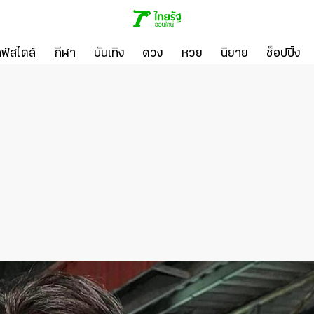
ลฟ์สไตล์
กีฬา
บันเทิง
ดวง
หวย
นิยาย
ช็อปปิ้ง