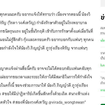
ุกคนนะครับ อยากแจ้งให้ทราบว่า เนื่องจากตอนนี้ น้องวิ
ข
งหิรัญ (วิรดา วงศ์เทวัญ) กำลังรักษาตัวอยู่ในโรงพยาบาล
คม
นิดรุนแรง อยู่ในขั้นวิกฤติ เข้ารับการรักษาตั้งแต่เมื่อวันที่
ทา
ังนอนไม่รู้สึกตัว กุ้งและครอบครัว อยากบอกกับแฟนๆ ทุกคน
โล
นโย
กำลังใจให้น้องวิ ภิญญ์วดี ภูวรุ่งเรืองหิรัญ จากแฟนๆ
ราค
น้ำ
ละเ
ในก
ออนุญาตแจ้งผ่านสื่อนี้ครับ อาจจะไม่ได้ตอบกลับแฟนคลับทุก
ะแม่อยากขอเวลาและระยะให้เราได้มีสมาธิในการให้กำลังใจ
“อน
กำแ
นครั้งนี้ ขอจงช่วยภาวนาให้ น้องวิ ภิญญ์วดี ภูวรุ่งเรือง
การ
 #ขอให้มีปาฏิหาริย์เกิดขึ้นสักครั้งด้วยเถิด #นางฟ้าแห่ง
สุดหัวใจ #สองพี่น้องวงศ์เทวัญ @virada_wongtewan”