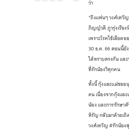
ว่า
“ถึงแฟนๆ วงศ์เทวัญท
ภิญญ์วดี ภูวรุ่งเรือ
เพราะโรคไข้เลือดออกช
30 ธ.ค. 66 ตอนนี้ย
ได้ทราบตรงกัน และขอ
ที่รักน้องวิทุกคน
ทั้งนี้ กุ้งและแม่ข
คน เนื่องจากกุ้งแล
น้อง และการรักษาตัวใ
หิรัญ กลับมาด้วยเถิด
วงศ์เทวัญ #รักน้อง