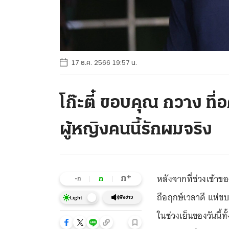
17 ธ.ค. 2566 19:57 น.
โก๊ะตี๋ ขอบคุณ กวาง ที่อ
ผู้หญิงคนนี้รักผมจริง
หลังจากที่ช่วงเช้าของ
+
ก
ก
-ก
ถือฤกษ์เวลาดี แห่ข
ฟังข่าว
Light
ในช่วงเย็นของวันนี้ท