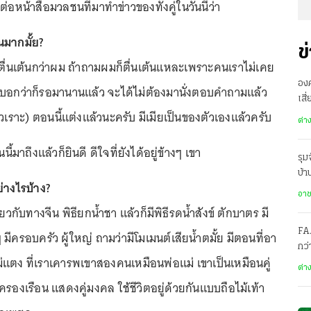
่อหน้าสื่อมวลชนที่มาทำข่าวของทั้งคู่ในวันนี้ว่า
้นมากมั้ย?
ข
สาวตื่นเต้นกว่าผม ถ้าถามผมก็ตื่นเต้นแหละเพราะคนเราไม่เคย
องค
างที่บอกว่าก็รอมานานแล้ว จะได้ไม่ต้องมานั่งตอบคำถามแล้ว
เสี
หัวเราะ) ตอนนี้แต่งแล้วนะครับ มีเมียเป็นของตัวเองแล้วครับ
ทะ
ต่า
นี้มาถึงแล้วก็ยินดี ดีใจที่ยังได้อยู่ข้างๆ เขา
รุม
บ้
ย่างไรบ้าง?
สะ
อา
เกี่ยวกับทางจีน พิธียกน้ำชา แล้วก็มีพิธีรดน้ำสังข์ ตักบาตร มี
FA
 มีครอบครัว ผู้ใหญ่ ถามว่ามีโมเมนต์เสียน้ำตมั้ย มีตอนที่อา
กว
่แตง ที่เราเคารพเขาสองคนเหมือนพ่อแม่ เขาเป็นเหมือนคู่
โคร
ต่า
วครองเรือน แสดงคู่มงคล ใช้ชีวิตอยู่ด้วยกันแบบถือไม้เท้า