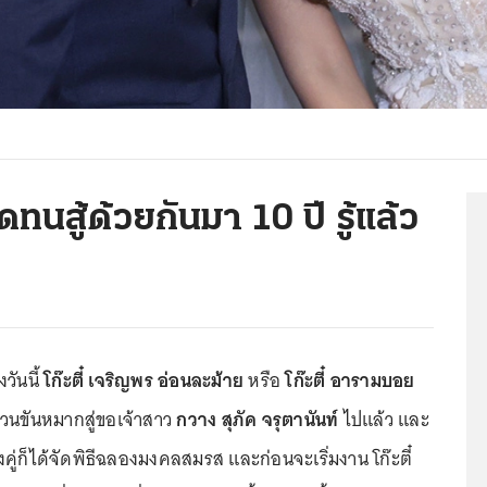
ดทนสู้ด้วยกันมา 10 ปี รู้แล้ว
วันนี้
โก๊ะตี๋ เจริญพร อ่อนละม้าย
หรือ
โก๊ะตี๋ อารามบอย
บวนขันหมากสู่ขอเจ้าสาว
กวาง สุภัค จรุตานันท์
ไปแล้ว และ
ั้งคู่ก็ได้จัดพิธีฉลองมงคลสมรส และก่อนจะเริ่มงาน โก๊ะตี๋