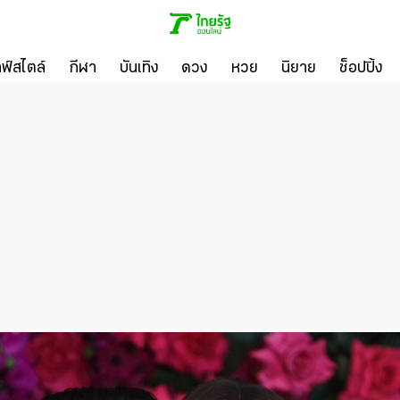
ลฟ์สไตล์
กีฬา
บันเทิง
ดวง
หวย
นิยาย
ช็อปปิ้ง