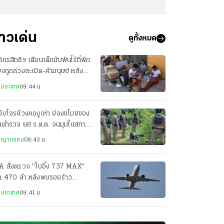
่าวเด่น
ดูทั้งหมด
์กรสิทธิฯ เตือนเด็กนับพันไร้ที่พัก
่ยงถูกล่วงละเมิด-ค้ามนุษย์ หลัง
ลักข้ามพรมแดนสเปน
งประเทศ
09:44 น.
จับโจรล้วงคองูเห่า ย่องขโมยของ
านตำรวจ ยศ ร.ต.ต. จนมุมในสภาพ
บักสะบอม
ชญากรรม
09:43 น.
A สั่งตรวจ "โบอิ้ง 737 MAX"
่า 470 ลำ หลังพบรอยร้าว
งสร้างเครื่องบิน
งประเทศ
09:41 น.