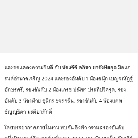
และขอแสดงความยินดี กับ
น้องจีจี อภิชา ยารังษีสกุล
มิสแก
รนด์อำนาจเจริญ 2024 และรองอันดับ 1 น้องสนุ๊ก เบญจณัฏฐ์
อักษรศรี, รองอันดับ 2 น้องเกรซ ปณิชา ประทีปวิศรุต, รอง
อันดับ 3 น้องฝ้าย ชุลีกร ขจรกลิ่น, รองอันดับ 4 น้องแคท
ชัญญธิดา มะติยาภักดิ์
โดยบรรยากาศภายในงาน พบกัน อิงฟ้า วราหะ รองอันดับ