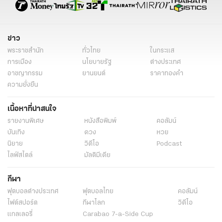
ข่าว
พระราชสำนัก
ทั่วไทย
ในกระแส
การเมือง
นโยบายรัฐ
ต่างประเทศ
อาชญากรรม
ยานยนต์
ราคาทองคำ
ความยั่งยืน
เนื้อหาที่น่าสนใจ
รายงานพิเศษ
หนังสือพิมพ์
คอลัมน์
บันเทิง
ดวง
หวย
นิยาย
วิดีโอ
Podcast
ไลฟ์สไตล์
มัลติมีเดีย
กีฬา
ฟุตบอลต่่างประเทศ
ฟุตบอลไทย
คอลัมน์
ไฟต์สปอร์ต
กีฬาโลก
วิดีโอ
แกลเลอรี่
Carabao 7-a-Side Cup