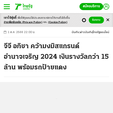
สมัครบริการ
เราใช้คุ้กกี้
เพื่อให้ทุกคนได้ประสบ
การณ์การใช้งานที่ดียิ่งขึ้น
+
ก
ก
-ก
รับทราบ
อ่านเพิ่มเติมคลิก
(Privacy Policy)
และ
(Cookie Policy)
1 ต.ค. 2566 22:00 น.
บันเทิง
ข่าวบันเทิง
ไทยรัฐออนไลน์
จีจี อภิชา คว้ามงมิสแกรนด์
อำนาจเจริญ 2024 เงินรางวัลกว่า 15
ล้าน พร้อมรถป้ายแดง
...