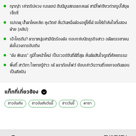
ญาญ่า เล่าทริปควง ณเดชน์ ฮันนีมูนสกอตแลนด์ สามีไฟเขียวถ่ายรูปใส่ชุด
เซ็กซี่
แม่เกตุ น้ำตาไหลเลิก ลุงวิทย์ ลั่นวันหนึ่งต้องอยู่ให้ได้ ขอให้กำลังใจทั้งสอง
ฝ่าย (คลิป)
เอ๊ะใครกัน? ดาราหนุ่มสามีนักร้องดัง แอบแซ่บนักธุรกิจสาว อดีตภรรยาคน
ดังในวงการบันเทิง
“ดัง พันกร” ภูมิใจหน้าใหม่ เป็นเวอร์ชันที่ดีที่สุด ลั่นตัดสินใจถูกที่ศัลยกรรม
พิ้งกี้ สาวิกา ใจหายรู้ข่าว เต้ ดราก้อนไฟว์ ย้อนเล่าวันวานที่เคยเจอกันตอน
เป็นศิลปิน
แท็กที่เกี่ยวข้อง
ข่าวบันเทิง
ข่าวบันเทิงวันนี้
ข่าววันนี้
ดารา