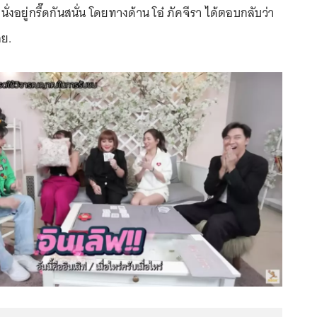
นั่งอยู่กรี๊ดกันสนั่น โดยทางด้าน โอ๋ ภัคจีรา ได้ตอบกลับว่า
ลย.