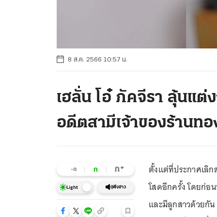
8 ส.ค. 2566 10:57 น.
เฮลั่น โอ๋ ภัคจีรา ลุ้นแต
อดีตสามีเจ้าของร้านทอ
ตั้งแต่ที่ประกาศเลิ
+
ก
ก
-ก
โสดอีกครั้ง โดยก่อน
ฟังข่าว
Light
และมีลูกสาวด้วยกัน 