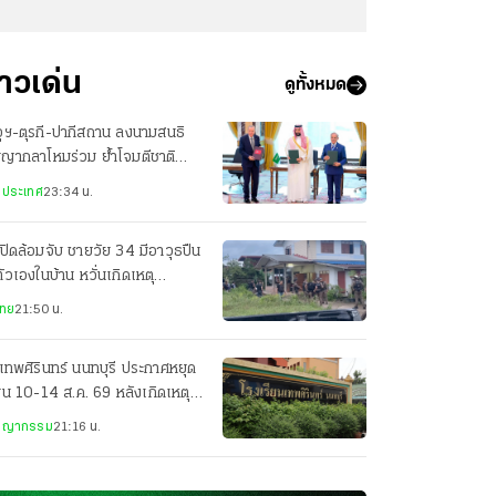
่าวเด่น
ดูทั้งหมด
ุฯ-ตุรกี-ปากีสถาน ลงนามสนธิ
ญญากลาโหมร่วม ย้ำโจมตีชาติ
ยวเท่ากับโจมตีทั้ง 3 ประเทศ
งประเทศ
23:34 น.
ปิดล้อมจับ ชายวัย 34 มีอาวุธปืน
ตัวเองในบ้าน หวั่นเกิดเหตุ
นตราย
ไทย
21:50 น.
เทพศิรินทร์ นนทบุรี ประกาศหยุด
ยน 10-14 ส.ค. 69 หลังเกิดเหตุก
ยิง
ชญากรรม
21:16 น.