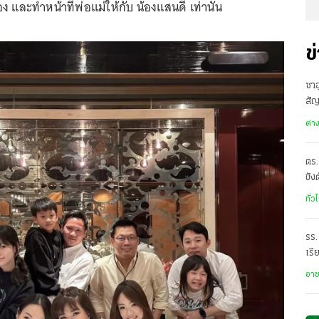
ง และทำหน้าที่พ่อแม่ให้กับ น้องแสนดี เท่านั้น
ข
ซาอ
สั
เดี
ต่า
ตร.
ขัง
อั
ทั่ว
รร.
เรี
ราด
อา