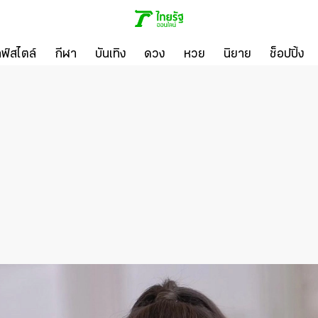
ลฟ์สไตล์
กีฬา
บันเทิง
ดวง
หวย
นิยาย
ช็อปปิ้ง