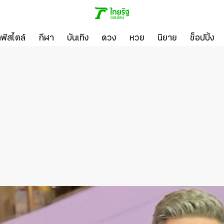
ลฟ์สไตล์
กีฬา
บันเทิง
ดวง
หวย
นิยาย
ช็อปปิ้ง