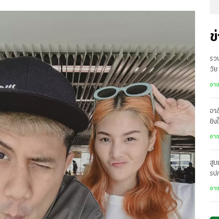
ข
รวบ
วัย
สอ
อา
อาล
ยิง
9
อา
สู
รปภ
ว่า
อา