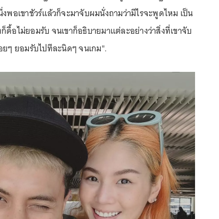
นึ่งพอเขาชัวร์แล้วก็จะมาจับผมนั่งถามว่ามีไรจะพูดไหม เป็น
ื้อไม่ยอมรับ จนเขาก็อธิบายมาแต่ละอย่างว่าสิ่งที่เขาจับ
ค่อยๆ ยอมรับไปทีละนิดๆ จนเกม".