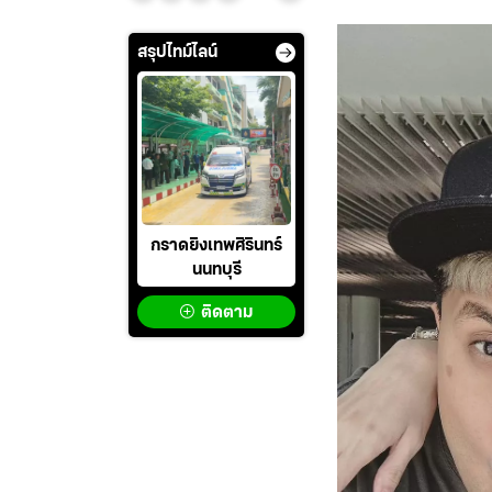
สรุปไทม์ไลน์
กราดยิงเทพศิรินทร์
นนทบุรี
ติดตาม