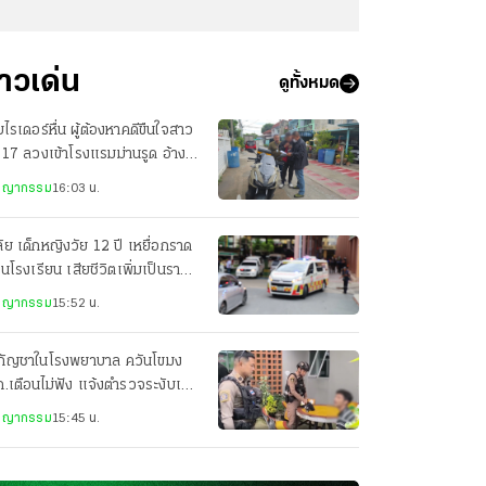
่าวเด่น
ดูทั้งหมด
ไรเดอร์หื่น ผู้ต้องหาคดีขืนใจสาว
 17 ลวงเข้าโรงแรมม่านรูด อ้าง
นวิชานวด
ชญากรรม
16:03 น.
ัย เด็กหญิงวัย 12 ปี เหยื่อกราด
ในโรงเรียน เสียชีวิตเพิ่มเป็นรายที่
ชญากรรม
15:52 น.
บกัญชาในโรงพยาบาล ควันโขมง
.เตือนไม่ฟัง แจ้งตำรวจระงับเหตุ
กล่าวตักเตือน
ชญากรรม
15:45 น.