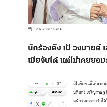
3 ก.ค. 2566 18:28 น.
นักร้องดัง เป้ วงมายด์ 
เมียจับได้ เเต่ไม่เคยยอม
เป็นอีกคนที่ได้ลงห
+
ก
ก
-ก
บดินทร์ เจริญราษฎร์ 
ฟังข่าว
Light
หนักจนภรรยาจับได้ใน