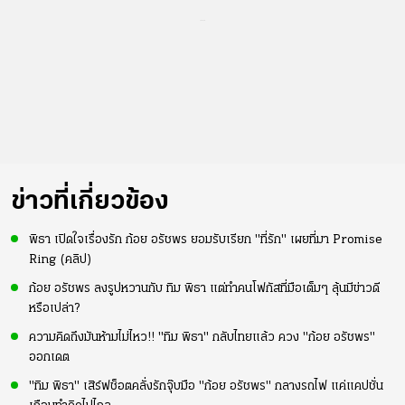
...
ข่าวที่เกี่ยวข้อง
พิธา เปิดใจเรื่องรัก ก้อย อรัชพร ยอมรับเรียก "ที่รัก" เผยที่มา Promise
Ring (คลิป)
ก้อย อรัชพร ลงรูปหวานกับ ทิม พิธา แต่ทำคนโฟกัสที่มือเต็มๆ ลุ้นมีข่าวดี
หรือเปล่า?
ความคิดถึงมันห้ามไม่ไหว!! "ทิม พิธา" กลับไทยแล้ว ควง "ก้อย อรัชพร"
ออกเดต
"ทิม พิธา" เสิร์ฟช็อตคลั่งรักจุ๊บมือ "ก้อย อรัชพร" กลางรถไฟ แค่แคปชั่น