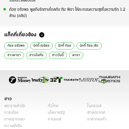
เกือบทำคิดไปไกล
ก้อย อรัชพร พูดถึงรักทางไกลกับ ทิม พิธา ให้คะแนนความสุขในความรัก 1.2
ล้าน (คลิป)
แท็กที่เกี่ยวข้อง
ก้อย อรัชพร
นิกกี้ ณฉัตร
นิกกี้ ก้อย
นิกกี้ ก้อย เลิก
ข่าวดารา
ข่าวบันเทิง
ข่าววันนี้
ดารา
ข่าว
พระราชสำนัก
ทั่วไทย
ในกระแส
การเมือง
นโยบายรัฐ
ต่างประเทศ
อาชญากรรม
ยานยนต์
ราคาทองคำ
ความยั่งยืน