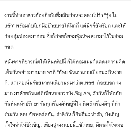
งานนี้ทำเอาสาวก้อยถึงกับยิ้มเขินก่อนจะตอบไปว่า "วุ้ย ไป
แล้ว" พร้อมกับโบกมือบ๊ายบายให้นิกกี้ แต่นิกกี้ยังเรียก และให้
ก้อยอุ้มน้องหมาก่อน ซึ่งก็ก้อยก็ยอมอุ้มน้องหมามาไว้ในอ้อม
กอด
หลังจากที่ชาวเน็ตได้เห็นคลิปนี้ ก็ได้คอมเมนต์แสดงความคิด
เห็นกันอย่างมากมาย อาทิ "ก้อย ฉันเอาแบบเปียกนะ กินง่าย
ดี, แต่เคยเห็นก้อยมาคนเดียวนะ มาเก็ตเพลส, ก้อยบอก งง
มาก มาด้วยกันแต่ตีเนียนบอกว่าบังเอิญเจอ, รักกันก็ให้อภัย
กันหันหน้าปรึกษากันทุกเรื่องมันอยู่ที่ใจ คิดถึงเรื่องดีๆ ที่ทำ
ร่วมกัน คอยซัพพอร์ตกัน, ถ้าดีกัน ก็ยินดีนะ น่ารัก, บังเอิญ
ตั้งใจทำให้บังเอิญ, เสียงสูงงงแบบนี้...ชัดเลย, มีคนตั้งใจเจอ