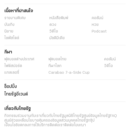
เนื้อหาที่น่าสนใจ
รายงานพิเศษ
หนังสือพิมพ์
คอลัมน์
บันเทิง
ดวง
หวย
นิยาย
วิดีโอ
Podcast
ไลฟ์สไตล์
มัลติมีเดีย
กีฬา
ฟุตบอลต่่างประเทศ
ฟุตบอลไทย
คอลัมน์
ไฟต์สปอร์ต
กีฬาโลก
วิดีโอ
แกลเลอรี่
Carabao 7-a-Side Cup
ช็อปปิ้ง
ไทยรัฐอีเวนต์
เกี่ยวกับไทยรัฐ
กิจกรรม
ร่วมงานกับเรา
เกี่ยวกับไทยรัฐ
มูลนิธิไทยรัฐ
ศูนย์ข้อมูลไทยรัฐ
FAQ
ศูนย์ช่วยเหลือ
นโยบายคุ้มครองข้อมูลส่วนบุคคลไทยรัฐกรุ๊ป
เงื่อนไขข้อตกลงการใช้บริการ
ติดต่อเรา
ติดต่อโฆษณา