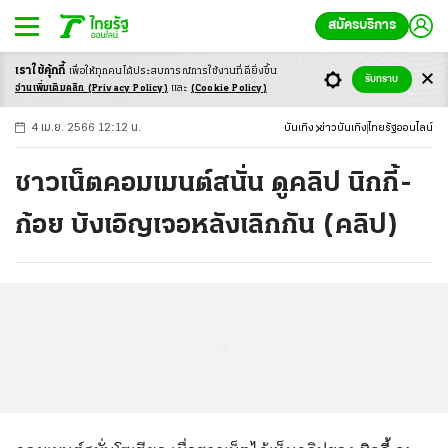
สมัครบริการ
เราใช้คุ้กกี้
เพื่อให้ทุกคนได้ประสบ
การณ์การใช้งานที่ดียิ่งขึ้น
+
ก
ก
-ก
รับทราบ
อ่านเพิ่มเติมคลิก
(Privacy Policy)
และ
(Cookie Policy)
4 เม.ย. 2566 12:12 น.
บันเทิง
ข่าวบันเทิง
ไทยรัฐออนไลน์
ชาวเน็ตคอมเมนต์สนั่น ดูคลิป นิกกี้-
ก้อย บังเอิญเจอหลังเลิกกัน (คลิป)
...