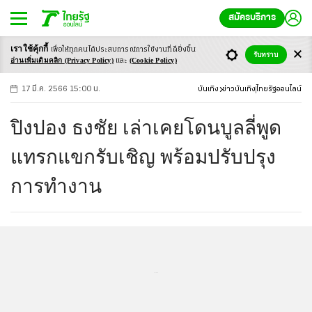
สมัครบริการ
เราใช้คุ้กกี้
เพื่อให้ทุกคนได้ประสบ
การณ์การใช้งานที่ดียิ่งขึ้น
+
ก
ก
-ก
รับทราบ
อ่านเพิ่มเติมคลิก
(Privacy Policy)
(Cookie Policy)
และ
17 มี.ค. 2566 15:00 น.
บันเทิง
ข่าวบันเทิง
ไทยรัฐออนไลน์
ปิงปอง ธงชัย เล่าเคยโดนบูลลี่พูด
แทรกแขกรับเชิญ พร้อมปรับปรุง
การทำงาน
...