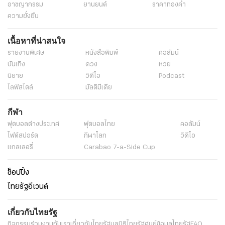
อาชญากรรม
ยานยนต์
ราคาทองคำ
ความยั่งยืน
เนื้อหาที่น่าสนใจ
รายงานพิเศษ
หนังสือพิมพ์
คอลัมน์
บันเทิง
ดวง
หวย
นิยาย
วิดีโอ
Podcast
ไลฟ์สไตล์
มัลติมีเดีย
กีฬา
ฟุตบอลต่่างประเทศ
ฟุตบอลไทย
คอลัมน์
ไฟต์สปอร์ต
กีฬาโลก
วิดีโอ
แกลเลอรี่
Carabao 7-a-Side Cup
ช็อปปิ้ง
ไทยรัฐอีเวนต์
เกี่ยวกับไทยรัฐ
กิจกรรม
ร่วมงานกับเรา
เกี่ยวกับไทยรัฐ
มูลนิธิไทยรัฐ
ศูนย์ข้อมูลไทยรัฐ
FAQ