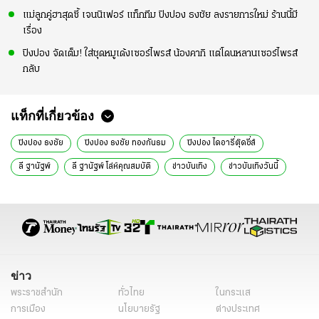
แม่ลูกคู่ฮาสุดซี้ เจนนิเฟอร์ แท็กทีม ปิงปอง ธงชัย ลงรายการใหม่ ร้านนี้มี
เรื่อง
ปิงปอง จัดเต็ม! ใส่ชุดหมูเด้งเซอร์ไพรส์ น้องคากิ แต่โดนหลานเซอร์ไพรส์
กลับ
แท็กที่เกี่ยวข้อง
ปิงปอง ธงชัย
ปิงปอง ธงชัย ทองกันธม
ปิงปอง ไดอารี่ตุ๊ดซี่ส์
ลี ฐานัฐพ์
ลี ฐานัฐพ์ โล่ห์คุณสมบัติ
ข่าวบันเทิง
ข่าวบันเทิงวันนี้
ข่าววันนี้
ดารา
ข่าว
พระราชสำนัก
ทั่วไทย
ในกระแส
การเมือง
นโยบายรัฐ
ต่างประเทศ