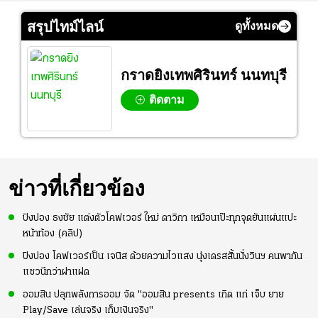
สรุปไทม์ไลน์
ดูทั้งหมด
กราดยิงเทพศิรินทร์ นนทบุรี
ติดตาม
ข่าวที่เกี่ยวข้อง
ปิงปอง ธงชัย แต่งตัวโคฟเวอร์ ใหม่ ดาวิกา เหมือนเป๊ะทุกจุดยันแผ่นแปะ
หน้าท้อง (คลิป)
ปิงปอง โคฟเวอร์เป็น เจนิส ด้วยความไวแสง นุ่งเดรสสั้นนั่งวินฯ คนพากัน
แซวนึกว่าฝาแฝด
ออมสิน ปลุกพลังการออม จัด "ออมสิน presents เกิด แก่ เจ็บ ยาย
Play/Save เล่นจริง เก็บเงินจริง"