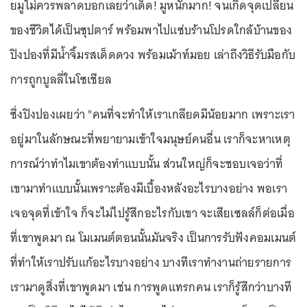
ยมูไม่ควรพลาดบอกเลยว่าเด็ด! มูหนักมาก! จนเกิดจุดเปลี่ยน
ของชีวิตได้เป็นซุปตาร์ พร้อมพาไปแซ่บร้านโปรดใกล้บ้านของ
ปิงปองที่มีน้ำจิ้มรสเด็ดดวง พร้อมเม้าท์มอย เล่าถึงวิธีรับมือกับ
การถูกบูลลี่ในโซเชียล
ซึ่งปิงปองเผยว่า "คนที่จะทำให้เราเกลียดมีน้อยมาก เพราะเรา
อยู่มาในลักษณะที่พยายามเข้าใจมนุษย์คนอื่น เราก็จะหาเหตุ
การณ์ว่าทำไมเขาต้องทำแบบนั้น ส่วนใหญ่ก็จะชอบเจอว่าที่
เขามาทำแบบนั้นเพราะต้องมีเบื้องหลังอะไรบางอย่าง พอเรา
เจอจุดที่เข้าใจ ก็จะไม่ไปรู้สึกอะไรกับเขา จะเสียเซลล์ก็ต่อเมื่อ
ที่เขาพูดมา ณ โมเมนต์ตอนนั้นมันจริง เป็นการรับฟังคอมเมนต์
ที่ทำให้เราปรับแก้อะไรบางอย่าง บางทีเราทำงานถ่ายรายการ
เรามาดูสิ่งที่เขาพูดมา เช่น การพูดแทรกคน เราก็รู้สึกว่าบางที