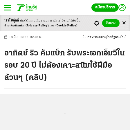
สมัครบริการ
เราใช้คุ้กกี้
เพื่อให้ทุกคนได้ประสบ
การณ์การใช้งานที่ดียิ่งขึ้น
+
ก
ก
-ก
รับทราบ
อ่านเพิ่มเติมคลิก
(Privacy Policy)
และ
(Cookie Policy)
14 มี.ค. 2566 16:48 น.
บันเทิง
ข่าวบันเทิง
ไทยรัฐออนไลน์
อาทิตย์ ริว คัมแบ็ก รับพระเอกเอ็มวีใน
รอบ 20 ปี ไม่ต้องเคาะสนิมใช้ฝีมือ
ล้วนๆ (คลิป)
...