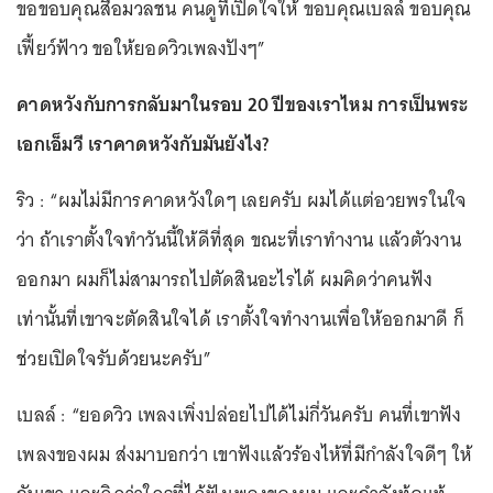
ขอขอบคุณสื่อมวลชน คนดูที่เปิดใจให้ ขอบคุณเบลล์ ขอบคุณ
เฟี้ยว์ฟ้าว ขอให้ยอดวิวเพลงปังๆ”
คาดหวังกับการกลับมาในรอบ 20 ปีของเราไหม การเป็นพระ
เอกเอ็มวี เราคาดหวังกับมันยังไง?
ริว : “ผมไม่มีการคาดหวังใดๆ เลยครับ ผมได้แต่อวยพรในใจ
ว่า ถ้าเราตั้งใจทำวันนี้ให้ดีที่สุด ขณะที่เราทำงาน แล้วตัวงาน
ออกมา ผมก็ไม่สามารถไปตัดสินอะไรได้ ผมคิดว่าคนฟัง
เท่านั้นที่เขาจะตัดสินใจได้ เราตั้งใจทำงานเพื่อให้ออกมาดี ก็
ช่วยเปิดใจรับด้วยนะครับ”
เบลล์ : “ยอดวิว เพลงเพิ่งปล่อยไปได้ไม่กี่วันครับ คนที่เขาฟัง
เพลงของผม ส่งมาบอกว่า เขาฟังแล้วร้องไห้ที่มีกำลังใจดีๆ ให้