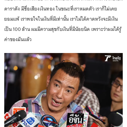
ดาราดัง มีชื่อเสียงเงินทอง ในขณะที่เราหมดตัว เราก็ไม่เคย
ยอมแพ้ เราพอใจในเงินที่มีเท่านั้น เราไม่ได้คาดหวังจะมีเงิน
เป็น 100 ล้าน ผมมีความสุขกับเงินที่มีน้อยนิด เพราะว่าผมได้รู้
ค่าของมันแล้ว