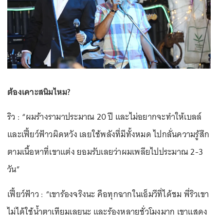
ต้องเคาะสนิมไหม?
ริว : “ผมร้างรามาประมาณ 20 ปี และไม่อยากจะทำให้เบลล์
และเฟี้ยว์ฟ้าวผิดหวัง เลยใช้พลังที่มีทั้งหมด ไปกลั่นความรู้สึก
ตามเนื้อหาที่เขาแต่ง ยอมรับเลยว่าผมเพลียไปประมาณ 2-3
วัน”
เฟี้ยว์ฟ้าว : “เขาร้องจริงนะ คือทุกฉากในเอ็มวีที่ได้ชม พี่ริวเขา
ไม่ได้ใช้น้ำตาเทียมเลยนะ และร้องหลายชั่วโมงมาก เขาแสดง