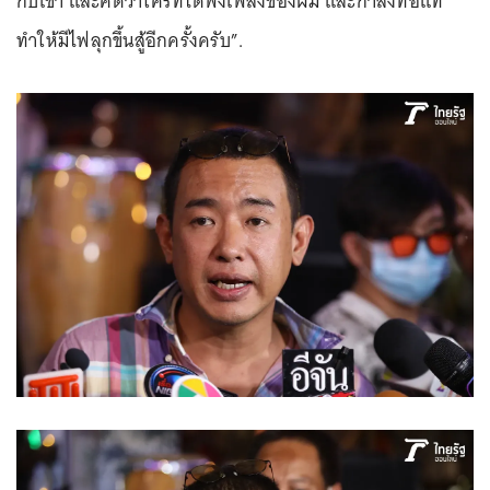
กับเขา และคิดว่าใครที่ได้ฟังเพลงของผม และกำลังท้อแท้
ทำให้มีไฟลุกขึ้นสู้อีกครั้งครับ”.