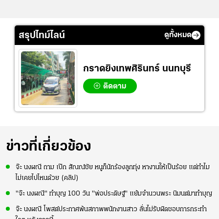
สรุปไทม์ไลน์
ดูทั้งหมด
กราดยิงเทพศิรินทร์ นนทบุรี
ติดตาม
ข่าวที่เกี่ยวข้อง
จ๊ะ นงผณี ถาม เป๊ก สัณณ์ชัย หนูก็นักร้องลูกทุ่ง หางานให้เป็นร้อย แต่ทำไม
ไม่เคยไปไหนด้วย (คลิป)
"จ๊ะ นงผณี" ทำบุญ 100 วัน "พ่อประดิษฐ์" แย้มจำนวนพระ นิมนต์มาทำบุญ
จ๊ะ นงผณี โพสต์ประกาศพ้นสภาพพนักงานสาว ลั่นไม่รับผิดชอบการกระทำ