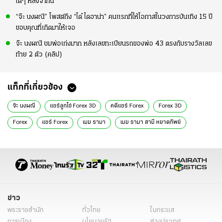
ใดๆ หลังจากนี้
“จ๊ะ นงผณี” โพสต์ถึง “ได๋ ไดอาน่า” คนแรกที่ให้โอกาสในวงการบันเทิง 15 ปี
ขอบคุณที่เกิดมาให้เจอ
จ๊ะ นงผณี ชมพ่อเก่งมาก หลังเลขทะเบียนรถของพ่อ 43 ตรงกับรางวัลเลข
ท้าย 2 ตัว (คลิป)
แท็กที่เกี่ยวข้อง
จ๊ะ นงผณี
แชร์ลูกโซ่ Forex 3D
คดีแชร์ Forex
Forex 3D
Forex
แชร์ Forex
เมฆ รามา
เมฆ รามา สามี หยาดทิพย์
หยาดทิพย์ สามี
หยาดทิพย์ ราชปาล
ข่าวดารา
ข่าวบันเทิง
ข่าววันนี้
ดารา
ข่าว
พระราชสำนัก
ทั่วไทย
ในกระแส
การเมือง
นโยบายรัฐ
ต่างประเทศ