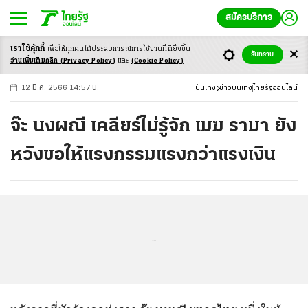
สมัครบริการ
เราใช้คุ้กกี้
เพื่อให้ทุกคนได้ประสบ
การณ์การใช้งานที่ดียิ่งขึ้น
+
ก
ก
-ก
รับทราบ
อ่านเพิ่มเติมคลิก
(Privacy Policy)
และ
(Cookie Policy)
12 มี.ค. 2566 14:57 น.
บันเทิง
ข่าวบันเทิง
ไทยรัฐออนไลน์
จ๊ะ นงผณี เคลียร์ไม่รู้จัก เมฆ รามา ยัง
หวังขอให้แรงกรรมแรงกว่าแรงเงิน
...