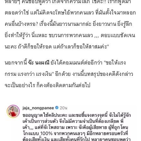
หลายๆ คนชอบพูดว่า เกิดจากความโลภ ใช่ค่ะ!! เราก็พูดมา
ตลอดว่าใช่ แต่ไม่คิดจะโทษไอ้พวกคนเลว ที่มันตั้งใจมาหลอก
คนอื่นบ้างหรอ? เรื่องนี้มันยาวนานมากล่ะ ยิ่งยาวนาน ยิ่งรู้ลึก
ยิ่งทำให้รู้ว่า นี่แหละ ขบวนการพวกคนเลว ,,, ตอบแบบชัดเจน
นะคะ ถ้าดีก็ขอให้รอด แต่ถ้าเลวก็ขอให้สาสมค่ะ"
นอกจากนี้
จ๊ะ นงผณี
ยังได้คอมเมนต์ต่ออีกว่า "ขอให้แรง
กรรม แรงกว่า แรงเงิน" อีกด้วย งานนี้บทสรุปของคดีดังกล่าว
จะเป็นอย่างไร ก็คงต้องติดตามกันต่อไป