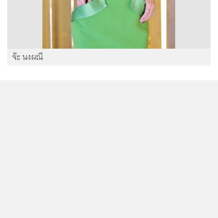
จ๊ะ นงผณี
...