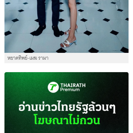
หยาดทิพย์-เมฆ รามา