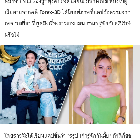
หลังจากที่นักร้องลูกทุ่งสาว
จ๊ะ นงผณี มหาดไทย
หนึ่งในผู้
เสียหายจากคดี
Forex-3D
ได้โพสต์ภาพที่แคปข้อความจาก
เพจ “เหยื่อ” ที่พูดถึงเรื่องราวของ
เมฆ รามา
รู้จักกับอภิรักษ์
หรือไม่
โดยสาวจ๊ะได้เขียนแคปชั่นว่า “สรุป เค้ารู้จักกันมั้ย? ถ้าดีก็ขอ