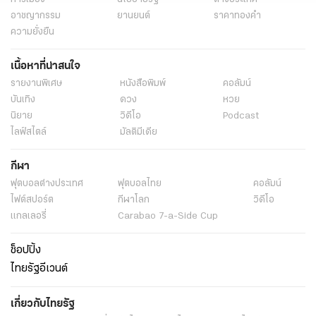
อาชญากรรม
ยานยนต์
ราคาทองคำ
ความยั่งยืน
เนื้อหาที่น่าสนใจ
รายงานพิเศษ
หนังสือพิมพ์
คอลัมน์
บันเทิง
ดวง
หวย
นิยาย
วิดีโอ
Podcast
ไลฟ์สไตล์
มัลติมีเดีย
กีฬา
ฟุตบอลต่่างประเทศ
ฟุตบอลไทย
คอลัมน์
ไฟต์สปอร์ต
กีฬาโลก
วิดีโอ
แกลเลอรี่
Carabao 7-a-Side Cup
ช็อปปิ้ง
ไทยรัฐอีเวนต์
เกี่ยวกับไทยรัฐ