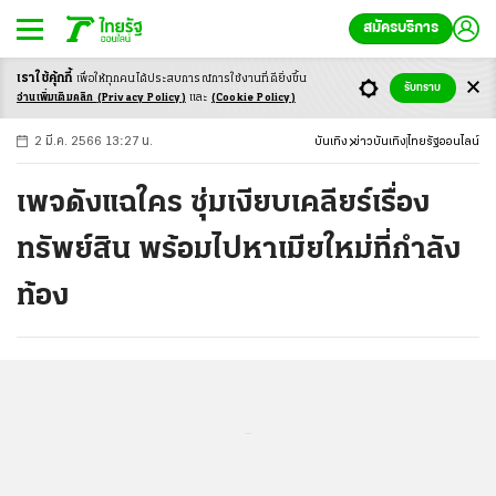
สมัครบริการ
เราใช้คุ้กกี้
เพื่อให้ทุกคนได้ประสบ
การณ์การใช้งานที่ดียิ่งขึ้น
+
ก
ก
-ก
รับทราบ
อ่านเพิ่มเติมคลิก
(Privacy Policy)
และ
(Cookie Policy)
2 มี.ค. 2566 13:27 น.
บันเทิง
ข่าวบันเทิง
ไทยรัฐออนไลน์
เพจดังแฉใคร ซุ่มเงียบเคลียร์เรื่อง
ทรัพย์สิน พร้อมไปหาเมียใหม่ที่กำลัง
ท้อง
...