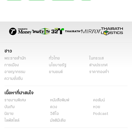
ข่าว
พระราชสำนัก
ทั่วไทย
ในกระแส
การเมือง
นโยบายรัฐ
ต่างประเทศ
อาชญากรรม
ยานยนต์
ราคาทองคำ
ความยั่งยืน
เนื้อหาที่น่าสนใจ
รายงานพิเศษ
หนังสือพิมพ์
คอลัมน์
บันเทิง
ดวง
หวย
นิยาย
วิดีโอ
Podcast
ไลฟ์สไตล์
มัลติมีเดีย