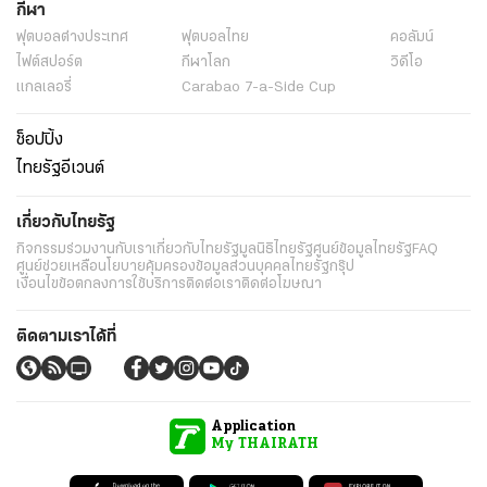
กีฬา
ฟุตบอลต่่างประเทศ
ฟุตบอลไทย
คอลัมน์
ไฟต์สปอร์ต
กีฬาโลก
วิดีโอ
แกลเลอรี่
Carabao 7-a-Side Cup
ช็อปปิ้ง
ไทยรัฐอีเวนต์
เกี่ยวกับไทยรัฐ
กิจกรรม
ร่วมงานกับเรา
เกี่ยวกับไทยรัฐ
มูลนิธิไทยรัฐ
ศูนย์ข้อมูลไทยรัฐ
FAQ
ศูนย์ช่วยเหลือ
นโยบายคุ้มครองข้อมูลส่วนบุคคลไทยรัฐกรุ๊ป
เงื่อนไขข้อตกลงการใช้บริการ
ติดต่อเรา
ติดต่อโฆษณา
ติดตามเราได้ที่
Application
My THAIRATH