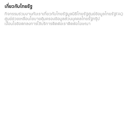
เกี่ยวกับไทยรัฐ
กิจกรรม
ร่วมงานกับเรา
เกี่ยวกับไทยรัฐ
มูลนิธิไทยรัฐ
ศูนย์ข้อมูลไทยรัฐ
FAQ
ศูนย์ช่วยเหลือ
นโยบายคุ้มครองข้อมูลส่วนบุคคลไทยรัฐกรุ๊ป
เงื่อนไขข้อตกลงการใช้บริการ
ติดต่อเรา
ติดต่อโฆษณา
ติดตามเราได้ที่
Application
My THAIRATH
วันเสาร์ที่ 8 สิงหาคม 2569 เวลา 22:24 น.