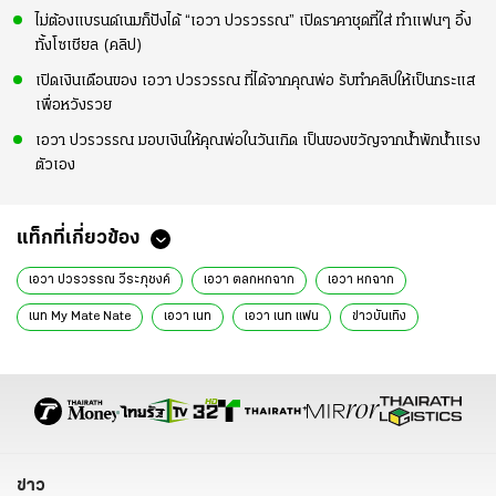
ไม่ต้องแบรนด์เนมก็ปังได้ “เอวา ปวรวรรณ” เปิดราคาชุดที่ใส่ ทำแฟนๆ อึ้ง
ทั้งโซเชียล (คลิป)
เปิดเงินเดือนของ เอวา ปวรวรรณ ที่ได้จากคุณพ่อ รับทำคลิปให้เป็นกระแส
เพื่อหวังรวย
เอวา ปวรวรรณ มอบเงินให้คุณพ่อในวันเกิด เป็นของขวัญจากน้ำพักน้ำแรง
ตัวเอง
แท็กที่เกี่ยวข้อง
เอวา ปวรวรรณ วีระภุชงค์
เอวา ตลกหกฉาก
เอวา หกฉาก
เนท My Mate Nate
เอวา เนท
เอวา เนท แฟน
ข่าวบันเทิง
ข่าวดารา
ข่าววันนี้
ดารา
ข่าว