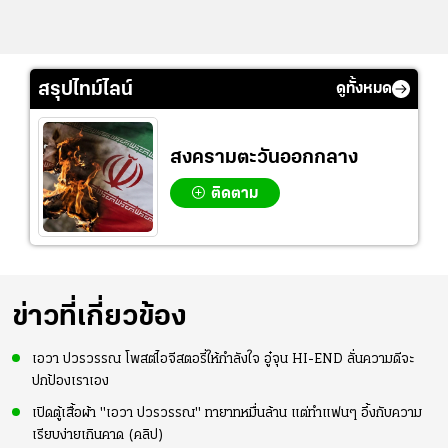
สรุปไทม์ไลน์
ดูทั้งหมด
สงครามตะวันออกกลาง
ติดตาม
ข่าวที่เกี่ยวข้อง
เอวา ปวรวรรณ โพสต์ไอจีสตอรี่ให้กำลังใจ อู๋จุน HI-END ลั่นความดีจะ
ปกป้องเราเอง
เปิดตู้เสื้อผ้า "เอวา ปวรวรรณ" ทายาทหมื่นล้าน แต่ทำแฟนๆ อึ้งกับความ
เรียบง่ายเกินคาด (คลิป)