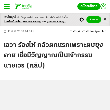
สมัครบริการ
เราใช้คุ้กกี้
เพื่อให้ทุกคนได้ประสบ
การณ์การใช้งานที่ดียิ่งขึ้น
+
ก
ก
-ก
รับทราบ
อ่านเพิ่มเติมคลิก
(Privacy Policy)
และ
(Cookie Policy)
11 ก.พ. 2566 14:14 น.
บันเทิง
ข่าวบันเทิง
ไทยรัฐออนไลน์
เอวา ร้องไห้ กลัวตกนรกเพราะตบยุง
ตาย เชื่อมีวิญญาณเป็นเจ้ากรรม
นายเวร (คลิป)
...