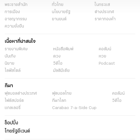
พระราชสำนัก
ทั่วไทย
ในกระแส
การเมือง
นโยบายรัฐ
ต่างประเทศ
อาชญากรรม
ยานยนต์
ราคาทองคำ
ความยั่งยืน
เนื้อหาที่น่าสนใจ
รายงานพิเศษ
หนังสือพิมพ์
คอลัมน์
บันเทิง
ดวง
หวย
นิยาย
วิดีโอ
Podcast
ไลฟ์สไตล์
มัลติมีเดีย
กีฬา
ฟุตบอลต่่างประเทศ
ฟุตบอลไทย
คอลัมน์
ไฟต์สปอร์ต
กีฬาโลก
วิดีโอ
แกลเลอรี่
Carabao 7-a-Side Cup
ช็อปปิ้ง
ไทยรัฐอีเวนต์