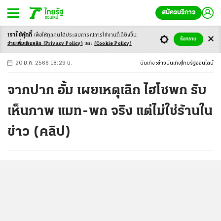
สมัครบริการ
เราใช้คุ้กกี้
เพื่อให้ทุกคนได้ประสบ
การณ์การใช้งานที่ดียิ่งขึ้น
+
ก
ก
-ก
รับทราบ
อ่านเพิ่มเติมคลิก
(Privacy Policy)
และ
(Cookie Policy)
20 ม.ค. 2566 18:29 น.
บันเทิง
ข่าวบันเทิง
ไทยรัฐออนไลน์
จากปาก อั้ม เผยเหตุเลิก ไฮโซพก รับ
เห็นภาพ แมท-พก จริง แต่ไม่ใช่ร้านใน
ข่าว (คลิป)
...