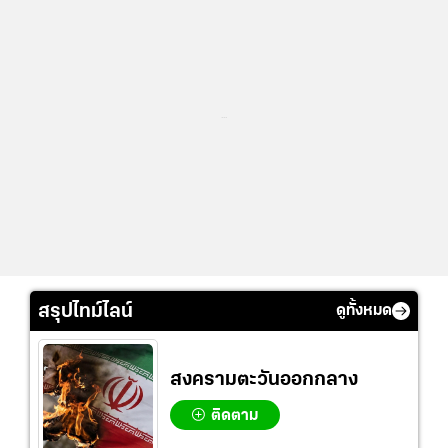
...
สรุปไทม์ไลน์
ดูทั้งหมด
สงครามตะวันออกกลาง
ติดตาม