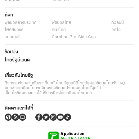
ไลฟ์สไตล์
มัลติมีเดีย
กีฬา
ฟุตบอลต่่างประเทศ
ฟุตบอลไทย
คอลัมน์
ไฟต์สปอร์ต
กีฬาโลก
วิดีโอ
แกลเลอรี่
Carabao 7-a-Side Cup
ช็อปปิ้ง
ไทยรัฐอีเวนต์
เกี่ยวกับไทยรัฐ
กิจกรรม
ร่วมงานกับเรา
เกี่ยวกับไทยรัฐ
มูลนิธิไทยรัฐ
ศูนย์ข้อมูลไทยรัฐ
FAQ
ศูนย์ช่วยเหลือ
นโยบายคุ้มครองข้อมูลส่วนบุคคลไทยรัฐกรุ๊ป
เงื่อนไขข้อตกลงการใช้บริการ
ติดต่อเรา
ติดต่อโฆษณา
ติดตามเราได้ที่
Application
My THAIRATH