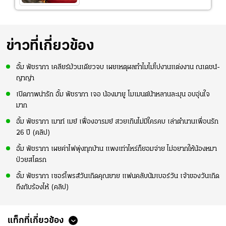
ข่าวที่เกี่ยวข้อง
อั้ม พัชราภา เคลียร์ม้วนเดียวจบ เผยเหตุผลทำไมไม่ไปงานแต่งงาน ณเดชน์-
ญาญ่า
เปิดภาพน่ารัก อั้ม พัชราภา เจอ น้องมายู โมเมนต์น้าหลานละมุน อบอุ่นใจ
มาก
อั้ม พัชราภา เมาท์ เมย์ เฟื่องอารมย์ สวยเกินไม่มีใครคบ เล่าตำนานเพื่อนรัก
26 ปี (คลิป)
อั้ม พัชราภา เผยค่าไฟพุ่งทุกบ้าน แพงเท่าไหร่ก็ยอมจ่าย ไม่อยากให้น้องหมา
ป่วยสโตรก
อั้ม พัชราภา เซอร์ไพรส์วันเกิดคุณยาย แฟนคลับนัมเบอร์วัน เจ้าของวันเกิด
ถึงกับร้องไห้ (คลิป)
แท็กที่เกี่ยวข้อง