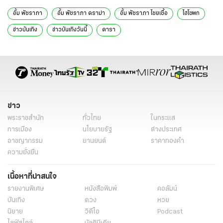
อั้ม พัชราภา
อั้ม พัชราภา ดราม่า
อั้ม พัชราภา ไชยเชื้อ
ไฮโซพก
ข่าวบันเทิง
ข่าวบันเทิงวันนี้
ดารา
ข่าว
พระราชสำนัก
ทั่วไทย
ในกระแส
การเมือง
นโยบายรัฐ
ต่างประเทศ
อาชญากรรม
ยานยนต์
ราคาทองคำ
ความยั่งยืน
เนื้อหาที่น่าสนใจ
รายงานพิเศษ
หนังสือพิมพ์
คอลัมน์
บันเทิง
ดวง
หวย
นิยาย
วิดีโอ
Podcast