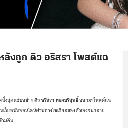
 หลังถูก ดิว อริสรา โพสต์แฉ
หนึ่งสุดแซ่บอย่าง
ดิว อริสรา ทองบริสุทธิ์
ออกมาโพสต์แฉ
วพันเว็บพนันออนไลน์ผ่านทางโซเชียลของตัวเองจนกลาย
ข้ามคืน