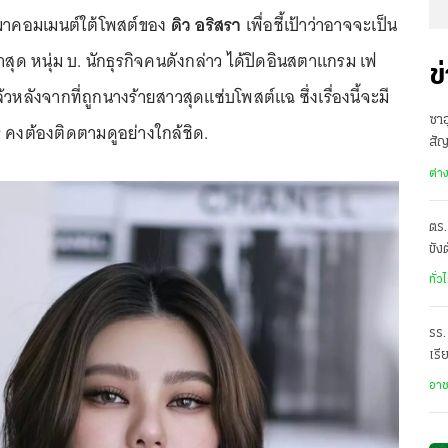
้ามาคอมเมนต์ใต้โพสต์ของ
ดิว อริสรา
เพื่อชี้เป้าว่าอาจจะเป็น
่าสุด หนุ่ม บ. นักธุรกิจคนดังกล่าว ได้ปิดอินสตาแกรม เฟ
ข
วหลังจากที่ถูกนางร้ายสาวสุดแซ่บโพสต์แฉ ซึ่งเรื่องนี้จะมี
ซาอ
 คงต้องติดตามดูอย่างใกล้ชิด.
สั
เดี
ต่า
ตร.
ขัง
อั
ทั่ว
รร.
เรี
ราด
อา