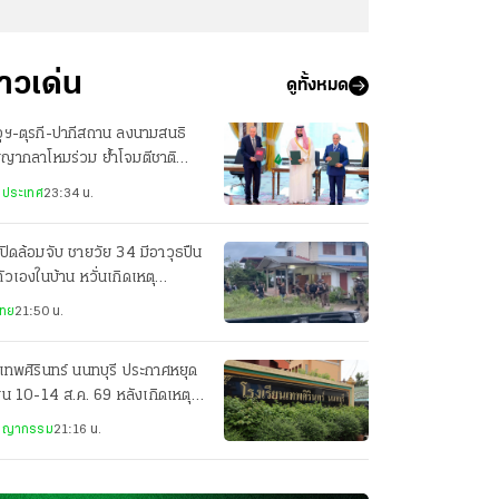
่าวเด่น
ดูทั้งหมด
ุฯ-ตุรกี-ปากีสถาน ลงนามสนธิ
ญญากลาโหมร่วม ย้ำโจมตีชาติ
ยวเท่ากับโจมตีทั้ง 3 ประเทศ
งประเทศ
23:34 น.
ปิดล้อมจับ ชายวัย 34 มีอาวุธปืน
ตัวเองในบ้าน หวั่นเกิดเหตุ
นตราย
ไทย
21:50 น.
เทพศิรินทร์ นนทบุรี ประกาศหยุด
ยน 10-14 ส.ค. 69 หลังเกิดเหตุก
ยิง
ชญากรรม
21:16 น.