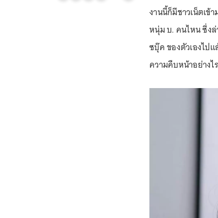
งานนี้ก็มีชาวเน็ตเข
หนุ่ม บ. คนไหน ซึ่งล
ซบุ๊ค ของตัวเองไปแล้
ความคืบหน้าอย่างไร