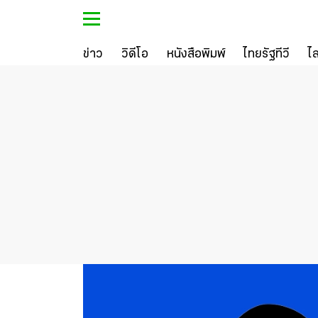
ข่าว
วิดีโอ
หนังสือพิมพ์
ไทยรัฐทีวี
ไ