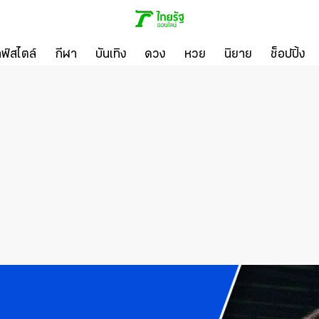
ลฟ์สไตล์
กีฬา
บันเทิง
ดวง
หวย
นิยาย
ช็อปปิ้ง