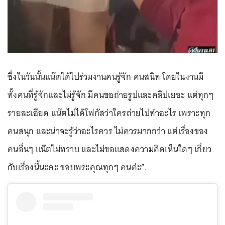
ซึ่งในวันนั้นแน๊ตได้ไปร่วมงานคนรู้จัก คนสนิท โดยในงานมี
ทั้งคนที่รู้จักและไม่รู้จัก มีคนขอถ่ายรูปและคลิปเยอะ แต่ทุกๆ
รายละเอียด แน๊ตไม่ได้โฟกัสว่าใครถ่ายไปทำอะไร เพราะทุก
คนสนุก และน่าจะรู้ว่าอะไรควร ไม่ควรมากกว่า แต่เรื่องของ
คนอื่นๆ แน๊ตไม่ทราบ และไม่ขอแสดงความคิดเห็นใดๆ เกี่ยว
กับเรื่องนี้นะคะ ขอบพระคุณทุกๆ คนค่ะ”.