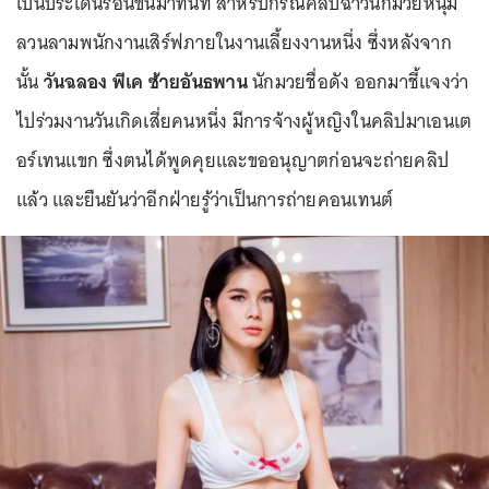
เป็นประเด็นร้อนขึ้นมาทันที สำหรับกรณีคลิปฉาวนักมวยหนุ่ม
ลวนลามพนักงานเสิร์ฟภายในงานเลี้ยงงานหนึ่ง ซึ่งหลังจาก
นั้น
วันฉลอง พีเค ซ้ายอันธพาน
นักมวยชื่อดัง ออกมาชี้แจงว่า
ไปร่วมงานวันเกิดเสี่ยคนหนึ่ง มีการจ้างผู้หญิงในคลิปมาเอนเต
อร์เทนแขก ซึ่งตนได้พูดคุยและขออนุญาตก่อนจะถ่ายคลิป
แล้ว และยืนยันว่าอีกฝ่ายรู้ว่าเป็นการถ่ายคอนเทนต์