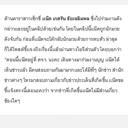
ด้านดาราสาวเซ็กซี่
แน๊ต เกศริน ชัยเฉลิมพล
ซึ่งไปร่วมงานดัง
กล่าวและอยู่ในคลิปด้วยเช่นกัน โดยในคลิปนี้แน๊ตถูกนักมวย
ดังจับก้น ก่อนที่แน๊ตจะโต้กลับนักมวยด้วยการตบหัว ล่าสุด
ก็ได้โพสต์ชี้แจงถึงเรื่องนี้แล้วผ่านทางไอจีส่วนตัว โดยบอกว่า
“ตอนนี้แน๊ตอยู่ที่ ตจว. นะคะ เดินทางมาร่วมงานบุญ แน๊ตได้
เห็นข่าวแล้ว มีคนสอบถามกันมามากและได้มีพี่ๆ นักข่าว สำนัก
ข่าวต่างๆ โทรมาสอบถามเกี่ยวกับข่าวประเด็นที่เกิดขึ้น แน๊ตขอ
ชี้แจ้งตรงนี้เลยนะคะว่า จากข่าวที่เกิดขึ้นแน๊ตไม่มีส่วนเกี่ยว
ข้องใดๆ
...