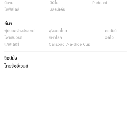
นิยาย
วิดีโอ
Podcast
ไลฟ์สไตล์
มัลติมีเดีย
กีฬา
ฟุตบอลต่่างประเทศ
ฟุตบอลไทย
คอลัมน์
ไฟต์สปอร์ต
กีฬาโลก
วิดีโอ
แกลเลอรี่
Carabao 7-a-Side Cup
ช็อปปิ้ง
ไทยรัฐอีเวนต์
เกี่ยวกับไทยรัฐ
กิจกรรม
ร่วมงานกับเรา
เกี่ยวกับไทยรัฐ
มูลนิธิไทยรัฐ
ศูนย์ข้อมูลไทยรัฐ
FAQ
ศูนย์ช่วยเหลือ
นโยบายคุ้มครองข้อมูลส่วนบุคคลไทยรัฐกรุ๊ป
เงื่อนไขข้อตกลงการใช้บริการ
ติดต่อเรา
ติดต่อโฆษณา
ติดตามเราได้ที่