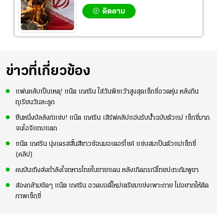
ติดตาม
ข่าวที่เกี่ยวข้อง
แฟนคลับเป็นเหตุ! แน๊ต เกศริน ใส่วันพีซเว้าสูงสุดเซ็กซี่อวดหุ่น หลังกิน
ทุเรียนวันละลูก
ยืนหนึ่งบัลลังก์แซ่บ! แน๊ต เกศริน เสิร์ฟคลิปแอ่นรับน้ำฉบับตัวแม่ เซ็กซี่มาก
จนไอจีแทบแตก
แน๊ต เกศริน นุ่งเดรสสั้นสีขาวซ้อนมอเตอร์ไซค์ แซ่บสมเป็นตัวแม่เซ็กซี่
(คลิป)
คนบันเทิงส่งกำลังใจทหารไทยในชายแดน หลังเกิดกรณีไทยปะทะกัมพูชา
ส่องกล้ามชัดๆ แน๊ต เกศริน อวดบอดี้ใหม่เตรียมแข่งเพาะกาย ไม่อยากให้ติด
ภาพเซ็กซี่