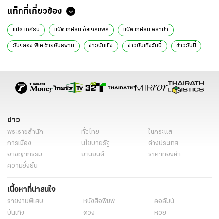
แท็กที่เกี่ยวข้อง
แน๊ต เกศริน
แน๊ต เกศริน ชัยเฉลิมพล
แน๊ต เกศริน ดราม่า
วันฉลอง พีเค ซ้ายอันธพาน
ข่าวบันเทิง
ข่าวบันเทิงวันนี้
ข่าววันนี้
อินสตาแกรมดารา
ข่าว
พระราชสำนัก
ทั่วไทย
ในกระแส
การเมือง
นโยบายรัฐ
ต่างประเทศ
อาชญากรรม
ยานยนต์
ราคาทองคำ
ความยั่งยืน
เนื้อหาที่น่าสนใจ
รายงานพิเศษ
หนังสือพิมพ์
คอลัมน์
บันเทิง
ดวง
หวย