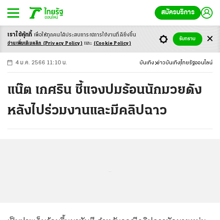
สมัครบริการ
เราใช้คุ้กกี้
เพื่อให้ทุกคนได้ประสบ
การณ์การใช้งานที่ดียิ่งขึ้น
+
ก
ก
-ก
รับทราบ
อ่านเพิ่มเติมคลิก
(Privacy Policy)
และ
(Cookie Policy)
4 ม.ค. 2566 11:10 น.
บันเทิง
ข่าวบันเทิง
ไทยรัฐออนไลน์
แน๊ต เกศริน ชี้แจงปมร้อนนักมวยดัง
หลังไปร่วมงานและมีคลิปฉาว
...