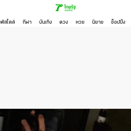
ลฟ์สไตล์
กีฬา
บันเทิง
ดวง
หวย
นิยาย
ช็อปปิ้ง