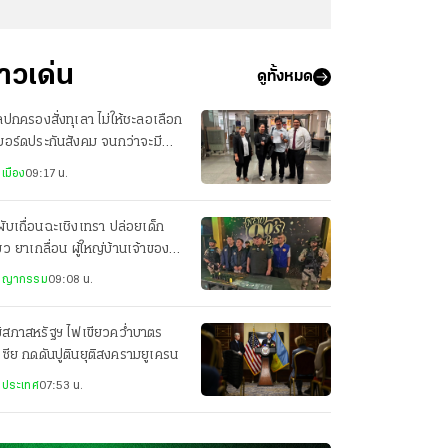
่าวเด่น
ดูทั้งหมด
ปกครองสั่งทุเลา ไม่ให้ชะลอเลือก
งบอร์ดประกันสังคม จนกว่าจะมีคำ
ากษา หรือคำสั่งอื่น
เมือง
09:17 น.
ผับเถื่อนฉะเชิงเทรา ปล่อยเด็ก
่ยว ยาเกลื่อน ผู้ใหญ่บ้านเจ้าของ-
ราชการหุ้นส่วน
ชญากรรม
09:08 น.
ิสภาสหรัฐฯ ไฟเขียวคว่ำบาตร
เซีย กดดันปูตินยุติสงครามยูเครน
งประเทศ
07:53 น.