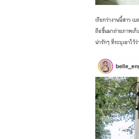
เรียกว่างานนี้สาว เบ
ถือขึ้นมาถ่ายภาพเก็
น่ารักๆ ที่ระบุเอาไว้