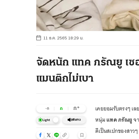
11 ธ.ค. 2565 18:29 น.
จัดหนัก แทค ภรัณยู เซ
แมนติกไม่เบา
เคยยอมรับตรงๆ เลยว่
+
ก
ก
-ก
หนุ่ม
แทค ภรัณยู
จา
ฟังข่าว
Light
ดีเป็นสเปกของสาวๆ 