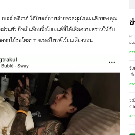
 เบลล์ อดิราภ์ ได้โพสต์ภาพถ่ายอวดมุมโรแมนติกของคุณ
ข
่วนตัว ถือเป็นอีกหนึ่งโมเมนต์ที่ได้เติมความหวานให้กับ
ศาล
เอาดอกไม้ช่อโตมาวางเซอร์ไพรส์ไว้บนเตียงนอน
ตั้
พิพ
การ
จับ
เที
ข้า
อา
วุฒ
รัส
ต่า