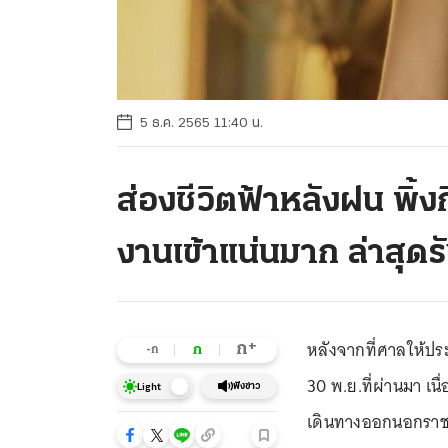
5 ธ.ค. 2565 11:40 น.
ส่องชีวิตฟ้าหลังฝน พิ้
งานเข้าแน่นมาก ล่าสุดรั
หลังจากที่ศาลให้ป
+
ก
ก
-ก
30 พ.ย.ที่ผ่านมา เน
ฟังข่าว
Light
เดินทางออกนอกราชอา