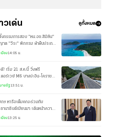
่าวเด่น
ดูทั้งหมด
งตั้งกรรมการสอบ "หน.อช.สิมิลัน"
ญาต "วีระ" พักแรม ฝ่าฝืนประกา
รมฯ
เมือง
14:05 น.
ดี! เริ่ม 21 ส.ค.นี้ วิ่งฟรี
เตอร์เวย์ M6 บางปะอิน-โคราช
ศุกร์-อาทิตย์ ถึงสิ้นปี 69
บายรัฐ
13:51 น.
ยกฯ หารือเต็มคณะร่วมกับ
ธานาธิบดีเมียนมา เดินหน้าความ
มมือทุกมิติ
เมือง
13:25 น.