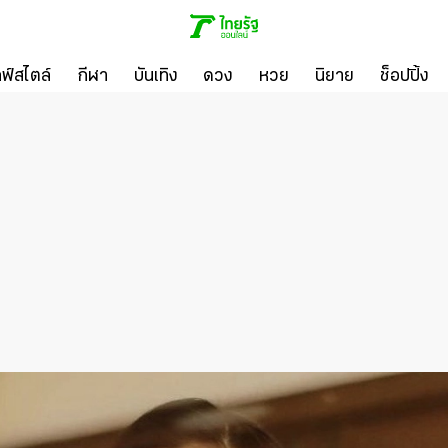
ลฟ์สไตล์
กีฬา
บันเทิง
ดวง
หวย
นิยาย
ช็อปปิ้ง