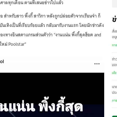
ศาลทุกเดือน ตามที่เสนอข่าวไปแล้ว
้เสมอ สำหรับสาว พิ้งกี้ สาวิกา หลังถูกปล่อยตัวจากเรือนจำ ก็
ข
นเทิงเป็นที่เรียบร้อยแล้ว กลับมารับงานแรก โดยนักข่าวดัง
สั่
ช่องทางอินสตาแกรมส่วนตัวว่า "งานแน่น พิ้งกี้สุดฮ็อต and
อนุ
ยงใหม่ Poolstar"
ศก
การ
ข่าว
มอ
ทุก
นโย
นา
ประ
ร่ว
การ