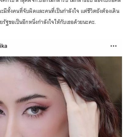
ิ้งค์กี้ไป ล่าสุดผจก.บอกไม่กล้ารับ ไม่กล้าขยับ น้องไปถือศีล
มีทั้งคนที่จับผิดและคนที่เป็นกำลังใจ แต่ชีวิตยังต้องเดิน
ยรัฐขอเป็นอีกหนึ่งกำลังใจให้กับเธอด้วยนะคะ.