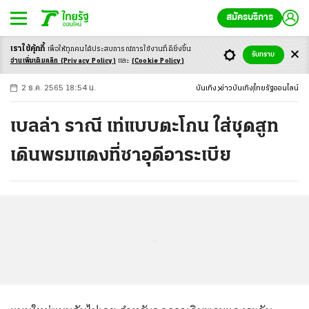
สมัครบริการ
เราใช้คุ้กกี้
เพื่อให้ทุกคนได้ประสบ
การณ์การใช้งานที่ดียิ่งขึ้น
+
ก
ก
-ก
รับทราบ
อ่านเพิ่มเติมคลิก
(Privacy Policy)
และ
(Cookie Policy)
2 ธ.ค. 2565 18:54 น.
บันเทิง
ข่าวบันเทิง
ไทยรัฐออนไลน์
เบลล่า ราณี เท่แบบตะโกน ใส่ชุดสูท
เดินพรมแดงที่ซาอุดีอาระเบีย
...