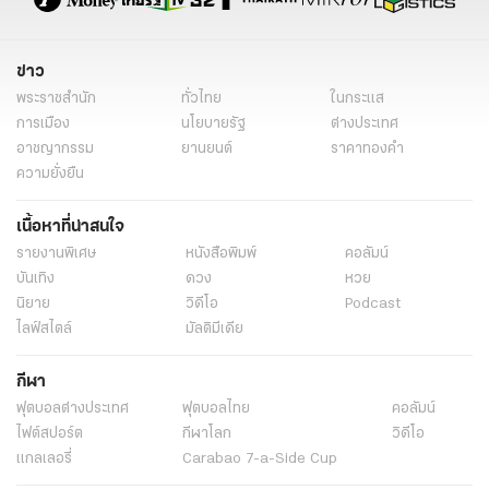
ข่าว
พระราชสำนัก
ทั่วไทย
ในกระแส
การเมือง
นโยบายรัฐ
ต่างประเทศ
อาชญากรรม
ยานยนต์
ราคาทองคำ
ความยั่งยืน
เนื้อหาที่น่าสนใจ
รายงานพิเศษ
หนังสือพิมพ์
คอลัมน์
บันเทิง
ดวง
หวย
นิยาย
วิดีโอ
Podcast
ไลฟ์สไตล์
มัลติมีเดีย
กีฬา
ฟุตบอลต่่างประเทศ
ฟุตบอลไทย
คอลัมน์
ไฟต์สปอร์ต
กีฬาโลก
วิดีโอ
แกลเลอรี่
Carabao 7-a-Side Cup