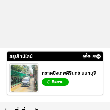
...
สรุปไทม์ไลน์
ดูทั้งหมด
กราดยิงเทพศิรินทร์ นนทบุรี
ติดตาม