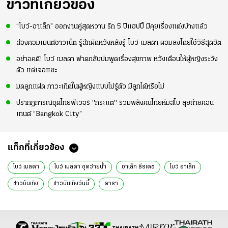
ข่าวที่เกี่ยวข้อง
“โบว์-อาเล็ก” ออกงานคู่สุดหวาน รัก 5 ปีแฮปปี้ มีคุยเรื่องแต่งบ้างแล้ว
ส่องคอมเมนต์ชาวเน็ต รู้สึกผิดหวังหลังรู้ โบว์ เมลดา ผอมลงโดยใช้วิธีสุดฮิต
อย่าอคติ! โบว์ เมลดา ฟาดกลับปมพูดเรื่องสุขภาพ หวังเตือนให้ผู้หญิงระวัง
ตัว แต่เจอแซะ
มดลูกแฝด ภาวะเกิดในผู้หญิงแบบไม่รู้ตัว มีลูกได้หรือไม่
ปรากฏการณ์ชุดไทยฟีเวอร์ "กระแต" รวมพลังคนไทยห่มสไบ ลุยถ่ายคอน
เทนต์ “Bangkok City”
แท็กที่เกี่ยวข้อง
โบว์ เมลดา
โบว์ เมลดา ชุดว่ายน้ำ
อาเล็ก ธีรเดช
โบว์ อาเล็ก
ข่าวบันเทิง
ข่าวบันเทิงวันนี้
ดารา