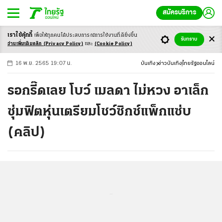
สมัครบริการ
เราใช้คุ้กกี้
เพื่อให้ทุกคนได้ประสบ
การณ์การใช้งานที่ดียิ่งขึ้น
+
ก
ก
-ก
รับทราบ
อ่านเพิ่มเติมคลิก
(Privacy Policy)
และ
(Cookie Policy)
16 พ.ย. 2565 19:07 น.
บันเทิง
ข่าวบันเทิง
ไทยรัฐออนไลน์
รอกรี๊ดเลย โบว์ เมลดา ไม่หวง อาเล็ก
ซุ่มฟิตหุ่นเตรียมโชว์ซิกซ์แพ็กแซ่บ
(คลิป)
...