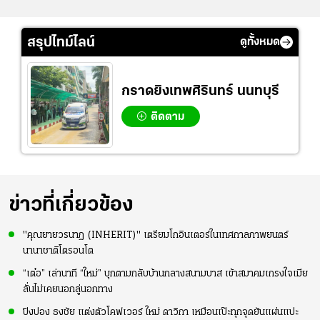
สรุปไทม์ไลน์
ดูทั้งหมด
กราดยิงเทพศิรินทร์ นนทบุรี
ติดตาม
ข่าวที่เกี่ยวข้อง
"คุณยายวรนาฏ (INHERIT)" เตรียมโกอินเตอร์ในเทศกาลภาพยนตร์
นานาชาติโตรอนโต
“เต๋อ” เล่านาที “ใหม่” บุกตามกลับบ้านกลางสนามบาส เข้าสมาคมเกรงใจเมีย
ลั่นไม่เคยนอกลู่นอกทาง
ปิงปอง ธงชัย แต่งตัวโคฟเวอร์ ใหม่ ดาวิกา เหมือนเป๊ะทุกจุดยันแผ่นแปะ