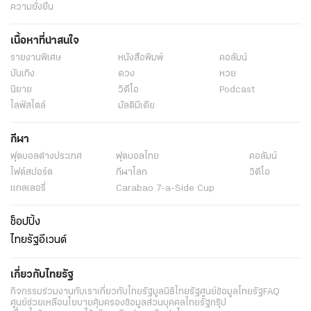
ความยั่งยืน
เนื้อหาที่น่าสนใจ
รายงานพิเศษ
หนังสือพิมพ์
คอลัมน์
บันเทิง
ดวง
หวย
นิยาย
วิดีโอ
Podcast
ไลฟ์สไตล์
มัลติมีเดีย
กีฬา
ฟุตบอลต่่างประเทศ
ฟุตบอลไทย
คอลัมน์
ไฟต์สปอร์ต
กีฬาโลก
วิดีโอ
แกลเลอรี่
Carabao 7-a-Side Cup
ช็อปปิ้ง
ไทยรัฐอีเวนต์
เกี่ยวกับไทยรัฐ
กิจกรรม
ร่วมงานกับเรา
เกี่ยวกับไทยรัฐ
มูลนิธิไทยรัฐ
ศูนย์ข้อมูลไทยรัฐ
FAQ
ศูนย์ช่วยเหลือ
นโยบายคุ้มครองข้อมูลส่วนบุคคลไทยรัฐกรุ๊ป