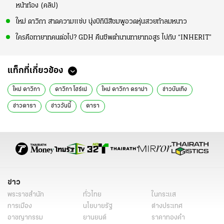
หน้าท้อง (คลิป)
ใหม่ ดาวิกา สาดความแซ่บ นุ่งบิกินีสีชมพูอวดหุ่นสวยท้าลมหนาว
ใครคือทายาทคนต่อไป? GDH คืนชีพตำนานทายาทอสูร ไปกับ “INHERIT”
แท็กที่เกี่ยวข้อง
ใหม่ ดาวิกา
ดาวิกา โฮร์เน่
ใหม่ ดาวิกา ดราม่า
ข่าวบันเทิง
ข่าวดารา
ข่าววันนี้
ดารา
ข่าว
พระราชสำนัก
ทั่วไทย
ในกระแส
การเมือง
นโยบายรัฐ
ต่างประเทศ
อาชญากรรม
ยานยนต์
ราคาทองคำ