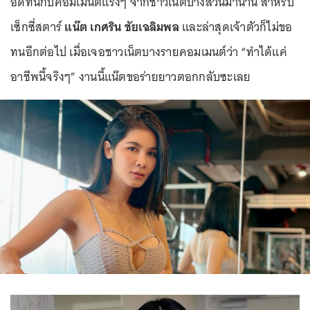
อดทนกับคอมเมนต์แรงๆ จากชาวเน็ตบางส่วนมานาน สำหรับ
เซ็กซี่สตาร์
แน๊ต เกศริน ชัยเฉลิมพล
และล่าสุดเจ้าตัวก็ไม่ขอ
ทนอีกต่อไป เมื่อเจอชาวเน็ตบางรายคอมเมนต์ว่า “ทำได้แค่
อาชีพนี้จริงๆ” งานนี้แน๊ตขอร่ายยาวตอกกลับซะเลย