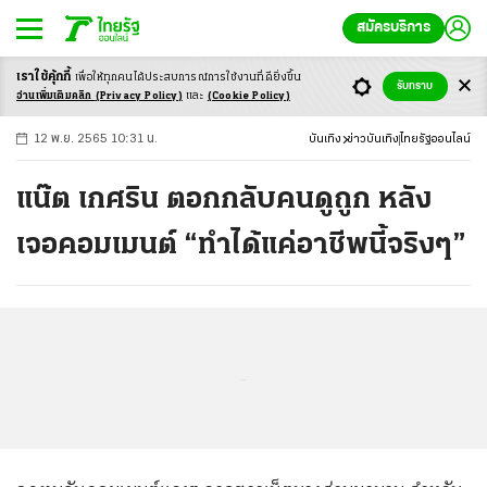
สมัครบริการ
เราใช้คุ้กกี้
เพื่อให้ทุกคนได้ประสบ
การณ์การใช้งานที่ดียิ่งขึ้น
+
ก
ก
-ก
รับทราบ
อ่านเพิ่มเติมคลิก
(Privacy Policy)
และ
(Cookie Policy)
12 พ.ย. 2565 10:31 น.
บันเทิง
ข่าวบันเทิง
ไทยรัฐออนไลน์
แน๊ต เกศริน ตอกกลับคนดูถูก หลัง
เจอคอมเมนต์ “ทำได้แค่อาชีพนี้จริงๆ”
...