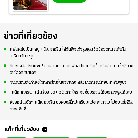
ข่าวที่เกี่ยวข้อง
แฟนคลับเป็นเหตุ! แน๊ต เกศริน ใส่วันพีซเว้าสูงสุดเซ็กซี่อวดหุ่น หลังกิน
ทุเรียนวันละลูก
ยืนหนึ่งบัลลังก์แซ่บ! แน๊ต เกศริน เสิร์ฟคลิปแอ่นรับน้ำฉบับตัวแม่ เซ็กซี่มาก
จนไอจีแทบแตก
คนบันเทิงส่งกำลังใจทหารไทยในชายแดน หลังเกิดกรณีไทยปะทะกัมพูชา
"แน๊ต เกศริน" เล่าเรื่อง 18+ กล้าท้า! ใครเคยซื้อบริการให้ออกมาพูดได้เลย
ส่องกล้ามชัดๆ แน๊ต เกศริน อวดบอดี้ใหม่เตรียมแข่งเพาะกาย ไม่อยากให้ติด
ภาพเซ็กซี่
แท็กที่เกี่ยวข้อง