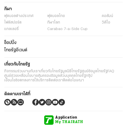
กีฬา
ฟุตบอลต่่างประเทศ
ฟุตบอลไทย
คอลัมน์
ไฟต์สปอร์ต
กีฬาโลก
วิดีโอ
แกลเลอรี่
Carabao 7-a-Side Cup
ช็อปปิ้ง
ไทยรัฐอีเวนต์
เกี่ยวกับไทยรัฐ
กิจกรรม
ร่วมงานกับเรา
เกี่ยวกับไทยรัฐ
มูลนิธิไทยรัฐ
ศูนย์ข้อมูลไทยรัฐ
FAQ
ศูนย์ช่วยเหลือ
นโยบายคุ้มครองข้อมูลส่วนบุคคลไทยรัฐกรุ๊ป
เงื่อนไขข้อตกลงการใช้บริการ
ติดต่อเรา
ติดต่อโฆษณา
ติดตามเราได้ที่
Application
My THAIRATH