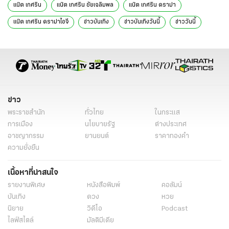
แน๊ต เกศริน
แน๊ต เกศริน ชัยเฉลิมพล
แน๊ต เกศริน ดราม่า
แน๊ต เกศริน ดราม่าไอจี
ข่าวบันเทิง
ข่าวบันเทิงวันนี้
ข่าววันนี้
อินสตาแกรมดารา
ข่าว
พระราชสำนัก
ทั่วไทย
ในกระแส
การเมือง
นโยบายรัฐ
ต่างประเทศ
อาชญากรรม
ยานยนต์
ราคาทองคำ
ความยั่งยืน
เนื้อหาที่น่าสนใจ
รายงานพิเศษ
หนังสือพิมพ์
คอลัมน์
บันเทิง
ดวง
หวย
นิยาย
วิดีโอ
Podcast
ไลฟ์สไตล์
มัลติมีเดีย