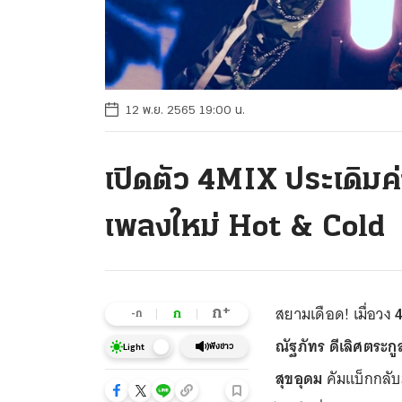
12 พ.ย. 2565 19:00 น.
เปิดตัว 4MIX ประเดิมค
เพลงใหม่ Hot & Cold
สยามเดือด! เมื่อวง
4
+
ก
ก
-ก
ณัฐภัทร ดีเลิศตระก
ฟังข่าว
Light
สุขอุดม
คัมแบ็กกลับ