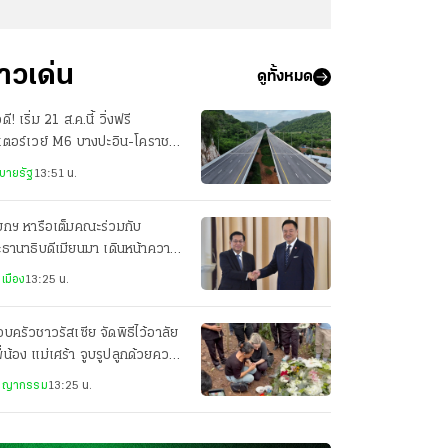
่าวเด่น
ดูทั้งหมด
ดี! เริ่ม 21 ส.ค.นี้ วิ่งฟรี
เตอร์เวย์ M6 บางปะอิน-โคราช
ศุกร์-อาทิตย์ ถึงสิ้นปี 69
บายรัฐ
13:51 น.
ยกฯ หารือเต็มคณะร่วมกับ
ธานาธิบดีเมียนมา เดินหน้าความ
มมือทุกมิติ
เมือง
13:25 น.
บครัวชาวรัสเซีย จัดพิธีไว้อาลัย
ี่น้อง แม่เศร้า จูบรูปลูกด้วยความ
ัย
ชญากรรม
13:25 น.