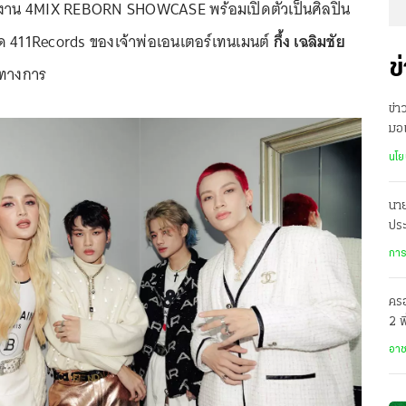
กับงาน 4MIX REBORN SHOWCASE พร้อมเปิดตัวเป็นศิลปิน
ัด 411Records ของเจ้าพ่อเอนเตอร์เทนเมนต์
กึ้ง เฉลิมชัย
ข
นทางการ
ข่าว
มอ
ทุก
นโย
นา
ประ
ร่ว
การ
ครอ
2 พ
อาล
อา