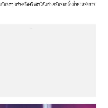
มกันสดๆ สร้างเสียงฮือฮาให้แฟนคลับจนกลั้นน้ำตาแห่งการ
...