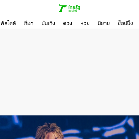
ลฟ์สไตล์
กีฬา
บันเทิง
ดวง
หวย
นิยาย
ช็อปปิ้ง