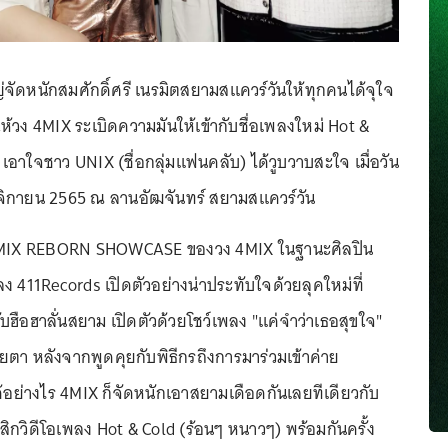
ญ่จัดหนักสมศักดิ์ศรี เนรมิตสยามสแควร์วันให้ทุกคนได้จุใจ
ห้วง 4MIX ระเบิดความมันให้เข้ากับชื่อเพลงใหม่ Hot &
เอาใจชาว UNIX (ชื่อกลุ่มแฟนคลับ) ได้วูบวาบสะใจ เมื่อวัน
ศจิกายน 2565 ณ ลานอัฒจันทร์ สยามสแควร์วัน
4MIX REBORN SHOWCASE ของวง 4MIX ในฐานะศิลปิน
ง 411Records เปิดตัวอย่างน่าประทับใจด้วยลุคใหม่ที่
บฮือฮาลั่นสยาม เปิดตัวด้วยโชว์เพลง "แค่จำว่าเธอสุขใจ"
ายตา หลังจากพูดคุยกับพิธีกรถึงการมาร่วมเข้าค่าย
ได้อย่างไร 4MIX ก็จัดหนักเอาสยามเดือดกันเลยทีเดียวกับ
วสิกวิดีโอเพลง Hot & Cold (ร้อนๆ หนาวๆ) พร้อมกันครั้ง