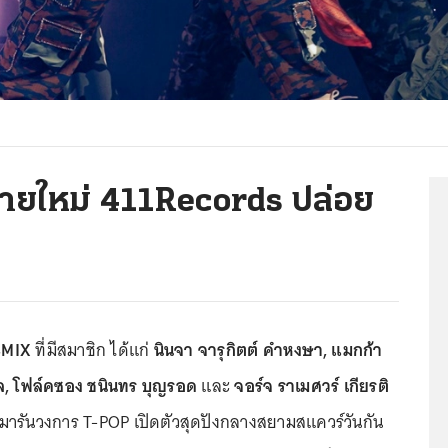
่ายใหม่ 411Records ปล่อย
MIX
ที่มีสมาชิก ได้แก่
นินจา จารุกิตต์ คำหงษา, แมกก้า
ูล, โฟล์คซอง ชนินทร บุญรอด
และ
จอร์จ ราเมศวร์ เกียรติ
มารันวงการ T-POP เปิดตัวสุดปังกลางสยามสแควร์วันกัน