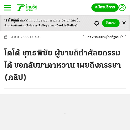
สมัครบริการ
เราใช้คุ้กกี้
เพื่อให้ทุกคนได้ประสบ
การณ์การใช้งานที่ดียิ่งขึ้น
+
ก
ก
-ก
รับทราบ
อ่านเพิ่มเติมคลิก
(Privacy Policy)
และ
(Cookie Policy)
10 พ.ย. 2565 14:40 น.
บันเทิง
ข่าวบันเทิง
ไทยรัฐออนไลน์
โดโด้ ยุทธพิชัย ผู้ชายก็ทำศัลยกรรม
ได้ ขอกลับมาตาหวาน เผยถึงภรรยา
(คลิป)
...