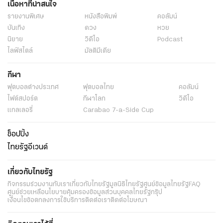
เนื้อหาที่น่าสนใจ
รายงานพิเศษ
หนังสือพิมพ์
คอลัมน์
บันเทิง
ดวง
หวย
นิยาย
วิดีโอ
Podcast
ไลฟ์สไตล์
มัลติมีเดีย
กีฬา
ฟุตบอลต่่างประเทศ
ฟุตบอลไทย
คอลัมน์
ไฟต์สปอร์ต
กีฬาโลก
วิดีโอ
แกลเลอรี่
Carabao 7-a-Side Cup
ช็อปปิ้ง
ไทยรัฐอีเวนต์
เกี่ยวกับไทยรัฐ
กิจกรรม
ร่วมงานกับเรา
เกี่ยวกับไทยรัฐ
มูลนิธิไทยรัฐ
ศูนย์ข้อมูลไทยรัฐ
FAQ
ศูนย์ช่วยเหลือ
นโยบายคุ้มครองข้อมูลส่วนบุคคลไทยรัฐกรุ๊ป
เงื่อนไขข้อตกลงการใช้บริการ
ติดต่อเรา
ติดต่อโฆษณา