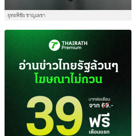
ยุทธพิชัย ชาญเลขา