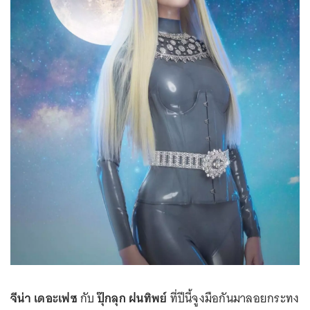
จีน่า เดอะเฟซ
กับ
ปุ๊กลุก ฝนทิพย์
ที่ปีนี้จูงมือกันมาลอยกระทง