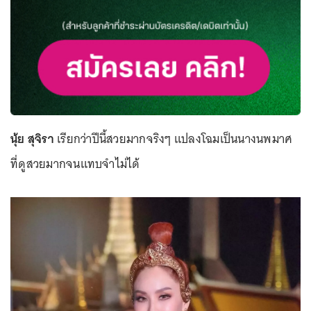
นุ้ย สุจิรา
เรียกว่าปีนี้สวยมากจริงๆ แปลงโฉมเป็นนางนพมาศ
ที่ดูสวยมากจนแทบจำไม่ได้