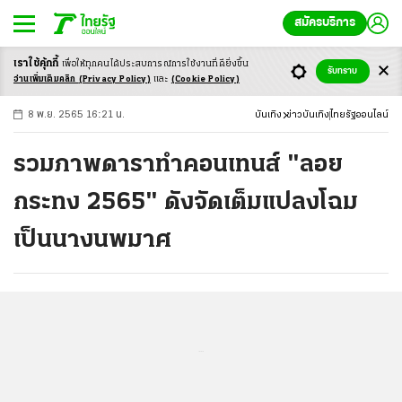
สมัครบริการ
เราใช้คุ้กกี้
เพื่อให้ทุกคนได้ประสบ
การณ์การใช้งานที่ดียิ่งขึ้น
+
ก
ก
-ก
รับทราบ
อ่านเพิ่มเติมคลิก
(Privacy Policy)
และ
(Cookie Policy)
8 พ.ย. 2565 16:21 น.
บันเทิง
ข่าวบันเทิง
ไทยรัฐออนไลน์
รวมภาพดาราทำคอนเทนส์ "ลอย
กระทง 2565" ดังจัดเต็มแปลงโฉม
เป็นนางนพมาศ
...