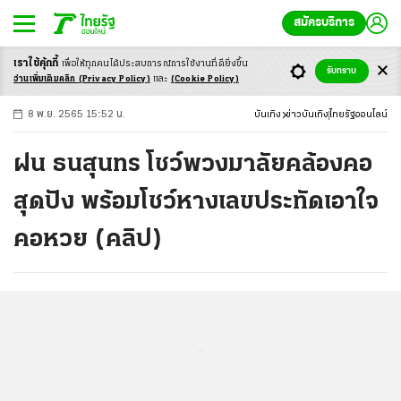
สมัครบริการ
เราใช้คุ้กกี้
เพื่อให้ทุกคนได้ประสบ
การณ์การใช้งานที่ดียิ่งขึ้น
+
ก
ก
-ก
รับทราบ
อ่านเพิ่มเติมคลิก
(Privacy Policy)
และ
(Cookie Policy)
8 พ.ย. 2565 15:52 น.
บันเทิง
ข่าวบันเทิง
ไทยรัฐออนไลน์
ฝน ธนสุนทร โชว์พวงมาลัยคล้องคอ
สุดปัง พร้อมโชว์หางเลขประทัดเอาใจ
คอหวย (คลิป)
...