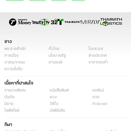
ข่าว
พระราชสำนัก
ทั่วไทย
ในกระแส
การเมือง
นโยบายรัฐ
ต่างประเทศ
อาชญากรรม
ยานยนต์
ราคาทองคำ
ความยั่งยืน
เนื้อหาที่น่าสนใจ
รายงานพิเศษ
หนังสือพิมพ์
คอลัมน์
บันเทิง
ดวง
หวย
นิยาย
วิดีโอ
Podcast
ไลฟ์สไตล์
มัลติมีเดีย
กีฬา