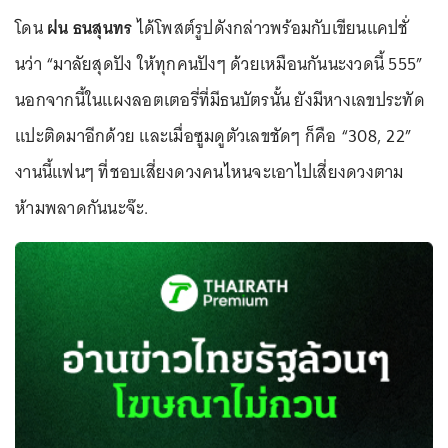
โดน
ฝน ธนสุนทร
ได้โพสต์รูปดังกล่าวพร้อมกับเขียนแคปชั่
นว่า “มาลัยสุดปัง ให้ทุกคนปังๆ ด้วยเหมือนกันนะงวดนี้ 555”
นอกจากนี้ในแผงลอตเตอรี่ที่มีธนบัตรนั้น ยังมีหางเลขประทัด
แปะติดมาอีกด้วย และเมื่อซูมดูตัวเลขชัดๆ ก็คือ “308, 22”
งานนี้แฟนๆ ที่ชอบเสี่ยงดวงคนไหนจะเอาไปเสี่ยงดวงตาม
ห้ามพลาดกันนะจ๊ะ.