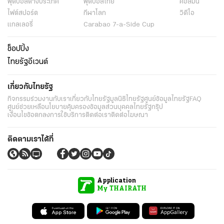
ฟุตบอลต่่างประเทศ
ฟุตบอลไทย
คอลัมน์
ไฟต์สปอร์ต
กีฬาโลก
วิดีโอ
แกลเลอรี่
Carabao 7-a-Side Cup
ช็อปปิ้ง
ไทยรัฐอีเวนต์
เกี่ยวกับไทยรัฐ
กิจกรรม
ร่วมงานกับเรา
เกี่ยวกับไทยรัฐ
มูลนิธิไทยรัฐ
ศูนย์ข้อมูลไทยรัฐ
FAQ
ศูนย์ช่วยเหลือ
นโยบายคุ้มครองข้อมูลส่วนบุคคลไทยรัฐกรุ๊ป
เงื่อนไขข้อตกลงการใช้บริการ
ติดต่อเรา
ติดต่อโฆษณา
ติดตามเราได้ที่
Application
My THAIRATH