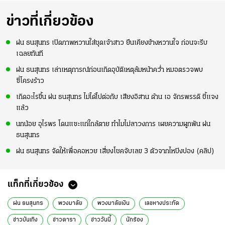
ข่าวที่เกี่ยวข้อง
ฝน ธนสุนทร เปิดภาพหวานใส่ชุดเจ้าสาว ยืนเคียงข้างหวานใจ ก่อนจะรีบ
เฉลยทันที
ฝน ธนสุนทร เล่าเหตุการณ์ก่อนเกิดอุบัติเหตุล้มหน้าคว่ำ หมอตรวจพบ
ซี่โครงร้าว
เกิดอะไรขึ้น ฝน ธนสุนทร ไม่ได้ไปต่อกับ เสียงอิสาน ด้าน เอ จักรพรรดิ ชี้แจง
แล้ว
นกน้อย อุไรพร โดนแซะแก่ใกล้ตาย ทำไมไม่ลาวงการ เผยความผูกพัน ฝน
ธนสุนทร
ฝน ธนสุนทร จัดให้เพื่อคอหวย เสี่ยงโชคจับเลข 3 ตัวจากไหปิงปอง (คลิป)
แท็กที่เกี่ยวข้อง
ฝน ธนสุนทร
พวงมาลัย
พวงมาลัยเงิน
เลขหางประทัด
ข่าวบันเทิง
ข่าวดารา
ข่าววันนี้
นักร้อง