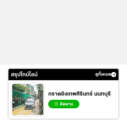
...
สรุปไทม์ไลน์
ดูทั้งหมด
กราดยิงเทพศิรินทร์ นนทบุรี
ติดตาม