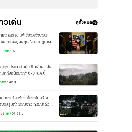
่าวเด่น
ดูทั้งหมด
ิสภาสหรัฐฯ ไฟเขียวคว่ำบาตร
เซีย กดดันปูตินยุติสงครามยูเครน
งประเทศ
07:53 น.
อุตุฯ ประกาศฉบับ 9 เตือน "ฝน
นักถึงหนักมาก" 8-9 ส.ค.นี้
ไทย
07:40 น.
อุทธรณ์สหรัฐฯ สั่งระงับสร้าง
งบอลรูมทำเนียบขาว ทรัมป์เดือด
ยื่นฎีกา
งประเทศ
07:28 น.