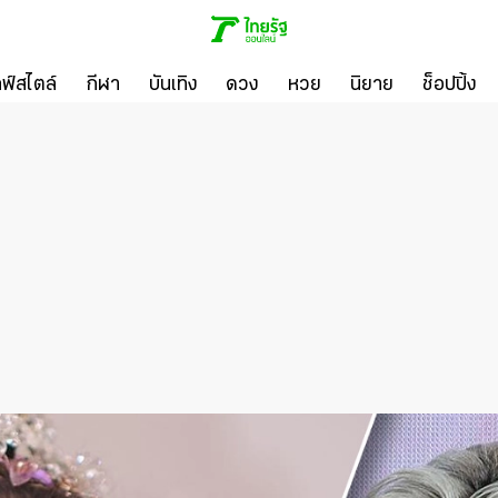
ลฟ์สไตล์
กีฬา
บันเทิง
ดวง
หวย
นิยาย
ช็อปปิ้ง