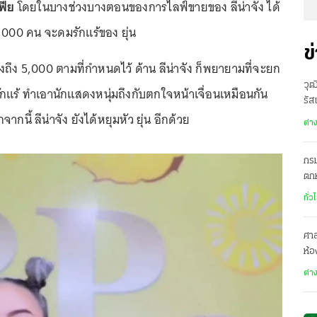
ฟีย
โดยในบางช่วงบางตอนของการไลฟ์ขายของ ลีน่าจัง ได้
 5,000 คน จะดมรักแร้ของ ยุ่น
ข
ถึง 5,000 ตามที่กำหนดไว้ ด้าน ลีน่าจัง ก็พยายามที่จะยก
วุฒ
ักแร้ ทำเอานักแสดงหนุ่มถึงกับตกใจหน้าเจื่อนเหมือนกัน
รัส
ากนี้ ลีน่าจัง ยังได้หยุมหัว ยุ่น อีกด้วย
ต่า
กรม
ตกห
ทั่ว
ศาล
ห้อ
จ่อ
ต่า